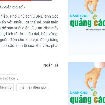
y điện gió số 7
ghiệp, Phó Chủ tịch UBND tỉnh Sóc
ển với nhiều lợi thế để phát triển
n để sản xuất điện. Dự án Nhà máy
 lợi ích rất lớn, lâu dài, bền vững,
guồn điện cho khu vực đồng bằng
cơ cấu kinh tế của khu vực, phát
Ngân Hà
ó Lạc Hòa
,
điện gió
,
nhà máy điện gió
,