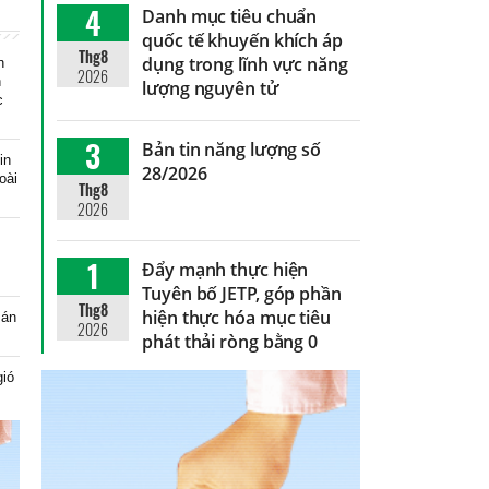
4
Danh mục tiêu chuẩn
quốc tế khuyến khích áp
Thg8
dụng trong lĩnh vực năng
n
2026
n
lượng nguyên tử
c
3
Bản tin năng lượng số
in
28/2026
oài
Thg8
2026
1
Đẩy mạnh thực hiện
Tuyên bố JETP, góp phần
Thg8
hiện thực hóa mục tiêu
 án
2026
phát thải ròng bằng 0
gió