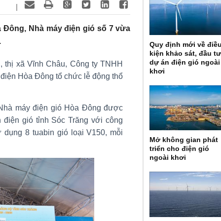
|
 Đông, Nhà máy điện gió số 7 vừa
.
Quy định mới về điề
kiện khảo sát, đầu t
dự án điện gió ngoài
g, thị xã Vĩnh Châu, Công ty TNHH
khơi
iện Hòa Đông tổ chức lễ động thổ
 Nhà máy điện gió Hòa Đông được
h điện gió tỉnh Sóc Trăng với công
dụng 8 tuabin gió loại V150, mỗi
Mở không gian phát
triển cho điện gió
ngoài khơi