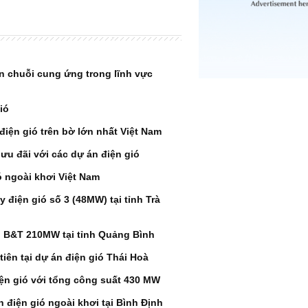
riển chuỗi cung ứng trong lĩnh vực
ió
 điện gió trên bờ lớn nhất Việt Nam
ưu đãi với các dự án điện gió
ió ngoài khơi Việt Nam
 điện gió số 3 (48MW) tại tỉnh Trà
ió B&T 210MW tại tỉnh Quảng Bình
iên tại dự án điện gió Thái Hoà
iện gió với tổng công suất 430 MW
n điện gió ngoài khơi tại Bình Định