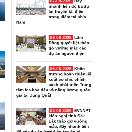
07-08-2026
Đẩy
nhanh tiến độ ba dự
án truyền tải điện
trọng điểm tại phía
Nam
u
ư
06-08-2026
Lâm
Đồng quyết liệt tháo
gỡ vướng mắc các
dự án nguồn điện
06-08-2026
Khẩn
trương hoàn thiện đề
xuất cơ chế, chính
sách phát triển Trung
tâm lọc hóa dầu và năng lượng quốc
gia tại Dung Quất
05-08-2026
EVNNPT
kiến nghị tỉnh Đắk
Lắk tháo gỡ vướng
mắc, đẩy nhanh tiến
độ các dự án lưới điện truyền tải