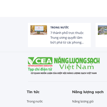
TRONG NƯỚC
 trị dòng chảy
7 thành phố trực thuộc
hạ lưu 831 đập,
Trung ương quyết tâm
bứt phá từ các phong...
Tin tức
Năng lượng sạch
Trong nước
Năng lượng gió