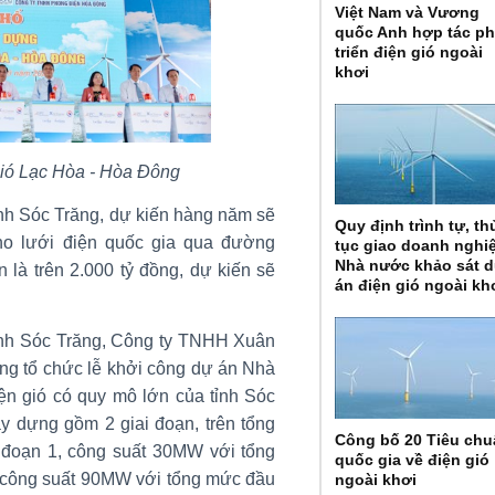
Việt Nam và Vương
quốc Anh hợp tác ph
triển điện gió ngoài
khơi
gió Lạc Hòa - Hòa Đông
tỉnh Sóc Trăng, dự kiến hàng năm sẽ
Quy định trình tự, th
o lưới điện quốc gia qua đường
tục giao doanh nghi
Nhà nước khảo sát 
 là trên 2.000 tỷ đồng, dự kiến sẽ
án điện gió ngoài kh
 tỉnh Sóc Trăng, Công ty TNHH Xuân
g tổ chức lễ khởi công dự án Nhà
ện gió có quy mô lớn của tỉnh Sóc
ây dựng gồm 2 giai đoạn, trên tổng
Công bố 20 Tiêu ch
i đoạn 1, công suất 30MW với tổng
quốc gia về điện gió
, công suất 90MW với tổng mức đầu
ngoài khơi