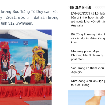
TIN XEM NHIỀU
 lượng Sóc Trăng Tô Duy cam kết,
EVNGENCO3 ký kết biê
 III/2021, ước tính đạt sản lượng
bản ghi nhớ hợp tác điệ
gió ngoài khơi với đối tá
 tính 312 GWh/năm.
Australia
Bộ Công Thương thông t
về các dự án điện gió ng
khơi
Nhà máy phong điện
Phương Mai 3 chuẩn bị
phát điện
Sóc Trăng có thêm 2 dự
điện gió
Khởi công 3 dự án điện 
tại Sóc Trăng