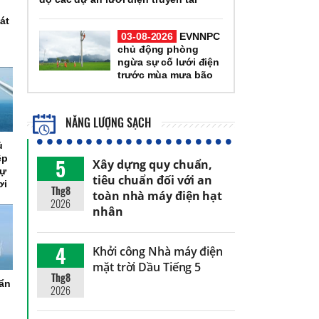
át
03-08-2026
EVNNPC
chủ động phòng
ngừa sự cố lưới điện
trước mùa mưa bão
NĂNG LƯỢNG SẠCH
ủ
ệp
5
Xây dựng quy chuẩn,
dự
tiêu chuẩn đối với an
ơi
Thg8
toàn nhà máy điện hạt
2026
nhân
4
Khởi công Nhà máy điện
mặt trời Dầu Tiếng 5
Thg8
uẩn
2026