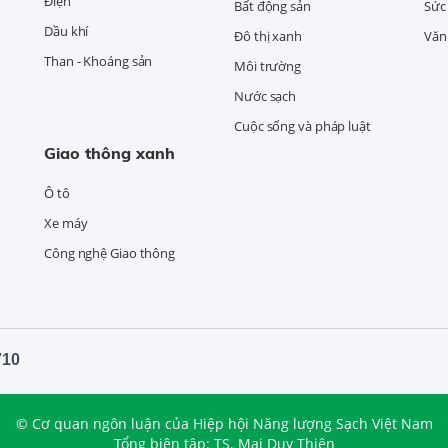
Điện
Bất động sản
Sức
Dầu khí
Đô thị xanh
Văn 
Than - Khoáng sản
Môi trường
Nước sạch
Cuộc sống và pháp luật
Giao thông xanh
Ô tô
Xe máy
Công nghệ Giao thông
710
© Cơ quan ngôn luận của Hiệp hội Năng lượng Sạch Việt Nam
Tổng biên tập: TS. Mai Duy Thiện