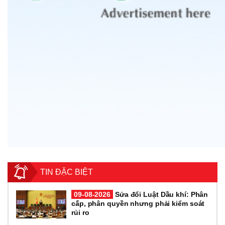
TIN ĐẶC BIỆT
09-08-2026
Sửa đổi Luật Dầu khí: Phân
cấp, phân quyền nhưng phải kiểm soát
rủi ro