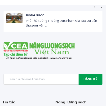
HOẠT ĐỘNG ĐẦU
 Thường trực Phạm Gia Túc: Ưu tiên
Tổng vốn FDI đă
.
USD trong 5 thán
ĐĂNG KÝ
Tin tức
Năng lượng sạch