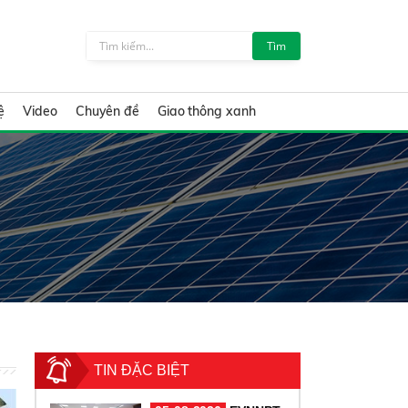
Tìm
ệ
Video
Chuyên đề
Giao thông xanh
TIN ĐẶC BIỆT