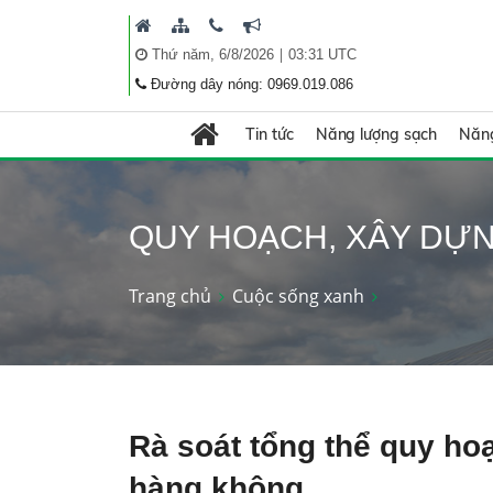
|
Thứ năm, 6/8/2026
03:31 UTC
Đường dây nóng: 0969.019.086
Tin tức
Năng lượng sạch
Năng
QUY HOẠCH, XÂY DỰ
Trang chủ
Cuộc sống xanh
Rà soát tổng thể quy ho
hàng không