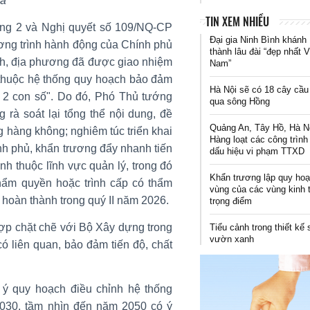
ọa
TIN XEM NHIỀU
ơng 2 và Nghị quyết số 109/NQ-CP
Đại gia Ninh Bình khánh
ng trình hành động của Chính phủ
thành lâu đài “đẹp nhất V
nh, địa phương đã được giao nhiệm
Nam”
h thuộc hệ thống quy hoạch bảo đảm
Hà Nội sẽ có 18 cây cầu
g 2 con số". Do đó, Phó Thủ tướng
qua sông Hồng
rà soát lại tổng thể nội dung, đề
Quảng An, Tây Hồ, Hà N
 hàng không; nghiêm túc triển khai
Hàng loạt các công trình
nh phủ, khẩn trương đẩy nhanh tiến
dấu hiệu vi phạm TTXD
nh thuộc lĩnh vực quản lý, trong đó
Khẩn trương lập quy ho
hẩm quyền hoặc trình cấp có thẩm
vùng của các vùng kinh 
 hoàn thành trong quý II năm 2026.
trọng điểm
hợp chặt chẽ với Bộ Xây dựng trong
Tiểu cảnh trong thiết kế
vườn xanh
có liên quan, bảo đảm tiến độ, chất
ý quy hoạch điều chỉnh hệ thống
2030, tầm nhìn đến năm 2050 có ý