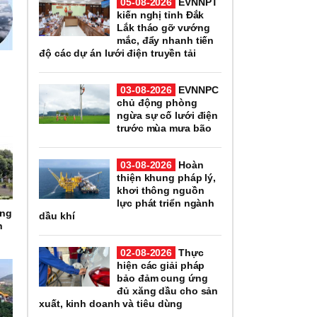
05-08-2026
EVNNPT
kiến nghị tỉnh Đắk
Lắk tháo gỡ vướng
mắc, đẩy nhanh tiến
độ các dự án lưới điện truyền tải
03-08-2026
EVNNPC
chủ động phòng
ngừa sự cố lưới điện
trước mùa mưa bão
03-08-2026
Hoàn
thiện khung pháp lý,
khơi thông nguồn
lực phát triển ngành
ọng
dầu khí
h
02-08-2026
Thực
hiện các giải pháp
bảo đảm cung ứng
đủ xăng dầu cho sản
xuất, kinh doanh và tiêu dùng