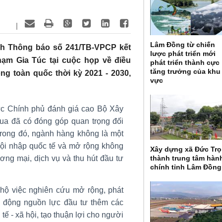
|
Lâm Đồng từ chiến
nh Thông báo số 241/TB-VPCP kết
lược phát triển mới
ạm Gia Túc tại cuộc họp về điều
phát triển thành cực
tăng trưởng của khu
g toàn quốc thời kỳ 2021 - 2030,
vực
c Chính phủ đánh giá cao Bộ Xây
ua đã có đóng góp quan trọng đối
 Trong đó, ngành hàng không là một
hội nhập quốc tế và mở rộng không
Xây dựng xã Đức Tr
hương mại, dịch vụ và thu hút đầu tư
thành trung tâm hàn
chính tỉnh Lâm Đồng
ộ việc nghiên cứu mở rộng, phát
y động nguồn lực đầu tư thêm các
ế - xã hội, tạo thuận lợi cho người