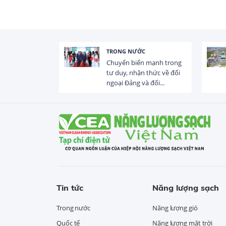
TRONG NƯỚC
g chảy
Chuyển biến mạnh trong
31 đập,
tư duy, nhận thức về đối
ngoại Đảng và đối...
Tin tức
Năng lượng sạch
Trong nước
Năng lượng gió
Quốc tế
Năng lượng mặt trời