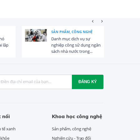
SẢN PHẨM, CÔNG NGHỆ
NĂNG 
Danh mục dịch vụ sự
Quy địn
nghiệp công sử dụng ngân
khảo sá
sách nhà nước trong...
điện gió
ĐĂNG KÝ
 nối
Khoa học công nghệ
h tế xanh
Sản phẩm, công nghệ
 khỏe
Nghiên cứu - Trao đổi