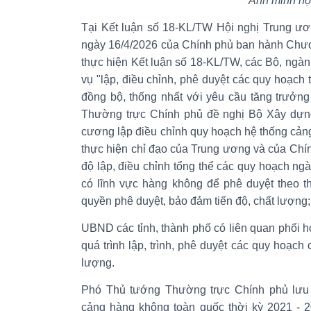
Ảnh minh h
Tại Kết luận số 18-KL/TW Hội nghị Trung ư
ngày 16/4/2026 của Chính phủ ban hành Chươ
thực hiện Kết luận số 18-KL/TW, các Bộ, ngà
vụ "lập, điều chỉnh, phê duyệt các quy hoạc
đồng bộ, thống nhất với yêu cầu tăng trưởn
Thường trực Chính phủ đề nghị Bộ Xây dựng 
cương lập điều chỉnh quy hoạch hệ thống cảng
thực hiện chỉ đạo của Trung ương và của Chí
độ lập, điều chỉnh tổng thể các quy hoạch ngà
có lĩnh vực hàng không để phê duyệt theo t
quyền phê duyệt, bảo đảm tiến độ, chất lượng;
UBND các tỉnh, thành phố có liên quan phối 
quá trình lập, trình, phê duyệt các quy hoạch 
lượng.
Phó Thủ tướng Thường trực Chính phủ lưu 
cảng hàng không toàn quốc thời kỳ 2021 - 