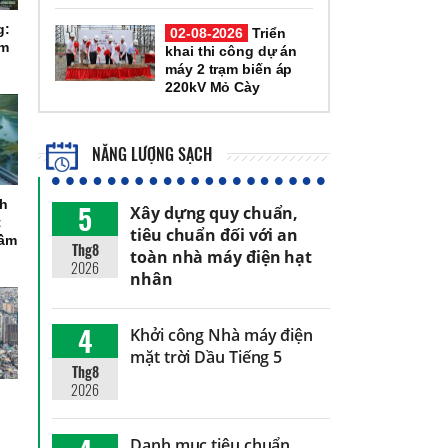
g:
02-08-2026
Triển
ầm
khai thi công dự án
máy 2 trạm biến áp
220kV Mỏ Cày
NĂNG LƯỢNG SẠCH
ch
5
Xây dựng quy chuẩn,
t
tiêu chuẩn đối với an
tầm
Thg8
toàn nhà máy điện hạt
2026
nhân
4
Khởi công Nhà máy điện
mặt trời Dầu Tiếng 5
Thg8
2026
Danh mục tiêu chuẩn