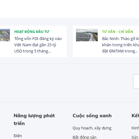
HOẠT ĐỘNG ĐẦU TƯ
TƯ VẤN - CHỈ DẪN
Tổng vốn FDI đăng ký vào
Bắc Ninh: Tháo gỡ khó
Việt Nam đạt gần 25 tỷ
khăn trong triển khai lắp
USD trong 5 tháng...
đặt ĐMTAM trong...
Năng lượng phát
Cuộc sống xanh
Kết
triển
Quy hoạch, xây dựng
Kin
Điện
Bất động sản
Sức