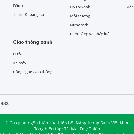
Dầu khí
Đô thị xanh
Văn 
Than - Khoáng sản
Môi trường
Nước sạch
Cuộc sống và pháp luật
Giao thông xanh
Ô tô
Xe máy
Công nghệ Giao thông
1983
© Cơ quan ngôn luận của Hiệp hội Năng lượng Sạch Việt Nam
Tổng biên tập: TS. Mai Duy Thiện