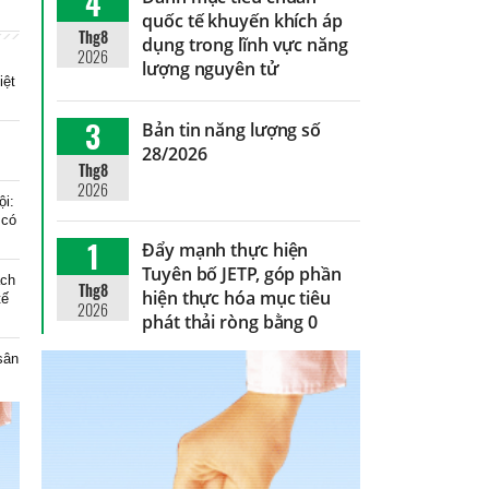
4
quốc tế khuyến khích áp
Thg8
dụng trong lĩnh vực năng
2026
lượng nguyên tử
iệt
3
Bản tin năng lượng số
28/2026
Thg8
2026
ội:
 có
1
Đẩy mạnh thực hiện
Tuyên bố JETP, góp phần
ạch
Thg8
hiện thực hóa mục tiêu
tế
2026
phát thải ròng bằng 0
 sân