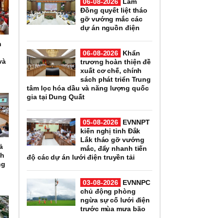
06-08-2026
Lâm
Đồng quyết liệt tháo
gỡ vướng mắc các
dự án nguồn điện
h
06-08-2026
Khẩn
và
trương hoàn thiện đề
xuất cơ chế, chính
sách phát triển Trung
tâm lọc hóa dầu và năng lượng quốc
gia tại Dung Quất
05-08-2026
EVNNPT
kiến nghị tỉnh Đắk
Lắk tháo gỡ vướng
ả
mắc, đẩy nhanh tiến
nh
độ các dự án lưới điện truyền tải
ng
03-08-2026
EVNNPC
chủ động phòng
ngừa sự cố lưới điện
trước mùa mưa bão