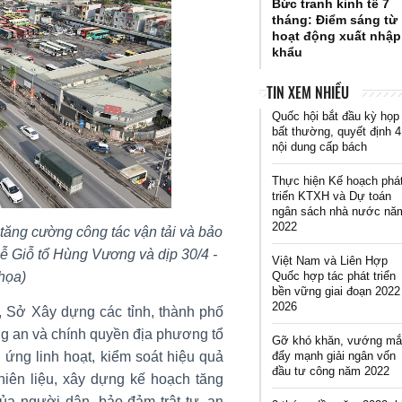
Bức tranh kinh tế 7
tháng: Điểm sáng từ
hoạt động xuất nhập
khẩu
TIN XEM NHIỀU
Quốc hội bắt đầu kỳ họp
bất thường, quyết định 4
nội dung cấp bách
Thực hiện Kế hoạch phá
triển KTXH và Dự toán
ngân sách nhà nước nă
2022
tăng cường công tác vận tải và bảo
 Lễ Giỗ tổ Hùng Vương và dịp 30/4 -
Việt Nam và Liên Hợp
Quốc hợp tác phát triển
họa)
bền vững giai đoạn 2022
2026
, Sở Xây dựng các tỉnh, thành phố
g an và chính quyền địa phương tổ
Gỡ khó khăn, vướng mắ
đẩy mạnh giải ngân vốn
 ứng linh hoạt, kiểm soát hiệu quả
đầu tư công năm 2022
nhiên liệu, xây dựng kế hoạch tăng
ủa người dân, bảo đảm trật tự, an