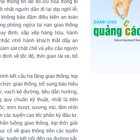
ệ thông tin để tối ưu hóa trong tổ
t nhất người dân đi lại dịp nghỉ lễ;
i không bảo đảm điều kiện an toàn
rọng phòng ngừa tai nạn giao thông
uy định, sắp xếp hàng hóa, hành
 nhắc nhở hành khách thắt dây an
 giám sát chặt chẽ và yêu cầu người
ịnh về tốc độ, thời gian lái xe, bố
ình kết cấu hạ tầng giao thông, kịp
ổ chức giao thông, bổ sung báo hiệu
i, vạch kẻ đường, tiêu dẫn hướng,
 quy chuẩn kỹ thuật, nhất là trên
c, trơn trượt, sương mù, tầm nhìn
ên các tuyến cao tốc phân kỳ đầu tư.
hân luồng giao thông, kịp thời giải
sự cố về giao thông trên các tuyến
ác tuyến kết nối đến ga đường sắt,