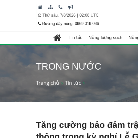
|
Thứ sáu, 7/8/2026
02:08 UTC
Đường dây nóng: 0969.019.086
Tin tức
Năng lượng sạch
Năng
TRONG NƯỚC
Trang chủ
Tin tức
Tăng cường bảo đảm trật
thông trong kỳ nghỉ Lễ 