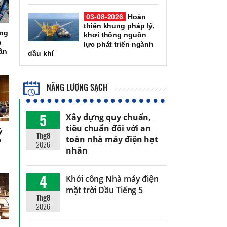
03-08-2026
Hoàn
thiện khung pháp lý,
ổng
khơi thông nguồn
p
lực phát triển ngành
ần
dầu khí
NĂNG LƯỢNG SẠCH
5
Xây dựng quy chuẩn,
tiêu chuẩn đối với an
ỳ
Thg8
toàn nhà máy điện hạt
ệ
2026
nhân
4
Khởi công Nhà máy điện
mặt trời Dầu Tiếng 5
Thg8
2026