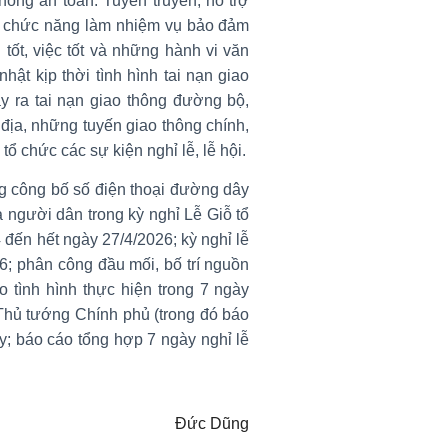
hông an toàn. Tuyên truyền, hỗ trợ
ng chức năng làm nhiệm vụ bảo đảm
 tốt, việc tốt và những hành vi văn
ật kịp thời tình hình tai nạn giao
ảy ra tai nạn giao thông đường bộ,
ịa, những tuyến giao thông chính,
ổ chức các sự kiện nghỉ lễ, lễ hội.
g công bố số điện thoại đường dây
a người dân trong kỳ nghỉ Lễ Giỗ tổ
đến hết ngày 27/4/2026; kỳ nghỉ lễ
6; phân công đầu mối, bố trí nguồn
o tình hình thực hiện trong 7 ngày
Thủ tướng Chính phủ (trong đó báo
y; báo cáo tổng hợp 7 ngày nghỉ lễ
Đức Dũng