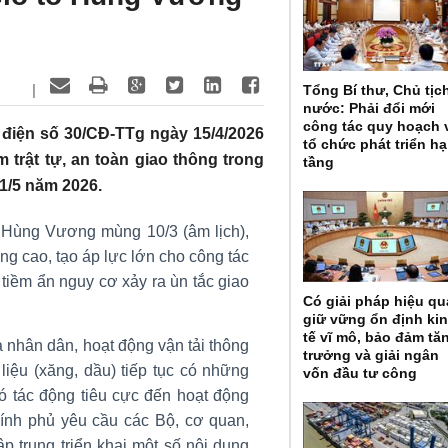
|
Tổng Bí thư, Chủ tịc
nước: Phải đổi mới
công tác quy hoạch 
điện số 30/CĐ-TTg ngày 15/4/2026
tổ chức phát triển hạ
 trật tự, an toàn giao thông trong
tầng
 1/5 năm 2026.
 Hùng Vương mùng 10/3 (âm lịch),
ng cao, tạo áp lực lớn cho công tác
, tiềm ẩn nguy cơ xảy ra ùn tắc giao
Có giải pháp hiệu qu
giữ vững ổn định ki
tế vĩ mô, bảo đảm tă
a nhân dân, hoạt động vận tải thông
trưởng và giải ngân
 liệu (xăng, dầu) tiếp tục có những
vốn đầu tư công
có tác động tiêu cực đến hoạt động
ính phủ yêu cầu các Bộ, cơ quan,
p trung triển khai một số nội dung