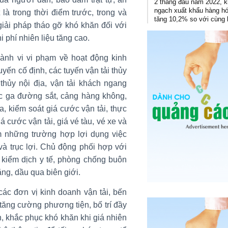
2 tháng đầu năm 2022, 
ngạch xuất khẩu hàng h
 là trong thời điểm trước, trong và
tăng 10,2% so với cùng 
iải pháp tháo gỡ khó khăn đối với
i phí nhiên liệu tăng cao.
ành vi vi phạm về hoạt động kinh
uyến cố định, các tuyến vận tải thủy
thủy nội địa, vận tải khách ngang
ác ga đường sắt, cảng hàng không,
, kiểm soát giá cước vận tải, thực
á cước vận tải, giá vé tàu, vé xe và
m những trường hợp lợi dụng việc
 và trục lợi. Chủ động phối hợp với
c kiểm dịch y tế, phòng chống buôn
ăng, dầu qua biên giới.
các đơn vị kinh doanh vận tải, bến
tăng cường phương tiện, bố trí đầy
, khắc phục khó khăn khi giá nhiên