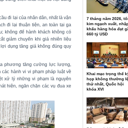
u đi lại của nhân dân, nhất là vận
7 tháng năm 2026, t
kim ngạch xuất, nhậ
h đi lại thuận tiện, an toàn tại ga
khẩu hàng hóa đạt g
àu; không để hành khách không có
660 tỷ USD
cắt giảm chuyến khi giá nhiên liệu
 lợi dụng tăng giá không đúng quy
ịa phương tăng cường lực lượng,
m các hành vi vi phạm pháp luật về
Khai mạc trọng thể k
liệt xử lý những vi phạm là nguyên
họp không thường l
thứ nhất, Quốc hội
phát hiện, ngăn chặn các vụ đua xe
khóa XVI