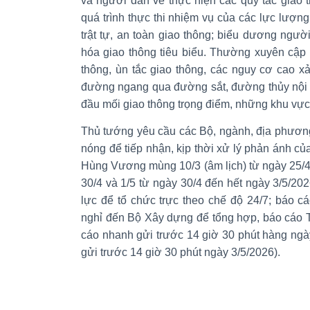
và người dân về thực hiện các quy tắc giao t
quá trình thực thi nhiệm vụ của các lực lượ
trật tự, an toàn giao thông; biểu dương người
hóa giao thông tiêu biểu. Thường xuyên cập nh
thông, ùn tắc giao thông, các nguy cơ cao x
đường ngang qua đường sắt, đường thủy nội đ
đầu mối giao thông trọng điểm, những khu vực t
Thủ tướng yêu cầu các Bộ, ngành, địa phươn
nóng để tiếp nhận, kịp thời xử lý phản ánh củ
Hùng Vương mùng 10/3 (âm lịch) từ ngày 25/4 
30/4 và 1/5 từ ngày 30/4 đến hết ngày 3/5/202
lực để tổ chức trực theo chế độ 24/7; báo cá
nghỉ đến Bộ Xây dựng để tổng hợp, báo cáo 
cáo nhanh gửi trước 14 giờ 30 phút hàng ngà
gửi trước 14 giờ 30 phút ngày 3/5/2026).