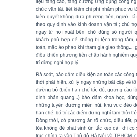
liệu tăng cao, tăng cường ứng dụng công ngh
chức vận tải, tiết kiệm chi phí nhằm phục vụ tố
kiên quyết không đưa phương tiện, người lá
theo quy định vào kinh doanh vận tải; chú t
ngay từ nơi xuất bến, chở đúng số người q
khách phù hợp để không bị lệch trọng tâm,
toàn, mặc áo phao khi tham gia giao thông...;
điều khiển phương tiện chấp hành nghiêm quy đ
trí dừng nghỉ hợp lý.
Rà soát, bảo đảm điều kiện an toàn các công tr
thời phát hiện, xử lý ngay những bất cập về t
đường bộ (biển hạn chế tốc độ, gương cầu lồ
đinh phản quang...) bảo đảm khoa học, đúng
những tuyến đường miền núi, khu vực đèo dố
hạn chế; bố trí các điểm dừng nghỉ tạm thời tr
Đồng thời, có phương án tổ chức, điều tiết, p
tỏa không để phát sinh ùn tắc kéo dài khi có 
trục chính ra vào Thủ đô Hà Nội và TPHCM, c