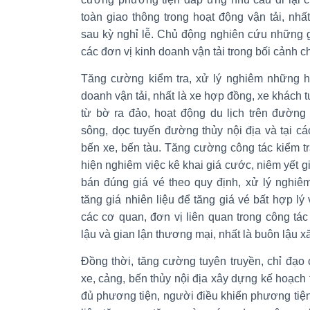
toàn giao thông trong hoạt động vận tải, nhất
sau kỳ nghỉ lễ. Chủ động nghiên cứu những g
các đơn vị kinh doanh vận tải trong bối cảnh ch
Tăng cường kiểm tra, xử lý nghiêm những h
doanh vận tải, nhất là xe hợp đồng, xe khách t
từ bờ ra đảo, hoạt động du lịch trên đường 
sông, dọc tuyến đường thủy nội địa và tại c
bến xe, bến tàu. Tăng cường công tác kiểm tra
hiện nghiêm việc kê khai giá cước, niêm yết gi
bán đúng giá vé theo quy định, xử lý nghiê
tăng giá nhiên liệu để tăng giá vé bất hợp lý
các cơ quan, đơn vị liên quan trong công tá
lậu và gian lận thương mại, nhất là buôn lậu x
Đồng thời, tăng cường tuyên truyền, chỉ đạo 
xe, cảng, bến thủy nội địa xây dựng kế hoạch 
đủ phương tiện, người điều khiển phương tiện