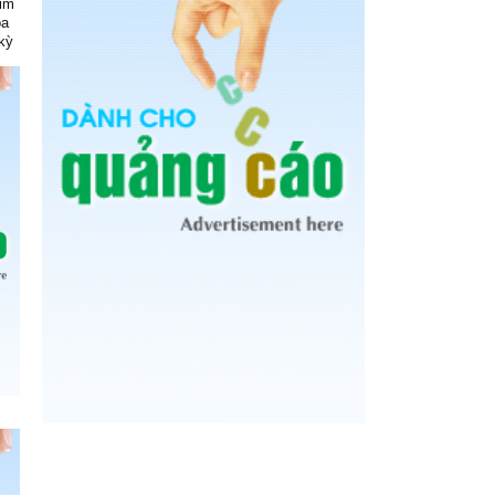
kim
óa
kỳ