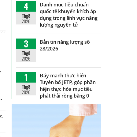
4
Danh mục tiêu chuẩn
quốc tế khuyến khích áp
Thg8
dụng trong lĩnh vực năng
2026
lượng nguyên tử
3
Bản tin năng lượng số
28/2026
Thg8
2026
t
m
1
Đẩy mạnh thực hiện
Tuyên bố JETP, góp phần
Thg8
hiện thực hóa mục tiêu
2026
phát thải ròng bằng 0
 -
c,