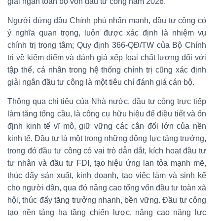
giải ngân toàn bộ vốn đầu tư công năm 2026.
Người đứng đầu Chính phủ nhấn mạnh, đầu tư công có
ý nghĩa quan trọng, luôn được xác định là nhiệm vụ
chính trị trọng tâm; Quy định 366-QĐ/TW của Bộ Chính
trị về kiểm điểm và đánh giá xếp loại chất lượng đối với
tập thể, cá nhân trong hệ thống chính trị cũng xác định
giải ngân đầu tư công là một tiêu chí đánh giá cán bộ.
Thông qua chi tiêu của Nhà nước, đầu tư công trực tiếp
làm tăng tổng cầu, là công cụ hữu hiệu để điều tiết và ổn
định kinh tế vĩ mô, giữ vững các cân đối lớn của nền
kinh tế. Đầu tư là một trong những động lực tăng trưởng,
trong đó đầu tư công có vai trò dẫn dắt, kích hoạt đầu tư
tư nhân và đầu tư FDI, tạo hiệu ứng lan tỏa mạnh mẽ,
thúc đẩy sản xuất, kinh doanh, tạo việc làm và sinh kế
cho người dân, qua đó nâng cao tổng vốn đầu tư toàn xã
hội, thúc đẩy tăng trưởng nhanh, bền vững. Đầu tư công
tạo nền tảng hạ tầng chiến lược, nâng cao năng lực