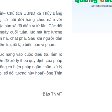
hìn– Chủ tịch UBND xã Thủy Bằng
ng có tuổi đời hàng chục năm với
ịa bàn xã đã diễn ra từ lâu. Các đối
ngày cuối tuần, lúc mà lực lượng
 hạ, chặt phá. Sau khi người dân
iểm tra, rồi lập biên bản vi phạm.
ức năng vào cuộc điều tra, làm rõ
ên để xử lý theo quy định của pháp
hông có biện pháp ngặn chặn, xử lý
bị số đối tượng hủy hoại”- ông Thìn
Báo TNMT