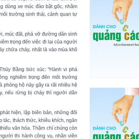
ợng dùng xe múc đào bật gốc, nhằm
môi trường sinh thái, cảnh quan tự
ới, múc đất, phá vỡ đường dân sinh
êm trọng đến việc đi lại của người
y chữa cháy, nhất là vào mùa khô
Thủy Bằng bức xúc: “Hành vi phá
ởng nghiêm trọng đến môi trường
à phòng hộ này gây ra rất nhiều hệ
y, nếu rừng bị cháy thì người dân
phát hiện, lập biên bản, những đối
tác, thách thức, khiêu khích, ngăn
 thiếu văn hóa. Thậm chí chúng còn
người thi hành công vụ, nhân viên