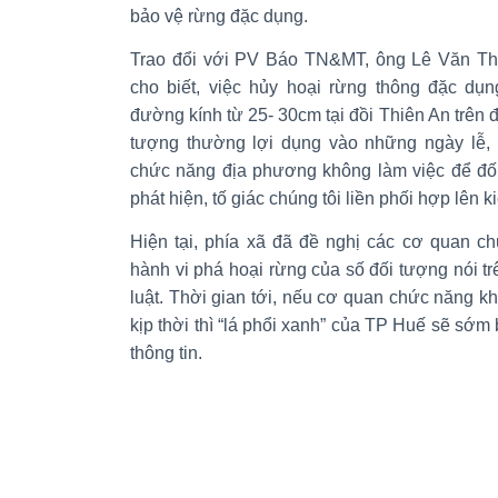
bảo vệ rừng đặc dụng.
Trao đổi với PV Báo TN&MT, ông Lê Văn T
cho biết, việc hủy hoại rừng thông đặc dụ
đường kính từ 25- 30cm tại đồi Thiên An trên đ
tượng thường lợi dụng vào những ngày lễ, 
chức năng địa phương không làm việc để đốn
phát hiện, tố giác chúng tôi liền phối hợp lên k
Hiện tại, phía xã đã đề nghị các cơ quan ch
hành vi phá hoại rừng của số đối tượng nói tr
luật. Thời gian tới, nếu cơ quan chức năng k
kịp thời thì “lá phổi xanh” của TP Huế sẽ sớm 
thông tin.