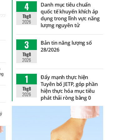
4
Danh mục tiêu chuẩn
quốc tế khuyến khích áp
Thg8
dụng trong lĩnh vực năng
2026
lượng nguyên tử
3
Bản tin năng lượng số
28/2026
Thg8
2026
n
ng
1
Đẩy mạnh thực hiện
Tuyên bố JETP, góp phần
Thg8
hiện thực hóa mục tiêu
2026
phát thải ròng bằng 0
n
kỷ