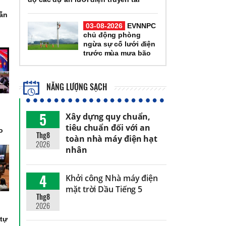
dẫn
03-08-2026
EVNNPC
chủ động phòng
ngừa sự cố lưới điện
trước mùa mưa bão
NĂNG LƯỢNG SẠCH
5
Xây dựng quy chuẩn,
n
tiêu chuẩn đối với an
o
Thg8
toàn nhà máy điện hạt
2026
nhân
4
Khởi công Nhà máy điện
mặt trời Dầu Tiếng 5
Thg8
h
2026
,
 tự