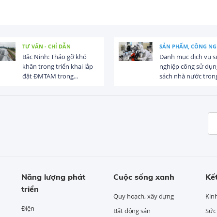
TƯ VẤN - CHỈ DẪN
SẢN PHẨM, CÔNG NG
Bắc Ninh: Tháo gỡ khó
Danh mục dịch vụ s
khăn trong triển khai lắp
nghiệp công sử dụn
đặt ĐMTAM trong...
sách nhà nước trong
Năng lượng phát
Cuộc sống xanh
Kết
triển
Quy hoạch, xây dựng
Kin
Điện
Bất động sản
Sức