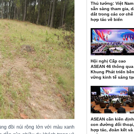
Thủ tướng: Việt Nam
sẵn sàng tham gia, 
dắt trong các cơ chế
hợp tác về biển
Hội nghị Cấp cao
ASEAN 46 thông qua
Khung Phát triển bề
vững kinh tế sáng tạ
ASEAN cần kiên địn
con đường đối thoại
ng đồi núi rộng lớn với màu xanh
hợp tác, đoàn kết và