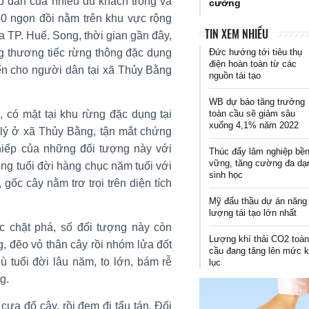
p dẫn của nhiều du khách trong và
cường
0 ngọn đồi nằm trên khu vực rộng
TIN XEM NHIỀU
 TP. Huế. Song, thời gian gần đây,
Đức hướng tới tiêu thụ
g thương tiếc rừng thông đặc dụng
điện hoàn toàn từ các
iến cho người dân tại xã Thủy Bằng
nguồn tái tạo
WB dự báo tăng trưởng
toàn cầu sẽ giảm sâu
có mặt tại khu rừng đặc dụng tại
xuống 4,1% năm 2022
lý ở xã Thủy Bằng, tận mắt chứng
hiếp của những đối tượng này với
Thúc đẩy lâm nghiệp bề
vững, tăng cường đa dạ
ng tuổi đời hàng chục năm tuổi với
sinh học
gốc cây nằm trơ trọi trên diện tích
Mỹ đấu thầu dự án năng
lượng tái tạo lớn nhất
c chặt phá, số đối tượng này còn
Lượng khí thải CO2 toà
, đẽo vỏ thân cây rồi nhóm lửa đốt
cầu đang tăng lên mức 
 tuổi đời lâu năm, to lớn, bám rễ
lục
g.
cưa đổ cây, rồi đem đi tẩu tán. Đối