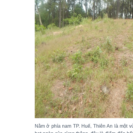
Nằm ở phía nam TP. Huế, Thiên An là một vù