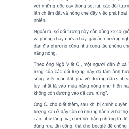
với những gốc cây thông sót lại, các đối tư
lấn chiếm đất và hòng che đậy việc phá hoại 
nhiên.
Ngoài ra, số đối tượng này còn dùng xe cơ gi
và phòng cháy chữa cháy, gây ảnh hưởng nghi
dân địa phương cũng như công tác phòng chá
nắng nóng.
Theo ông Ngô Viết C., một người dân ở xã 
rừng của các đối tượng này đã làm ảnh hư
sống. Việc múc đất, phá vỡ đường dân sinh v
lụy, nhất là vào mùa nắng nóng như hiện na
không còn đường vào để cứu rừng”.
Ông C. cho biết thêm, sau khi bị chính quyền 
tượng xấu ở đây còn có những hành vi bất hợp 
cản, như lăng mạ, chửi bới bằng những lời lẽ
dùng rựa tấn công, thả chó bécgiê để chống 