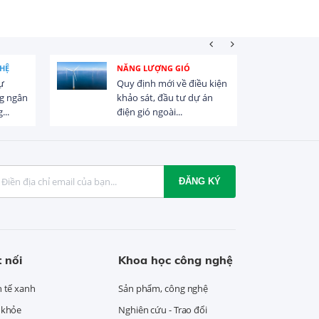
HỆ
NĂNG LƯỢNG GIÓ
ự
Quy định mới về điều kiện
g ngân
khảo sát, đầu tư dự án
...
điện gió ngoài...
ĐĂNG KÝ
 nối
Khoa học công nghệ
h tế xanh
Sản phẩm, công nghệ
 khỏe
Nghiên cứu - Trao đổi