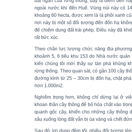
bạt ngàn của rừng thông, đây là điểm đến hấ
ngoài nước khi đến Huế. Vùng núi này có 14
khoảng 60 hecta, được xem là lá phổi xanh của
nơi này bị một số đối tượng đến đốn hạ khôn
để chiếm dụng đất trái phép. Điều này đã kh
rất bức xúc.
Theo chân lực lượng chức năng địa phương, 
khoảnh 5, 6 tiểu khu 153 do Nhà nước quản 
kiến chúng tôi mới thấy sự tàn phá khủng k
rừng thông. Theo quan sát, có gần 100 cây thô
đường kính từ 25 – 30cm bị đốn hạ, chặt phá, 
hơn 1.000m2.
Nghiêm trọng hơn, không chỉ dừng lại ở việ
khoan thân cây thông để bỏ hóa chất vào trong
quanh gốc cây, khiến cho những cây thông dù
sâu xuống lòng đất vẫn bị úa vàng và chết đứn
Sau đó, lợi dụng đêm tối, nhiều đối tượng lén 