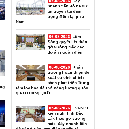
07-08-2026
Đẩy
nhanh tiến độ ba dự
án truyền tải điện
trọng điểm tại phía
Nam
06-08-2026
Lâm
Đồng quyết liệt tháo
gỡ vướng mắc các
dự án nguồn điện
06-08-2026
Khẩn
trương hoàn thiện đề
xuất cơ chế, chính
sách phát triển Trung
ợng
tâm lọc hóa dầu và năng lượng quốc
gia tại Dung Quất
05-08-2026
EVNNPT
kiến nghị tỉnh Đắk
Lắk tháo gỡ vướng
mắc, đẩy nhanh tiến
độ các dự án lưới điện truyền tải