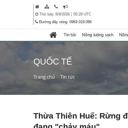
|
Thứ bảy, 8/8/2026
05:29 UTC
Đường dây nóng: 0969.019.086
Tin tức
Năng lượng sạch
Năng
QUỐC TẾ
Trang chủ
Tin tức
Thừa Thiên Huế: Rừng đ
đang "chảy máu" .