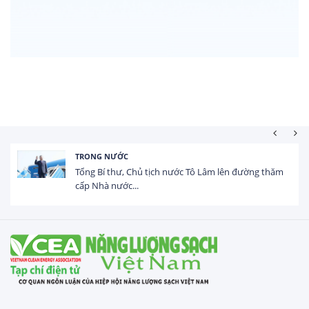
HOẠT ĐỘNG ĐẦU TƯ
ịch nước Tô Lâm lên đường thăm
Tổng vốn FDI đăng ký
USD trong 5 tháng...