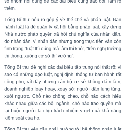
số nhóm nội dung để các đại biểu cùng trao đổi, làm rõ
thêm.
Tổng Bí thư nêu rõ góp ý về thể chế và pháp luật. Ban
hành luật là để quản lý xã hội bằng pháp luật, xây dựng
Nhà nước pháp quyền xã hội chủ nghĩa của nhân dân,
do nhân dân, vì nhân dân nhưng trong thực tiễn vẫn còn
tình trạng “luật thì đúng mà làm thì khó”, “trên nghị trường
thì thông, xuống cơ sở thì vướng”.
Tổng Bí thư đề nghị các đại biểu tập trung nói thật rõ: vì
sao có những đạo luật, nghị định, thông tư ban hành rất
công phu, rất dày nhưng cán bộ cơ sở không dám làm;
doanh nghiệp loay hoay, xoay sở; người dân lúng túng,
xuôi ngược. Chỗ nào chồng chéo, chỗ nào cách hiểu
khác nhau giữa các bộ, ngành, chỗ nào trao quyền mà
lại buộc người ta chịu trách nhiệm vượt quá khả năng
kiểm soát của họ.
Tổng Bí thư yêu cầu phải hướng tới hệ thống pháp luật