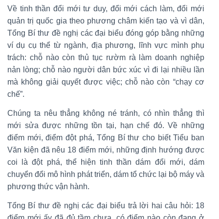
Về tinh thần đổi mới tư duy, đổi mới cách làm, đổi mới
quản trị quốc gia theo phương châm kiến tạo và vì dân,
Tổng Bí thư đề nghị các đại biểu đóng góp bằng những
ví dụ cụ thể từ ngành, địa phương, lĩnh vực mình phụ
trách: chỗ nào còn thủ tục rườm rà làm doanh nghiệp
nản lòng; chỗ nào người dân bức xúc vì đi lại nhiều lần
mà không giải quyết được việc; chỗ nào còn “chạy cơ
chế”.
Chúng ta nêu thẳng không né tránh, có nhìn thẳng thì
mới sửa được những tồn tại, hạn chế đó. Về những
điểm mới, điểm đột phá, Tổng Bí thư cho biết Tiểu ban
Văn kiện đã nêu 18 điểm mới, những định hướng được
coi là đột phá, thể hiện tinh thần dám đổi mới, dám
chuyển đổi mô hình phát triển, dám tổ chức lại bộ máy và
phương thức vận hành.
Tổng Bí thư đề nghị các đại biểu trả lời hai câu hỏi: 18
điểm mới ấy đã đủ tầm chưa, có điểm nào còn đang ở