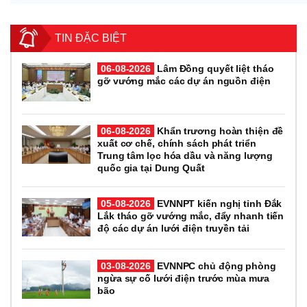
TIN ĐẶC BIỆT
06-08-2026
Lâm Đồng quyết liệt tháo
gỡ vướng mắc các dự án nguồn điện
06-08-2026
Khẩn trương hoàn thiện đề
xuất cơ chế, chính sách phát triển
Trung tâm lọc hóa dầu và năng lượng
quốc gia tại Dung Quất
05-08-2026
EVNNPT kiến nghị tỉnh Đắk
Lắk tháo gỡ vướng mắc, đẩy nhanh tiến
độ các dự án lưới điện truyền tải
03-08-2026
EVNNPC chủ động phòng
ngừa sự cố lưới điện trước mùa mưa
bão