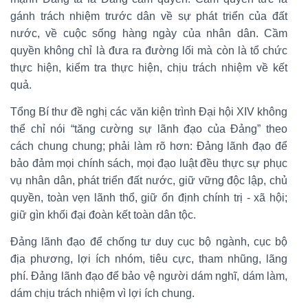
gánh trách nhiệm trước dân về sự phát triển của đất
nước, về cuộc sống hàng ngày của nhân dân. Cầm
quyền không chỉ là đưa ra đường lối mà còn là tổ chức
thực hiện, kiểm tra thực hiện, chịu trách nhiệm về kết
quả.
Tổng Bí thư đề nghị các văn kiện trình Đại hội XIV không
thể chỉ nói “tăng cường sự lãnh đạo của Đảng” theo
cách chung chung; phải làm rõ hơn: Đảng lãnh đạo để
bảo đảm mọi chính sách, mọi đạo luật đều thực sự phục
vụ nhân dân, phát triển đất nước, giữ vững độc lập, chủ
quyền, toàn vẹn lãnh thổ, giữ ổn định chính trị - xã hội;
giữ gìn khối đại đoàn kết toàn dân tộc.
Đảng lãnh đạo để chống tư duy cục bộ ngành, cục bộ
địa phương, lợi ích nhóm, tiêu cực, tham nhũng, lãng
phí. Đảng lãnh đạo để bảo vệ người dám nghĩ, dám làm,
dám chịu trách nhiệm vì lợi ích chung.