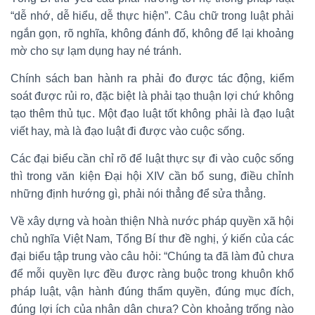
“dễ nhớ, dễ hiểu, dễ thực hiện”. Câu chữ trong luật phải
ngắn gọn, rõ nghĩa, không đánh đố, không để lại khoảng
mờ cho sự lạm dụng hay né tránh.
Chính sách ban hành ra phải đo được tác động, kiểm
soát được rủi ro, đặc biệt là phải tạo thuận lợi chứ không
tạo thêm thủ tục. Một đạo luật tốt không phải là đạo luật
viết hay, mà là đạo luật đi được vào cuộc sống.
Các đại biểu cần chỉ rõ để luật thực sự đi vào cuộc sống
thì trong văn kiện Đại hội XIV cần bổ sung, điều chỉnh
những định hướng gì, phải nói thẳng để sửa thẳng.
Về xây dựng và hoàn thiện Nhà nước pháp quyền xã hội
chủ nghĩa Việt Nam, Tổng Bí thư đề nghị, ý kiến của các
đại biểu tập trung vào câu hỏi: “Chúng ta đã làm đủ chưa
để mỗi quyền lực đều được ràng buộc trong khuôn khổ
pháp luật, vận hành đúng thẩm quyền, đúng mục đích,
đúng lợi ích của nhân dân chưa? Còn khoảng trống nào