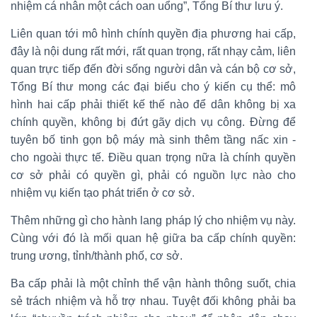
nhiệm cá nhân một cách oan uổng”, Tổng Bí thư lưu ý.
Liên quan tới mô hình chính quyền địa phương hai cấp,
đây là nội dung rất mới, rất quan trọng, rất nhạy cảm, liên
quan trực tiếp đến đời sống người dân và cán bộ cơ sở,
Tổng Bí thư mong các đại biểu cho ý kiến cụ thể: mô
hình hai cấp phải thiết kế thế nào để dân không bị xa
chính quyền, không bị đứt gãy dịch vụ công. Đừng để
tuyên bố tinh gọn bộ máy mà sinh thêm tầng nấc xin -
cho ngoài thực tế. Điều quan trọng nữa là chính quyền
cơ sở phải có quyền gì, phải có nguồn lực nào cho
nhiệm vụ kiến tạo phát triển ở cơ sở.
Thêm những gì cho hành lang pháp lý cho nhiệm vụ này.
Cùng với đó là mối quan hệ giữa ba cấp chính quyền:
trung ương, tỉnh/thành phố, cơ sở.
Ba cấp phải là một chỉnh thể vận hành thông suốt, chia
sẻ trách nhiệm và hỗ trợ nhau. Tuyệt đối không phải ba