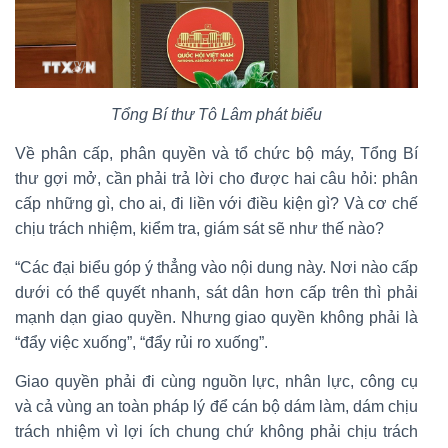
Tổng Bí thư Tô Lâm phát biểu
Về phân cấp, phân quyền và tổ chức bộ máy, Tổng Bí
thư gợi mở, cần phải trả lời cho được hai câu hỏi: phân
cấp những gì, cho ai, đi liền với điều kiện gì? Và cơ chế
chịu trách nhiệm, kiểm tra, giám sát sẽ như thế nào?
“Các đại biểu góp ý thẳng vào nội dung này. Nơi nào cấp
dưới có thể quyết nhanh, sát dân hơn cấp trên thì phải
mạnh dạn giao quyền. Nhưng giao quyền không phải là
“đẩy việc xuống”, “đẩy rủi ro xuống”.
Giao quyền phải đi cùng nguồn lực, nhân lực, công cụ
và cả vùng an toàn pháp lý để cán bộ dám làm, dám chịu
trách nhiệm vì lợi ích chung chứ không phải chịu trách