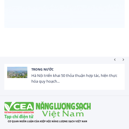
HOẠT ĐỘNG ĐẦU TƯ
Tổng vốn FDI đăng ký vào Việt Nam đạt gần 25 tỷ
USD trong 5 tháng...