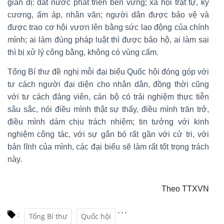
giản dị: đất nước phát triển bền vững; xã hội trật tự, kỷ
cương, ấm áp, nhân văn; người dân được bảo vệ và
được trao cơ hội vươn lên bằng sức lao động của chính
mình; ai làm đúng pháp luật thì được bảo hộ, ai làm sai
thì bị xử lý công bằng, không có vùng cấm.
Tổng Bí thư đề nghị mỗi đại biểu Quốc hội đóng góp với
tư cách người đại diện cho nhân dân, đồng thời cũng
với tư cách đảng viên, cán bộ có trải nghiệm thực tiễn
sâu sắc, nói điều mình thật sự thấy, điều mình trăn trở,
điều mình dám chịu trách nhiệm; tin tưởng với kinh
nghiệm công tác, với sự gắn bó rất gần với cử tri, với
bản lĩnh của mình, các đại biểu sẽ làm rất tốt trọng trách
này.
Theo TTXVN
,
,
,
:
Tổng Bí thư
Quốc hội