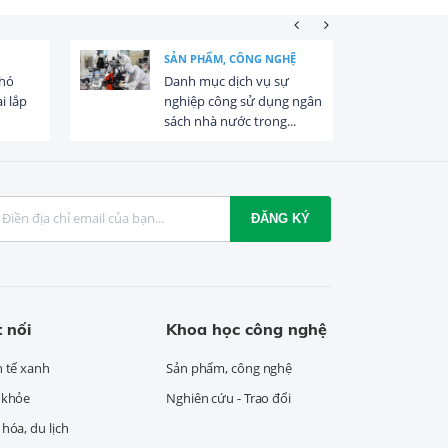
SẢN PHẨM, CÔNG NGHỆ
khó
Danh mục dịch vụ sự
i lắp
nghiệp công sử dụng ngân
sách nhà nước trong...
ĐĂNG KÝ
 nối
Khoa học công nghệ
h tế xanh
Sản phẩm, công nghệ
 khỏe
Nghiên cứu - Trao đổi
hóa, du lịch