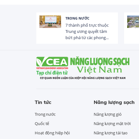
TRONG NƯỚC
 trị dòng chảy
7 thành phố trực thuộc
hạ lưu 831 đập,
Trung ương quyết tâm
bứt phá từ các phong...
Tin tức
Năng lượng sạch
Trong nước
Năng lượng gió
Quốc tế
Năng lượng mặt trời
Hoạt động hiệp hội
Năng lượng tái tạo