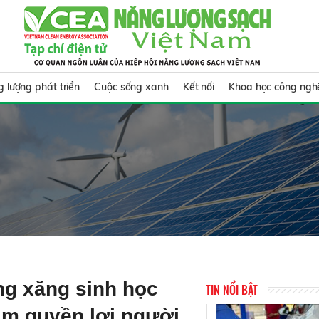
 lượng phát triển
Cuộc sống xanh
Kết nối
Khoa học công ngh
ụng xăng sinh học
TIN NỔI BẬT
ảm quyền lợi người