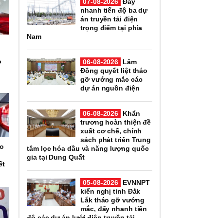
07-08-2026
Đẩy
nhanh tiến độ ba dự
án truyền tải điện
trọng điểm tại phía
Nam
o
06-08-2026
Lâm
h
Đồng quyết liệt tháo
gỡ vướng mắc các
dự án nguồn điện
06-08-2026
Khẩn
trương hoàn thiện đề
xuất cơ chế, chính
sách phát triển Trung
éo
tâm lọc hóa dầu và năng lượng quốc
gia tại Dung Quất
ết
05-08-2026
EVNNPT
kiến nghị tỉnh Đắk
Lắk tháo gỡ vướng
mắc, đẩy nhanh tiến
độ các dự án lưới điện truyền tải