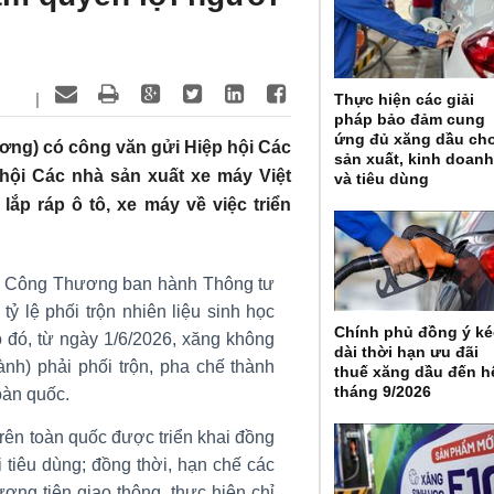
|
Thực hiện các giải
pháp bảo đảm cung
ứng đủ xăng dầu ch
ng) có công văn gửi Hiệp hội Các
sản xuất, kinh doan
hội Các nhà sản xuất xe máy Việt
và tiêu dùng
ắp ráp ô tô, xe máy về việc triển
ộ Công Thương ban hành Thông tư
ỷ lệ phối trộn nhiên liệu sinh học
Chính phủ đồng ý k
o đó, từ ngày 1/6/2026, xăng không
dài thời hạn ưu đãi
ành) phải phối trộn, pha chế thành
thuế xăng dầu đến h
tháng 9/2026
oàn quốc.
rên toàn quốc được triển khai đồng
 tiêu dùng; đồng thời, hạn chế các
ương tiện giao thông, thực hiện chỉ