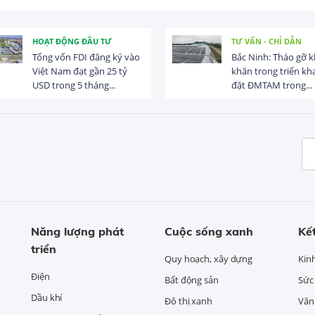
HOẠT ĐỘNG ĐẦU TƯ
TƯ VẤN - CHỈ DẪN
Tổng vốn FDI đăng ký vào
Bắc Ninh: Tháo gỡ 
Việt Nam đạt gần 25 tỷ
khăn trong triển kha
USD trong 5 tháng...
đặt ĐMTAM trong...
Năng lượng phát
Cuộc sống xanh
Kết
triển
Quy hoạch, xây dựng
Kin
Điện
Bất động sản
Sức
Dầu khí
Đô thị xanh
Văn 