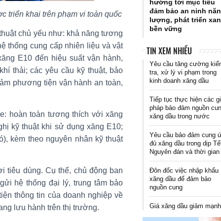
hướng tới mục tiêu
đảm bảo an ninh nă
 triển khai trên phạm vi toàn quốc
lượng, phát triển xan
bền vững
 thuật chủ yếu như: khả năng tương
hệ thống cung cấp nhiên liệu và vật
TIN XEM NHIỀU
 xăng E10 đến hiệu suất vận hành,
Yêu cầu tăng cường ki
hí thải; các yêu cầu kỹ thuật, bảo
tra, xử lý vi phạm trong
kinh doanh xăng dầu
đảm phương tiện vận hành an toàn,
Tiếp tục thực hiện các gi
pháp bảo đảm nguồn cu
: hoàn toàn tương thích với xăng
xăng dầu trong nước
ghị kỹ thuật khi sử dụng xăng E10;
Yêu cầu bảo đảm cung 
), kèm theo nguyên nhân kỹ thuật
đủ xăng dầu trong dịp Tế
Nguyên đán và thời gian 
ời tiêu dùng. Cụ thể, chủ động ban
Đôn đốc việc nhập khẩu
xăng dầu để đảm bảo
ửi hệ thống đại lý, trung tâm bảo
nguồn cung
iện thông tin của doanh nghiệp về
Giá xăng dầu giảm mạn
ng lưu hành trên thị trường.