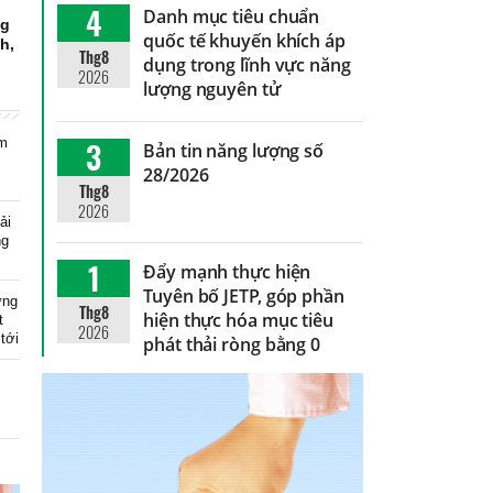
4
Danh mục tiêu chuẩn
ng
quốc tế khuyến khích áp
h,
Thg8
dụng trong lĩnh vực năng
2026
lượng nguyên tử
ểm
3
Bản tin năng lượng số
28/2026
Thg8
2026
ải
ng
1
Đẩy mạnh thực hiện
Tuyên bố JETP, góp phần
ứng
Thg8
hiện thực hóa mục tiêu
t
2026
tới
phát thải ròng bằng 0
h