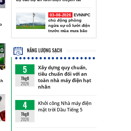
03-08-2026
EVNNPC
chủ động phòng
ảo
ngừa sự cố lưới điện
trước mùa mưa bão
NĂNG LƯỢNG SẠCH
5
Xây dựng quy chuẩn,
tiêu chuẩn đối với an
Thg8
toàn nhà máy điện hạt
nh
2026
nhân
4
Khởi công Nhà máy điện
mặt trời Dầu Tiếng 5
Thg8
2026