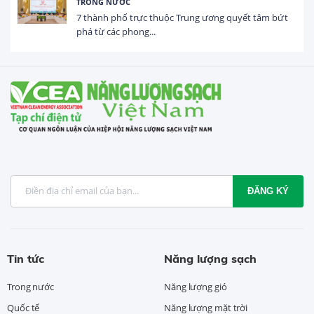
HOẠT ĐỘNG ĐẦU TƯ
ương quyết tâm bứt
Tổng vốn FDI đăng ký vào Việt Na
USD trong 5 tháng...
ĐĂNG KÝ
Tin tức
Năng lượng sạch
Trong nước
Năng lượng gió
Quốc tế
Năng lượng mặt trời