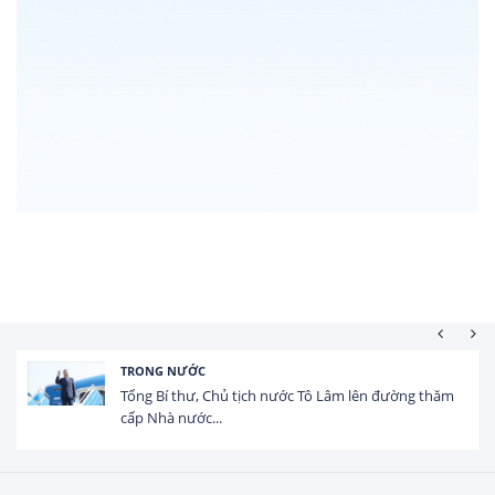
NƯỚC
HOẠT ĐỘNG
thư, Chủ tịch nước Tô Lâm lên đường thăm
Tổng vốn F
nước...
USD trong 