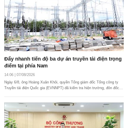
Đẩy nhanh tiến độ ba dự án truyền tải điện trọng
điểm tại phía Nam
14:06 | 07/08/2026
Ngày 6/8, ông Hoàng Xuân Khôi, quyền Tổng giám đốc Tổng công ty
Truyền tải điện Quốc gia (EVNNPT) đã kiểm tra hiện trường, đôn đốc
tiến độ triển khai ba dự án truyền tải điện trọng điểm tại khu vực phía
Nam gồm: đường dây 220kV Tân Sơn Nhất – Thuận An; đường dây
500kV Bình Dương 1 – Chơn Thành; trạm...