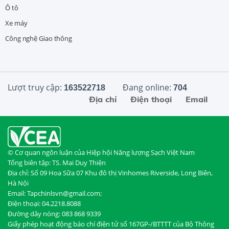
Ô tô
Xe máy
Công nghệ Giao thông
Lượt truy cập:
Đang online:
163522718
704
Địa chỉ
Điện thoại
Email
© Cơ quan ngôn luận của Hiệp hội Năng lượng Sạch Việt Nam
Tổng biên tập: TS. Mai Duy Thiện
Địa chỉ: Số 09 Hoa Sữa 07 Khu đô thị Vinhomes Riverside, Long Biên,
Hà Nội
Email: Tapchinlsvn@gmail.com;
Điện thoại: 04.2218.8088
Đường dây nóng: 083 868 9339
Giấy phép hoạt động báo chí điện tử số 167GP-/BTTTT của Bộ Thông