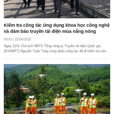
Kiểm tra công tác ứng dụng khoa học công nghệ
và đảm bảo truyền tải điện mùa nắng nóng
09:03 | 22/04/2025
Ngày 21/4, Chủ tịch HĐTV Tổng công ty Truyền tải điện Quốc gia
(EVNNPT) Nguyễn Tuấn Tùng cùng đoàn công tác đã đi kiểm tra công
tác quản lý vận hành, chuẩn bị cấp điện mùa khô và công tác ứng dụng
khoa học công nghệ, chuyển đổi số tại Công ty Truyền tải điện 1
(PTC1).