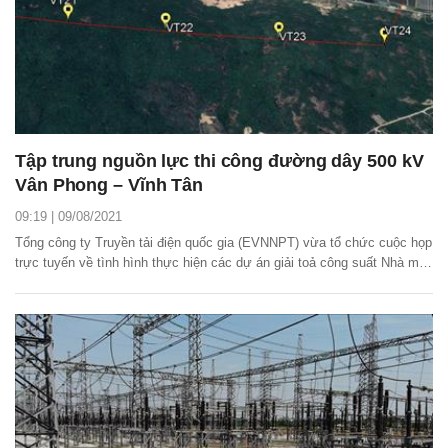
Tập trung nguồn lực thi công đường dây 500 kV
Vân Phong – Vĩnh Tân
09:19 | 09/08/2021
Tổng công ty Truyền tải điện quốc gia (EVNNPT) vừa tổ chức cuộc họp
trực tuyến về tình hình thực hiện các dự án giải toả công suất Nhà máy
điện BOT Vân Phong 1 (gồm đường dây 500 kV Vân Phong – Vĩnh
Tân; trạm biến áp 500 kV Vân Phong và đấu nối; đường dây 500 kV
đấu nối TBA 500 kV Thuận Nam vào...