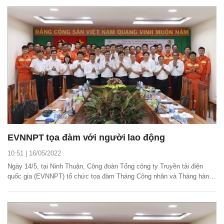
mạch kép đấu nối trạm biến áp (TBA) 220kV Bắc Quang.
EVNNPT tọa đàm với người lao động
10:51 | 16/05/2022
Ngày 14/5, tại Ninh Thuận, Công đoàn Tổng công ty Truyền tải điện
quốc gia (EVNNPT) tổ chức tọa đàm Tháng Công nhân và Tháng hành
động về an toàn vệ sinh lao động năm 2022.