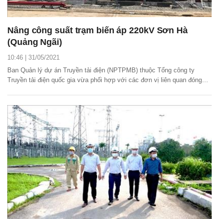
Nâng công suất trạm biến áp 220kV Sơn Hà
(Quảng Ngãi)
10:46 | 31/05/2021
Ban Quản lý dự án Truyền tải điện (NPTPMB) thuộc Tổng công ty
Truyền tải điện quốc gia vừa phối hợp với các đơn vị liên quan đóng
điện thành công dự án nâng công suất lắp máy biến áp (MBA) 220kV-
250MVA (AT1), trạm biến áp (TBA) 220kV Sơn Hà (huyện Sơn Hà, tỉnh
Quảng Ngãi).