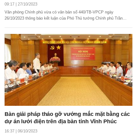
09:17 | 27/10/2023
Văn phòng Chính phủ vừa có văn bản số 440/TB-VPCP ngày
26/10/2023 thông báo kết luận của Phó Thủ tướng Chính phủ Trần
Hồng Hà tại cuộc họp về tình hình triển khai thực hiện đầu tư các dự
án đường dây 500kV mạch 3 từ Quảng Trạch (Quảng Bình) đến Phố
Nối (Hưng Yên).
Bàn giải pháp tháo gỡ vướng mắc mặt bằng các
dự án lưới điện trên địa bàn tỉnh Vĩnh Phúc
16:37 | 06/10/2023