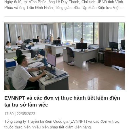
Ngày 6/10, tại Vĩnh Phúc, ông Lê Duy Thành, Chủ tịch UBND tỉnh Vĩnh
Phúc và ông Trần Đình Nhân, Tổng giám đốc Tập đoàn Điện lực Việt
Nam (EVN) chủ trì Hội nghị đảm bảo cung ứng điện phục vụ phát triển
kinh tế - xã hội của tỉnh Vĩnh Phúc trong thời gian tới.
EVNNPT và các đơn vị thực hành tiết kiệm điện
tại trụ sở làm việc
17:30 | 22/05/2023
Tổng công ty Truyền tải điện Quốc gia (EVNNPT) và các đơn vị trực
thuộc thực hiện nhiều biện pháp tiết giảm điện năng.