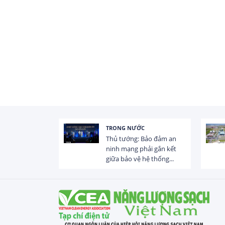
TRONG NƯỚC
 trị dòng chảy
Thủ tướng: Bảo đảm an
hạ lưu 831 đập,
ninh mạng phải gắn kết
giữa bảo vệ hệ thống...