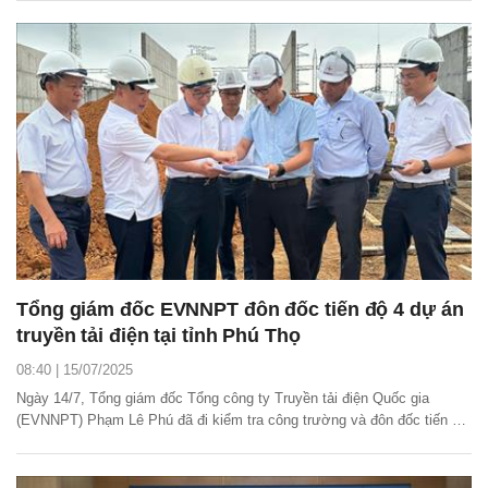
đường dây đấu nối. Các ủy viên Hội đồng đều thống nhất dự án đủ điều
kiện đóng điện giai đoạn 1 của dự...
Tổng giám đốc EVNNPT đôn đốc tiến độ 4 dự án
truyền tải điện tại tỉnh Phú Thọ
08:40 | 15/07/2025
Ngày 14/7, Tổng giám đốc Tổng công ty Truyền tải điện Quốc gia
(EVNNPT) Phạm Lê Phú đã đi kiểm tra công trường và đôn đốc tiến độ
thi công 4 dự án truyền tải điện thuộc địa tỉnh Phú Thọ.