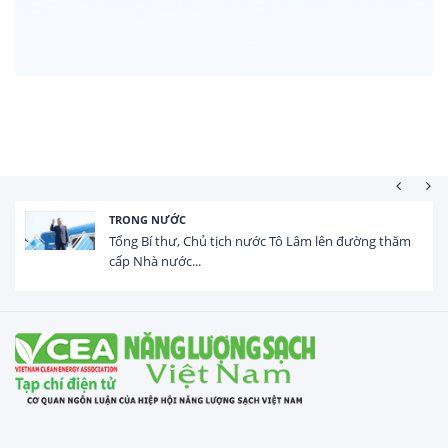
HOẠT ĐỘNG ĐẦU TƯ
Tổng vốn FDI đăng ký vào Việt Nam đạt gần 25 tỷ
USD trong 5 tháng...