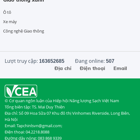
Ô tô
Xe máy
Công nghệ Giao thông
Lượt truy cập:
Đang online:
163652685
507
Địa chỉ
Điện thoại
Email
© Cơ quan ngôn luận của Hiệp hội Năng lượng Sạch Việt Nam
Tổng biên tập: TS. Mai Duy Thiện
Địa chỉ: Số 09 Hoa Sữa 07 Khu đô thị Vinhomes Riverside, Long Biên,
Hà Nội
Email: Tapchinlsvn@gmail.com;
Điện thoại: 04.2218.8088
Đường dây nóng: 083 868 9339