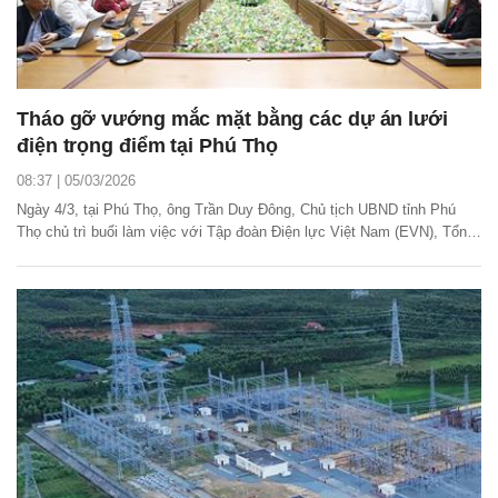
Tháo gỡ vướng mắc mặt bằng các dự án lưới
điện trọng điểm tại Phú Thọ
08:37 | 05/03/2026
Ngày 4/3, tại Phú Thọ, ông Trần Duy Đông, Chủ tịch UBND tỉnh Phú
Thọ chủ trì buổi làm việc với Tập đoàn Điện lực Việt Nam (EVN), Tổng
công ty Truyền tải điện Quốc gia (EVNNPT) và các đơn vị liên quan
nhằm tháo gỡ vướng mắc, đẩy nhanh tiến độ bồi thường, giải phóng
mặt bằng các dự án lưới điện trên...