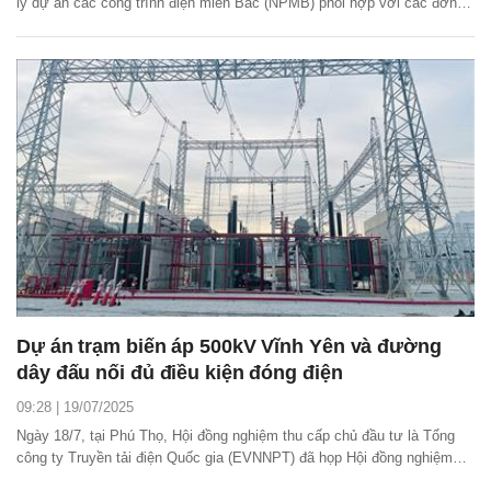
lý dự án các công trình điện miền Bắc (NPMB) phối hợp với các đơn vị
liên quan đóng điện thành công dự án trạm biến áp 500kV Vĩnh Yên và
đường dây đấu nối.
Dự án trạm biến áp 500kV Vĩnh Yên và đường
dây đấu nối đủ điều kiện đóng điện
09:28 | 19/07/2025
Ngày 18/7, tại Phú Thọ, Hội đồng nghiệm thu cấp chủ đầu tư là Tổng
công ty Truyền tải điện Quốc gia (EVNNPT) đã họp Hội đồng nghiệm
thu về công tác đóng điện dự án trạm biến áp 500kV Vĩnh Yên và