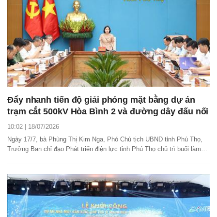
Đẩy nhanh tiến độ giải phóng mặt bằng dự án
trạm cắt 500kV Hòa Bình 2 và đường dây đấu nối
10:02 | 18/07/2026
Ngày 17/7, bà Phùng Thị Kim Nga, Phó Chủ tịch UBND tỉnh Phú Thọ,
Trưởng Ban chỉ đạo Phát triển điện lực tỉnh Phú Thọ chủ trì buổi làm
việc với các sở, ngành, địa phương, Tập đoàn Điện lực Việt Nam
(EVN) và Tổng công ty Truyền tải điện Quốc gia (EVNNPT) nhằm tháo
gỡ vướng mắc trong triển khai các dự...