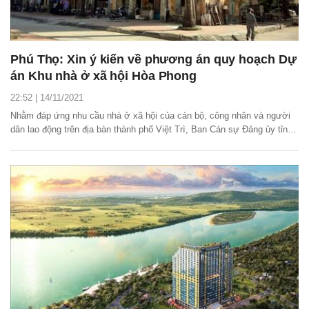
Phú Thọ: Xin ý kiến về phương án quy hoạch Dự
án Khu nhà ở xã hội Hòa Phong
22:52 | 14/11/2021
Nhằm đáp ứng nhu cầu nhà ở xã hội của cán bộ, công nhân và người
dân lao động trên địa bàn thành phố Việt Trì, Ban Cán sự Đảng ủy tỉnh
Phú Thọ đã có văn bản gửi Thường trực Tỉnh ủy Phú Thọ về việc xin ý
kiến về phương án quy hoạch và dự kiến nội dung đầu tư Dự án Khu
nhà ở xã hội Hòa Phong.