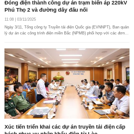
Đóng điện thành công dự án trạm biến áp 220kV
Phú Thọ 2 và đường dây đấu nối
11:08 | 03/11/2025
Ngày 3/11, Tổng công ty Truyền tải điện Quốc gia (EVNNPT), Ban quản
lý dự án các công trình điện miền Bắc (NPMB) phối hợp với các đơn vị
liên quan đóng điện thành công dự án trạm biến áp 220kV Phú Thọ 2 và
đường dây đấu nối.
Xúc tiến triển khai các dự án truyền tải điện cấp
bách phục vụ nhập khẩu điện từ Lào