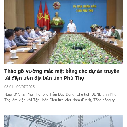
Tháo gỡ vướng mắc mặt bằng các dự án truyền
tải điện trên địa bàn tỉnh Phú Thọ
08:01 | 09/07/2025
Ngày 8/7, tại Phú Thọ, ông Trần Duy Đông, Chủ tịch UBND tỉnh Phú
Thọ làm việc với Tập đoàn Điện lực Việt Nam (EVN), Tổng công ty
Truyền tải điện Quốc gia (EVNNPT) về công tác bồi thường, giải phóng
mặt bằng các dự án truyền tải điện trên địa bàn tỉnh.