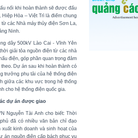
ấu nối khi hoàn thành sẽ được đấu
Hiệp Hòa – Việt Trì là điểm chung
n từ các Nhà máy thủy điện Sơn La,
ảng Ninh.
ng dây 500kV Lào Cai - Vĩnh Yên
hời giải tỏa nguồn điện từ các nhà
hẩu điện, góp phần quan trọng đảm
 theo. Dự án sau khi hoàn thành có
g trưởng phụ tải của hệ thống điện
nh giữa các khu vực trong hệ thống
nh cho hệ thống điện quốc gia.
các dự án được giao
VN Nguyễn Tài Anh cho biết: Thời
phủ đã có nhiều văn bản chỉ đạo
 xuất kinh doanh và sinh hoạt của
dự án nguồn điện cấp bách phục vụ