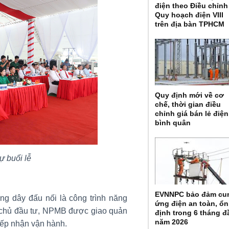
điện theo Điều chỉnh
Quy hoạch điện VIII
trên địa bàn TPHCM
Quy định mới về cơ
chế, thời gian điều
chỉnh giá bán lẻ điện
bình quân
ự buổi lễ
EVNNPC bảo đảm cu
g dây đấu nối là công trình năng
ứng điện an toàn, ổn
chủ đầu tư, NPMB được giao quản
định trong 6 tháng đ
năm 2026
tiếp nhận vận hành.