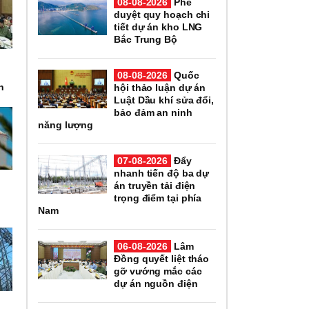
08-08-2026
Phê
duyệt quy hoạch chi
tiết dự án kho LNG
Bắc Trung Bộ
08-08-2026
Quốc
n
hội thảo luận dự án
Luật Dầu khí sửa đổi,
bảo đảm an ninh
năng lượng
07-08-2026
Đẩy
nhanh tiến độ ba dự
án truyền tải điện
trọng điểm tại phía
Nam
06-08-2026
Lâm
Đồng quyết liệt tháo
gỡ vướng mắc các
dự án nguồn điện