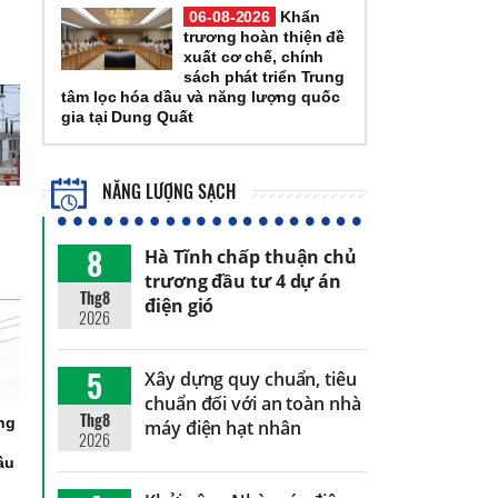
06-08-2026
Khẩn
trương hoàn thiện đề
xuất cơ chế, chính
sách phát triển Trung
tâm lọc hóa dầu và năng lượng quốc
gia tại Dung Quất
NĂNG LƯỢNG SẠCH
8
Hà Tĩnh chấp thuận chủ
trương đầu tư 4 dự án
Thg8
điện gió
2026
5
Xây dựng quy chuẩn, tiêu
chuẩn đối với an toàn nhà
Thg8
ng
máy điện hạt nhân
2026
ầu