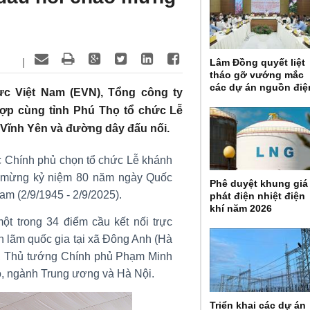
|
Lâm Đồng quyết liệt
tháo gỡ vướng mắc
các dự án nguồn điệ
lực Việt Nam (EVN), Tổng công ty
hợp cùng tỉnh Phú Thọ tổ chức Lễ
 Vĩnh Yên và đường dây đấu nối.
ợc Chính phủ chọn tổ chức Lễ khánh
ào mừng kỷ niệm 80 năm ngày Quốc
Phê duyệt khung giá
m (2/9/1945 - 2/9/2025).
phát điện nhiệt điện
khí năm 2026
t trong 34 điểm cầu kết nối trực
n lãm quốc gia tại xã Đông Anh (Hà
m, Thủ tướng Chính phủ Phạm Minh
, ngành Trung ương và Hà Nội.
Triển khai các dự án