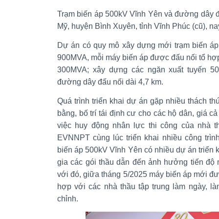
Trạm biến áp 500kV Vĩnh Yên và đường dây đ
Mỹ, huyện Bình Xuyên, tỉnh Vĩnh Phúc (cũ), na
Dự án có quy mô xây dựng mới trạm biến áp
900MVA, mỗi máy biến áp được đấu nối tổ hợp
300MVA; xây dựng các ngăn xuất tuyến 5
đường dây đấu nối dài 4,7 km.
Quá trình triển khai dự án gặp nhiều thách th
bằng, bố trí tái định cư cho các hộ dân, giá cả
việc huy động nhân lực thi công của nhà 
EVNNPT cùng lúc triển khai nhiều công trìn
biến áp 500kV Vĩnh Yên có nhiều dự án triển k
gia các gói thầu dẫn đến ảnh hưởng tiến độ
với đó, giữa tháng 5/2025 máy biến áp mới đư
hợp với các nhà thầu tập trung làm ngày, là
chỉnh.