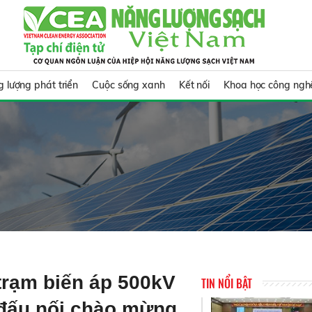
 lượng phát triển
Cuộc sống xanh
Kết nối
Khoa học công ngh
trạm biến áp 500kV
TIN NỔI BẬT
đấu nối chào mừng