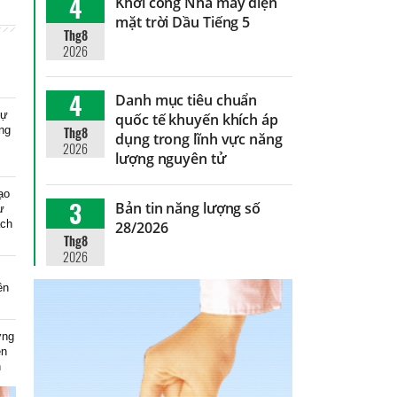
4
Khởi công Nhà máy điện
mặt trời Dầu Tiếng 5
Thg8
2026
4
Danh mục tiêu chuẩn
dự
quốc tế khuyến khích áp
ng
Thg8
dụng trong lĩnh vực năng
2026
lượng nguyên tử
ạo
3
Bản tin năng lượng số
ự
ạch
28/2026
Thg8
2026
ên
ơng
ện
n