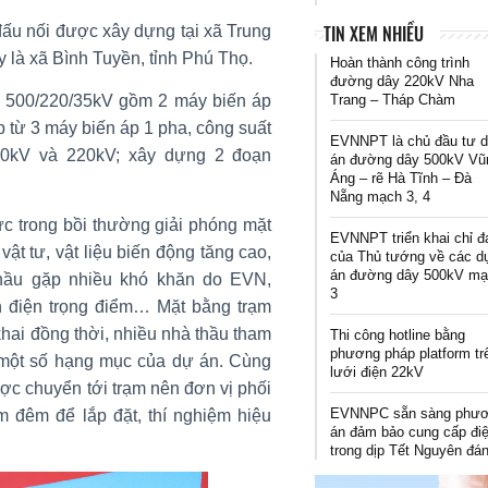
TIN XEM NHIỀU
ấu nối được xây dựng tại xã Trung
y là xã Bình Tuyền, tỉnh Phú Thọ.
Hoàn thành công trình
đường dây 220kV Nha
Trang – Tháp Chàm
 500/220/35kV gồm 2 máy biến áp
 từ 3 máy biến áp 1 pha, công suất
EVNNPT là chủ đầu tư 
00kV và 220kV; xây dựng 2 đoạn
án đường dây 500kV Vũ
Áng – rẽ Hà Tĩnh – Đà
Nẵng mạch 3, 4
ức trong bồi thường giải phóng mặt
EVNNPT triển khai chỉ đ
 vật tư, vật liệu biến động tăng cao,
của Thủ tướng về các d
án đường dây 500kV m
thầu gặp nhiều khó khăn do EVN,
3
h điện trọng điểm… Mặt bằng trạm
hai đồng thời, nhiều nhà thầu tham
Thi công hotline bằng
phương pháp platform tr
 một số hạng mục của dự án. Cùng
lưới điện 22kV
ợc chuyển tới trạm nên đơn vị phối
EVNNPC sẵn sàng phư
m đêm để lắp đặt, thí nghiệm hiệu
án đảm bảo cung cấp đi
trong dịp Tết Nguyên đá