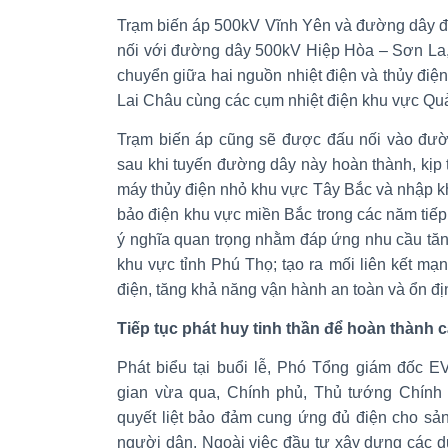
Trạm biến áp 500kV Vĩnh Yên và đường dây đ
nối với đường dây 500kV Hiệp Hòa – Sơn La, 
chuyển giữa hai nguồn nhiệt điện và thủy điệ
Lai Châu cùng các cụm nhiệt điện khu vực Qu
Trạm biến áp cũng sẽ được đấu nối vào đườ
sau khi tuyến đường dây này hoàn thành, kịp t
máy thủy điện nhỏ khu vực Tây Bắc và nhập k
bảo điện khu vực miền Bắc trong các năm tiếp
ý nghĩa quan trọng nhằm đáp ứng nhu cầu tăn
khu vực tỉnh Phú Thọ; tạo ra mối liên kết mạ
điện, tăng khả năng vận hành an toàn và ổn đị
Tiếp tục phát huy tinh thần để hoàn thành 
Phát biểu tại buổi lễ, Phó Tổng giám đốc E
gian vừa qua, Chính phủ, Thủ tướng Chính 
quyết liệt bảo đảm cung ứng đủ điện cho sản
người dân. Ngoài việc đầu tư xây dựng các 