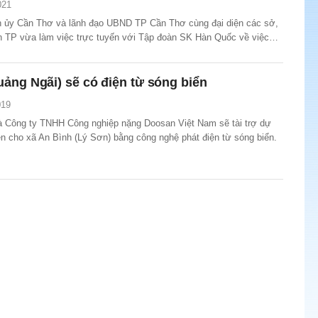
021
 ủy Cần Thơ và lãnh đạo UBND TP Cần Thơ cùng đại diện các sở,
 TP vừa làm việc trực tuyến với Tập đoàn SK Hàn Quốc về việc
, hợp tác đầu tư phát triển dự án năng lượng sạch tại TP Cần Thơ.
ảng Ngãi) sẽ có điện từ sóng biển
019
 Công ty TNHH Công nghiệp nặng Doosan Việt Nam sẽ tài trợ dự
ện cho xã An Bình (Lý Sơn) bằng công nghệ phát điện từ sóng biển.