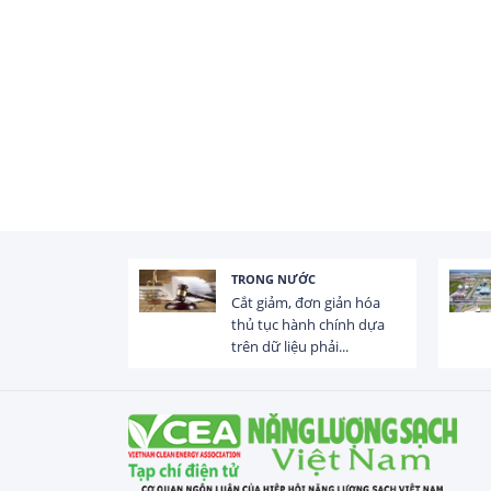
TRONG NƯỚC
 trị dòng chảy
Cắt giảm, đơn giản hóa
hạ lưu 831 đập,
thủ tục hành chính dựa
trên dữ liệu phải...