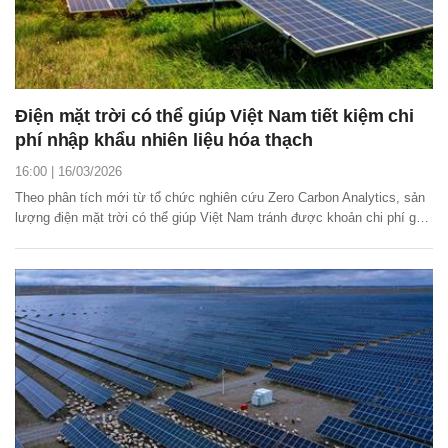
Điện mặt trời có thể giúp Việt Nam tiết kiệm chi
phí nhập khẩu nhiên liệu hóa thạch
16:00 | 16/03/2026
Theo phân tích mới từ tổ chức nghiên cứu Zero Carbon Analytics, sản
lượng điện mặt trời có thể giúp Việt Nam tránh được khoản chi phí gần
600 triệu USD nhập khẩu than và khí đốt, trong bối cảnh giá nhiên liệu
hóa thạch toàn cầu tăng vọt sau cuộc xung đột tại Trung Đông.