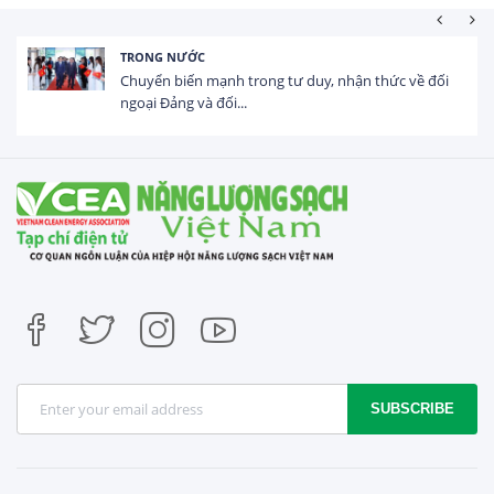
HOẠT ĐỘNG ĐẦU TƯ
Tổng vốn FDI đăng ký vào Việt Nam đạt gần 25 tỷ
USD trong 5 tháng...
SUBSCRIBE