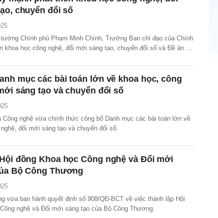
ạo, chuyển đổi số
025
 tướng Chính phủ Phạm Minh Chính, Trưởng Ban chỉ đạo của Chính
ển khoa học công nghệ, đổi mới sáng tạo, chuyển đổi số và Đề án 06
ọp lần thứ 3 sơ kết công tác 6 tháng đầu năm, triển khai nhiệm vụ 6
.
anh mục các bài toán lớn về khoa học, công
mới sáng tạo và chuyển đổi số
025
 Công nghệ vừa chính thức công bố Danh mục các bài toán lớn về
 nghệ, đổi mới sáng tạo và chuyển đổi số.
 Hội đồng Khoa học Công nghệ và Đổi mới
của Bộ Công Thương
025
 vừa ban hành quyết định số 908/QĐ-BCT về việc thành lập Hội
Công nghệ và Đổi mới sáng tạo của Bộ Công Thương.