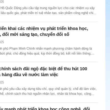
026
Hồ Quốc Dũng yêu cầu tập trung nguồn lực cho các nhiệm vụ xây
iệu quốc gia, phát triển trí tuệ nhân tạo, sản phẩm công nghệ chiến
riển khai các nhiệm vụ phát triển khoa học,
 đổi mới sáng tạo, chuyển đổi số
025
nh phủ Phạm Minh Chính nhấn mạnh phương châm hành động là
 bứt phá; chủ động hiệu quả; kịp thời đồng bộ; kết nối liên thông;
àn; người dân hưởng thụ” trong triển khai các nhiệm vụ trọng tâm về
 học, công nghệ, đổi mới sáng tạo, chuyển đổi số...
hính sách đãi ngộ đặc biệt để thu hút 100
a hàng đầu về nước làm việc
025
 phủ yêu cầu xây dựng tiêu chí, quy chế quản lý, chế độ làm việc,
hế, chính sách thu hút nguồn nhân lực, nhân tài khoa học, công
áng tạo và chuyển đổi số trong và ngoài nước, trong đó có chính
c biệt để thu hút ít nhất 100 chuyên gia hàng...
ẩy mạnh phát triển khoa học công nghệ, đổi