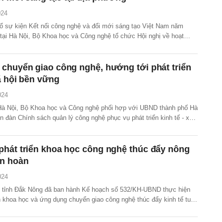
024
ổ sự kiện Kết nối công nghệ và đổi mới sáng tạo Việt Nam năm
 tại Hà Nội, Bộ Khoa học và Công nghệ tổ chức Hội nghị về hoạt
 chuyển giao công nghệ và đổi mới sáng tạo địa phương năm 2024.
chuyển giao công nghệ, hướng tới phát triển
xã hội bền vững
024
 Hà Nội, Bộ Khoa học và Công nghệ phối hợp với UBND thành phố Hà
n đàn Chính sách quản lý công nghệ phục vụ phát triển kinh tế - xã
phát triển khoa học công nghệ thúc đẩy nông
ần hoàn
024
 tỉnh Đắk Nông đã ban hành Kế hoạch số 532/KH-UBND thực hiện
n khoa học và ứng dụng chuyển giao công nghệ thúc đẩy kinh tế tuần
 nghiệp đến năm 2030 trên địa bàn.