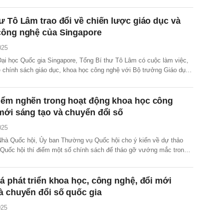
ư Tô Lâm trao đổi về chiến lược giáo dục và
công nghệ của Singapore
025
 Đại học Quốc gia Singapore, Tổng Bí thư Tô Lâm có cuộc làm việc,
ề chính sách giáo dục, khoa học công nghệ với Bộ trưởng Giáo dục
 và lãnh đạo các trường đại học hàng đầu của Singapore.
iểm nghẽn trong hoạt động khoa học công
mới sáng tạo và chuyển đổi số
025
 Nhà Quốc hội, Ủy ban Thường vụ Quốc hội cho ý kiến về dự thảo
 Quốc hội thí điểm một số chính sách để tháo gỡ vướng mắc trong
học, công nghệ, đổi mới sáng tạo và chuyển đổi số quốc gia.
á phát triển khoa học, công nghệ, đổi mới
à chuyển đổi số quốc gia
025