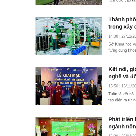
tích cực vào tă
triển khoa học,
nông thôn đến 
Thành phố
trong xây 
14:38 | 27/12/2
Sở Khoa học và
“Ứng dụng khoa
phục vụ phát tr
Kết nối, g
nghệ và đổ
15:50 | 16/11/2
Tuần lễ kết nố
tạo diễn ra từ n
Phát triển
ngành nôn