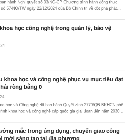
ban hành Nghị quyết số 03/NQ-CP Chương trình hành động thực
t số 57-NQ/TW ngày 22/12/2024 của Bộ Chính trị về đột phá phát
 công nghệ, đổi mới sáng tạo và chuyển đổi số quốc gia.
khoa học công nghệ trong quản lý, bảo vệ
024
u khoa học và công nghệ phục vụ mục tiêu đạt
hải ròng bằng 0
024
hoa học và Công nghệ đã ban hành Quyết định 2779/QĐ-BKHCN phê
rình khoa học và công nghệ cấp quốc gia giai đoạn đến năm 2030
oa học và công nghệ phục vụ mục tiêu đạt mức phát thải ròng bằng
ướng mắc trong ứng dụng, chuyển giao công
i mới sáng tạo tại địa phương