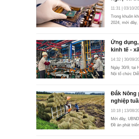
11:31 | 03/10/2
Trong khuôn kh
2024, mới đây,
động ứng dụng,
Ứng dụng, 
kinh tế - 
14:32 | 30/09/2
Ngày 30/9, tại
Nội tổ chức Diễ
hội.
Đắk Nông 
nghiệp tu
10:18 | 13/08/2
Mới đây, UBND
Đề án phát triể
hoàn trong nông