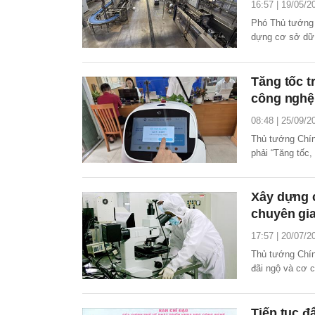
16:57 | 19/05/2
Phó Thủ tướng 
dựng cơ sở dữ l
lược.
Tăng tốc t
công nghệ,
08:48 | 25/09/2
Thủ tướng Chí
phải “Tăng tốc,
thông tin an to
phát triển khoa
Xây dựng c
chuyên gi
17:57 | 20/07/2
Thủ tướng Chính
đãi ngộ và cơ c
nghệ, đổi mới s
sách đãi ngộ đặ
Tiếp tục đ