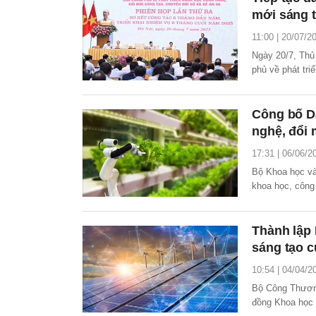
mới sáng t
11:00 | 20/07/2
Ngày 20/7, Thủ
phủ về phát tri
chủ trì phiên h
tháng cuối năm
Công bố D
nghệ, đổi 
17:31 | 06/06/2
Bộ Khoa học và
khoa học, công
Thành lập
sáng tạo 
10:54 | 04/04/2
Bộ Công Thương
đồng Khoa học 