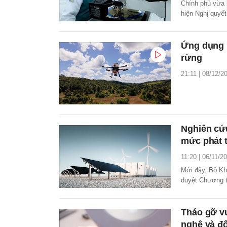
Chính phủ vừa 
hiện Nghị quyế
triển khoa học,
Ứng dụng 
rừng
21:11 | 08/12/2
Nghiên cứ
mức phát t
11:20 | 06/11/2
Mới đây, Bộ K
duyệt Chương t
"Nghiên cứu kh
0 tại Việt Nam”.
Tháo gỡ v
nghệ và đổ