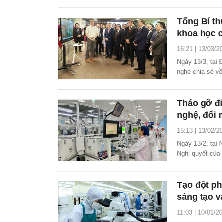
Tổng Bí th
khoa học 
16:21 | 13/03/2
Ngày 13/3, tại
nghe chia sẻ v
Chan Chun Sing
Tháo gỡ đ
nghệ, đổi 
15:13 | 13/02/2
Ngày 13/2, tại
Nghị quyết của
hoạt động khoa 
Tạo đột ph
sáng tạo v
11:03 | 10/01/2