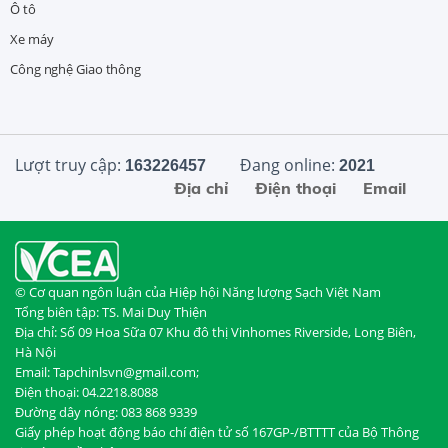
Ô tô
Xe máy
Công nghệ Giao thông
Lượt truy cập:
Đang online:
163226457
2021
Địa chỉ
Điện thoại
Email
© Cơ quan ngôn luận của Hiệp hội Năng lượng Sạch Việt Nam
Tổng biên tập: TS. Mai Duy Thiện
Địa chỉ: Số 09 Hoa Sữa 07 Khu đô thị Vinhomes Riverside, Long Biên,
Hà Nội
Email: Tapchinlsvn@gmail.com;
Điện thoại: 04.2218.8088
Đường dây nóng: 083 868 9339
Giấy phép hoạt động báo chí điện tử số 167GP-/BTTTT của Bộ Thông