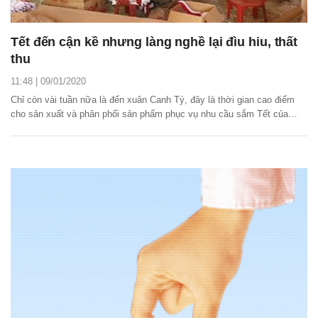
Tết đến cận kề nhưng làng nghề lại đìu hiu, thất
thu
11:48 | 09/01/2020
Chỉ còn vài tuần nữa là đến xuân Canh Tý, đây là thời gian cao điểm
cho sản xuất và phân phối sản phẩm phục vụ nhu cầu sắm Tết của
người tiêu dùng. Tuy nhiên, người dân tại nhiều làng nghề ở Nghệ An
lại đang gặp khó khăn khi nguồn nguyên liệu khan hiếm, giá cả tăng cao
khiến lợi nhuận bị thu hẹp,...