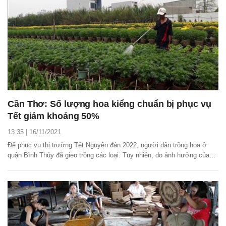
Cần Thơ: Số lượng hoa kiểng chuẩn bị phục vụ
Tết giảm khoảng 50%
13:35 | 16/11/2021
Ðể phục vụ thị trường Tết Nguyên đán 2022, người dân trồng hoa ở
quận Bình Thủy đã gieo trồng các loại. Tuy nhiên, do ảnh hưởng của
dịch covid-19, số lượng hoa đã giảm 50% so với cùng kỳ năm ngoái.