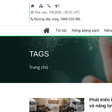
|
Thứ sáu, 7/8/2026
00:51 UTC
Đường dây nóng: 0969.019.086
Tin tức
Năng lượng sạch
Năng
TAGS
Trang chủ
Phát triển
và năng lự