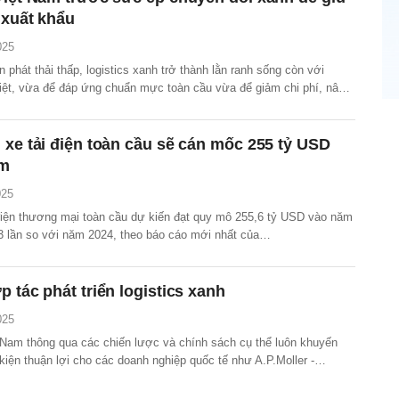
 xuất khẩu
025
 phát thải thấp, logistics xanh trở thành lằn ranh sống còn với
iệt, vừa để đáp ứng chuẩn mực toàn cầu vừa để giảm chi phí, nâng
 và mở rộng cơ hội xuất khẩu bền vững.
 xe tải điện toàn cầu sẽ cán mốc 255 tỷ USD
ăm
025
điện thương mại toàn cầu dự kiến đạt quy mô 255,6 tỷ USD vào năm
3 lần so với năm 2024, theo báo cáo mới nhất của
rkets.
p tác phát triển logistics xanh
025
 Nam thông qua các chiến lược và chính sách cụ thể luôn khuyến
 kiện thuận lợi cho các doanh nghiệp quốc tế như A.P.Moller -
ào các dự án tiên tiến, đặc biệt là những sáng kiến góp phần giảm
 cao hiệu quả năng lượng và bảo vệ môi trường.