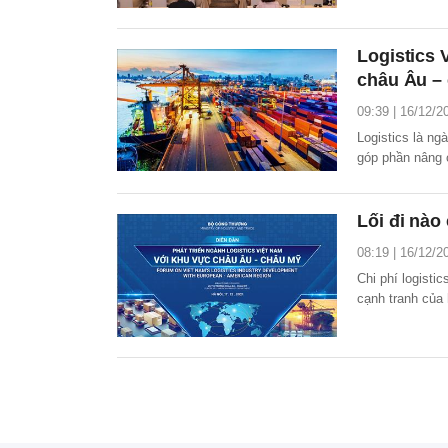
và trực tiếp.
Logistics 
châu Âu –
09:39 | 16/12/2
Logistics là ngà
góp phần nâng 
đem lại giá trị
thời gian tới đ
Lối đi nào
08:19 | 16/12/2
Chi phí logisti
cạnh tranh của 
qua dưới tác độ
đường vận chuy