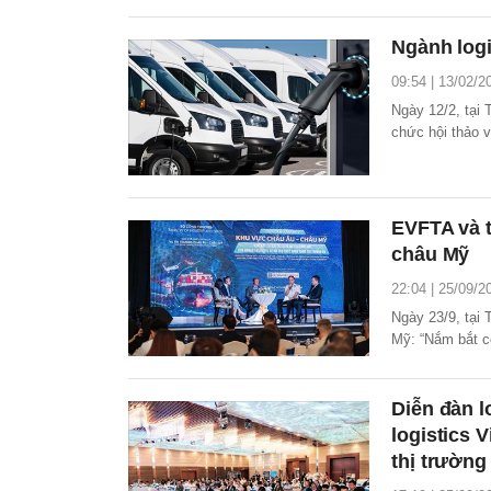
Ngành logi
09:54 | 13/02/2
Ngày 12/2, tại 
chức hội thảo v
EVFTA và t
châu Mỹ
22:04 | 25/09/2
Ngày 23/9, tại
Mỹ: “Nắm bắt cơ
khẩu sang thị t
cơ quan quản lý
Diễn đàn l
logistics 
thị trường