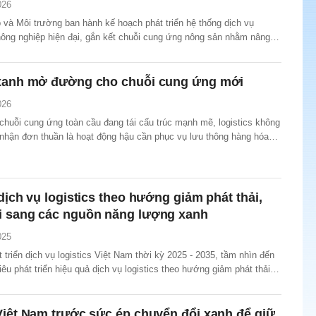
026
 và Môi trường ban hành kế hoạch phát triển hệ thống dịch vụ
 nông nghiệp hiện đại, gắn kết chuỗi cung ứng nông sản nhằm nâng
 năng lực cạnh tranh của nông sản Việt Nam tại thị trường trong
ế.
 xanh mở đường cho chuỗi cung ứng mới
026
chuỗi cung ứng toàn cầu đang tái cấu trúc mạnh mẽ, logistics không
nhận đơn thuần là hoạt động hậu cần phục vụ lưu thông hàng hóa
ớc trở thành một “hạ tầng chiến lược” của nền kinh tế, giữ vai trò
t, thương mại, xuất nhập khẩu và nâng cao...
 dịch vụ logistics theo hướng giảm phát thải,
i sang các nguồn năng lượng xanh
025
 triển dịch vụ logistics Việt Nam thời kỳ 2025 - 2035, tầm nhìn đến
êu phát triển hiệu quả dịch vụ logistics theo hướng giảm phát thải,
g các nguồn năng lượng xanh.
Việt Nam trước sức ép chuyển đổi xanh để giữ