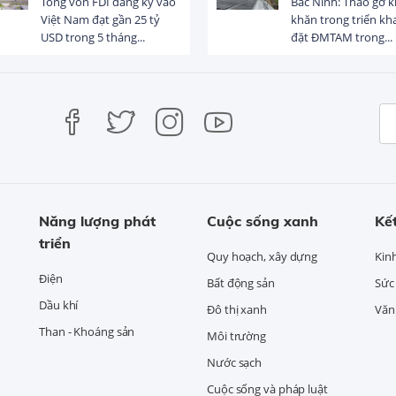
Tổng vốn FDI đăng ký vào
Bắc Ninh: Tháo gỡ 
Việt Nam đạt gần 25 tỷ
khăn trong triển kha
USD trong 5 tháng...
đặt ĐMTAM trong...
Năng lượng phát
Cuộc sống xanh
Kết
triển
Quy hoạch, xây dựng
Kin
Điện
Bất động sản
Sức
Dầu khí
Đô thị xanh
Văn 
Than - Khoáng sản
Môi trường
Nước sạch
Cuộc sống và pháp luật