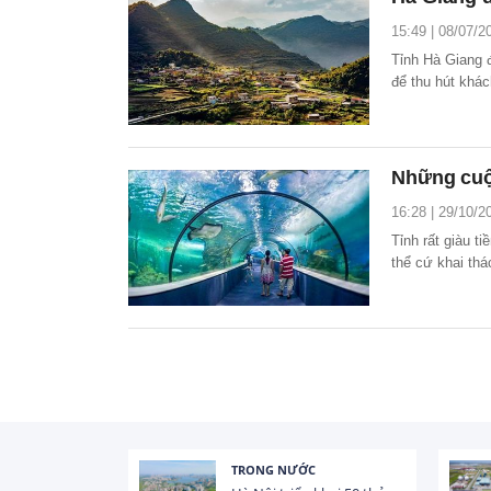
15:49 | 08/07/2
Tỉnh Hà Giang 
để thu hút khác
Những cuộc
16:28 | 29/10/2
Tỉnh rất giàu 
thể cứ khai thá
Những câu hỏi n
TRONG NƯỚC