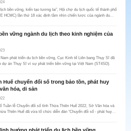
024
lịch bền vững, kiến tạo tương lai”, Hội chợ du lịch quốc tế thành phố
TE HCMC) lần thứ 18 xác định tầm nhìn chiến lược của ngành du
ói chung và du lịch thành phố Hồ Chí Minh nói riêng về phát triển du
 bền vững ngành du lịch theo kinh nghiệm của
023
Nam phát triển du lịch bền vững, Cục Kinh tế Liên bang Thụy Sĩ đã
ện dự án Thụy Sĩ vì sự phát triển bền vững tại Việt Nam (ST4SD).
 Huế chuyển đổi số trong bảo tồn, phát huy
văn hóa, di sản
022
ổ Tuần lễ Chuyển đổi số tỉnh Thừa Thiên Huế 2022, Sở Văn hóa và
Thừa Thiên Huế đã vừa tổ chức diễn đàn “Chuyển đổi số - phát huy
a, di sản, tạo đà phát triển kinh tế số”.
ịnh hướng phát triển du lịch bền vững