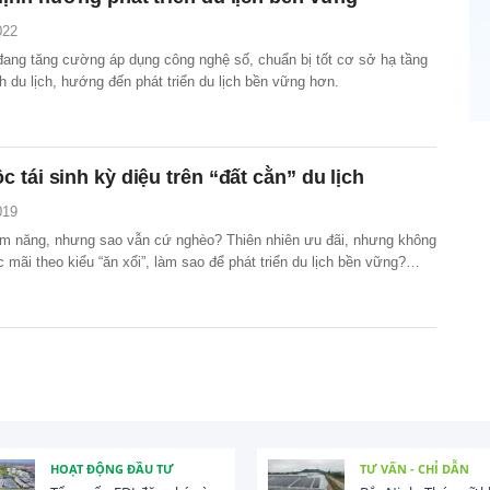
022
đang tăng cường áp dụng công nghệ số, chuẩn bị tốt cơ sở hạ tầng
h du lịch, hướng đến phát triển du lịch bền vững hơn.
 tái sinh kỳ diệu trên “đất cằn” du lịch
019
tiềm năng, nhưng sao vẫn cứ nghèo? Thiên nhiên ưu đãi, nhưng không
c mãi theo kiểu “ăn xổi”, làm sao để phát triển du lịch bền vững?
ày đã được nhiều địa phương tìm ra lời giải đáp.
HOẠT ĐỘNG ĐẦU TƯ
TƯ VẤN - CHỈ DẪN