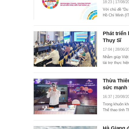
18:23 | 17/08/2
Với chủ đề “Du 
Hồ Chí Minh (I
lịch Việt Nam n
lịch bền vững.
Phát triển
Thụy Sĩ
17:04 | 28/06/2
Nhằm giúp Việt 
tài trợ thực hi
Thừa Thiên
sức mạnh 
16:37 | 20/08/2
Trong khuôn kh
Thể thao tỉnh 
sức mạnh văn hó
Hà Giang đ