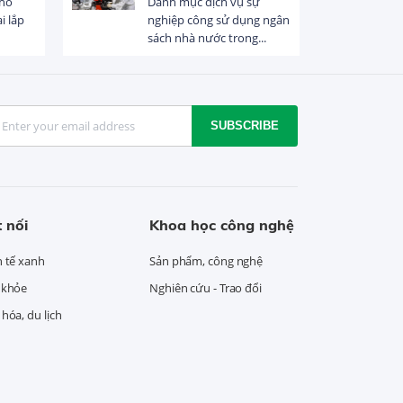
khó
Danh mục dịch vụ sự
i lắp
nghiệp công sử dụng ngân
sách nhà nước trong...
SUBSCRIBE
 nối
Khoa học công nghệ
h tế xanh
Sản phẩm, công nghệ
 khỏe
Nghiên cứu - Trao đổi
hóa, du lịch