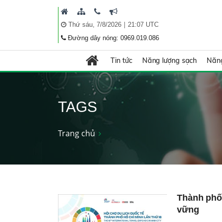
|
Thứ sáu, 7/8/2026
21:07 UTC
Đường dây nóng: 0969.019.086
Tin tức
Năng lượng sạch
Năng
TAGS
Trang chủ
Thành phố 
vững