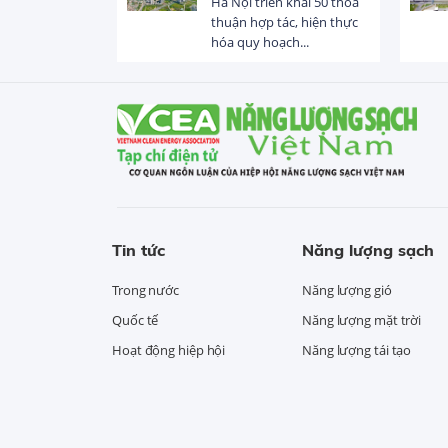
 trị dòng chảy
Hà Nội triển khai 50 thỏa
hạ lưu 831 đập,
thuận hợp tác, hiện thực
hóa quy hoạch...
Tin tức
Năng lượng sạch
Trong nước
Năng lượng gió
Quốc tế
Năng lượng mặt trời
Hoạt động hiệp hội
Năng lượng tái tạo