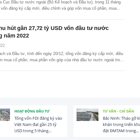
ủa Cục Đầu tư nước ngoài (Bộ Kế hoạch và Đầu tư), trong 11 tháng
 vốn đăng ký cấp mới, điều chỉnh và góp vốn mua cổ phần, mua
ủa nhà đầu tư nước ngoài (FDI) đạt gần 28,85 tỷ USD, tăng 14,8%
hu hút gần 27,72 tỷ USD vốn đầu tư nước
ng năm 2022
022
ch và Đầu tư, tính đến ngày 20/12, tổng vốn đăng ký cấp mới, điều
ốn mua cổ phần, mua phần vốn góp của nhà đầu tư nước ngoài trong
ần 27,72 tỷ USD.
HOẠT ĐỘNG ĐẦU TƯ
TƯ VẤN - CHỈ DẪN
Tổng vốn FDI đăng ký vào
Bắc Ninh: Tháo gỡ 
Việt Nam đạt gần 25 tỷ
khăn trong triển kha
USD trong 5 tháng...
đặt ĐMTAM trong...