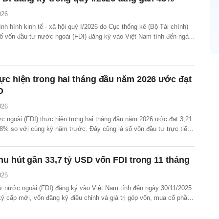
026
nh hình kinh tế - xã hội quý I/2026 do Cục thống kê (Bộ Tài chính)
số vốn đầu tư nước ngoài (FDI) đăng ký vào Việt Nam tính đến ngày
15,2 tỷ USD, tăng 42,9% so với cùng kỳ năm trước.
ực hiện trong hai tháng đầu năm 2026 ước đạt
D
026
c ngoài (FDI) thực hiện trong hai tháng đầu năm 2026 ước đạt 3,21
,8% so với cùng kỳ năm trước. Đây cũng là số vốn đầu tư trực tiếp
c hiện cao nhất của hai tháng đầu năm trong 5 năm qua.
hu hút gần 33,7 tỷ USD vốn FDI trong 11 tháng
025
ư nước ngoài (FDI) đăng ký vào Việt Nam tính đến ngày 30/11/2025
ý cấp mới, vốn đăng ký điều chỉnh và giá trị góp vốn, mua cổ phần
 nước ngoài đạt 33,69 tỷ USD, tăng 7,4% so với cùng kỳ năm