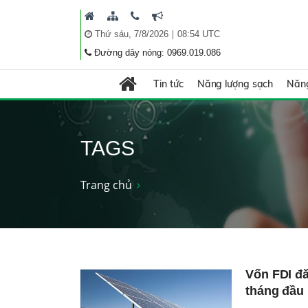
|
Thứ sáu, 7/8/2026
08:54 UTC
Đường dây nóng: 0969.019.086
Tin tức
Năng lượng sạch
Năng
TAGS
Trang chủ
Vốn FDI đă
tháng đầu