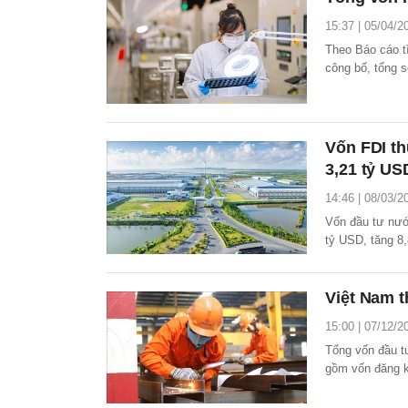
15:37 | 05/04/2
Theo Báo cáo tì
công bố, tổng 
31/3/2026 đạt 
Vốn FDI th
3,21 tỷ US
14:46 | 08/03/2
Vốn đầu tư nướ
tỷ USD, tăng 8
nước ngoài thự
Việt Nam t
15:00 | 07/12/2
Tổng vốn đầu t
gồm vốn đăng k
của nhà đầu tư
trước.