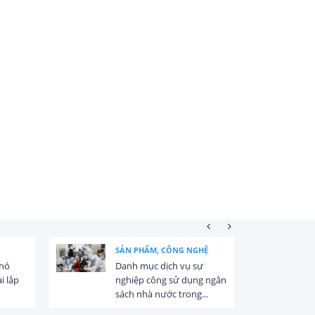
SẢN PHẨM, CÔNG NGHỆ
khó
Danh mục dịch vụ sự
i lắp
nghiệp công sử dụng ngân
sách nhà nước trong...