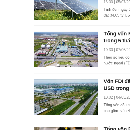
16:00 | 05/07/2
Tính đến ngày 
đạt 34,65 tỷ U
Tổng vốn F
trong 5 t
10:30 | 07/06/2
Theo số liệu do
nước ngoài (FD
tăng 34,9% so 
Vốn FDI đă
USD trong
10:02 | 04/05/2
Tổng vốn đầu t
bao gồm: vốn đă
phần của nhà đ
trước.
Tổng vốn F