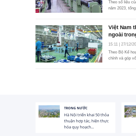
Theo số liệu c
năm 2023, tổng
phần vốn góp c
so với cùng kỳ.
Việt Nam t
ngoài tro
15:11 | 27/12/2
Theo Bộ Kế hoạ
chỉnh và góp v
năm 2022 đạt g
TRONG NƯỚC
 trị dòng chảy
Hà Nội triển khai 50 thỏa
hạ lưu 831 đập,
thuận hợp tác, hiện thực
hóa quy hoạch...