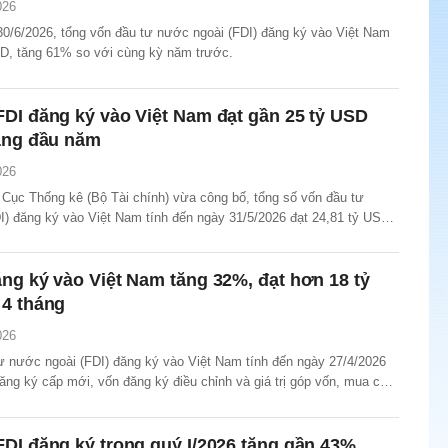
026
30/6/2026, tổng vốn đầu tư nước ngoài (FDI) đăng ký vào Việt Nam
SD, tăng 61% so với cùng kỳ năm trước.
DI đăng ký vào Việt Nam đạt gần 25 tỷ USD
háng đầu năm
026
 Cục Thống kê (Bộ Tài chính) vừa công bố, tổng số vốn đầu tư
I) đăng ký vào Việt Nam tính đến ngày 31/5/2026 đạt 24,81 tỷ USD,
với cùng kỳ năm trước.
ng ký vào Việt Nam tăng 32%, đạt hơn 18 tỷ
 4 tháng
026
ư nước ngoài (FDI) đăng ký vào Việt Nam tính đến ngày 27/4/2026
ng ký cấp mới, vốn đăng ký điều chỉnh và giá trị góp vốn, mua cổ
ầu tư nước ngoài đạt 18,24 tỷ USD, tăng 32% so với cùng kỳ năm
DI đăng ký trong quý I/2026 tăng gần 43%