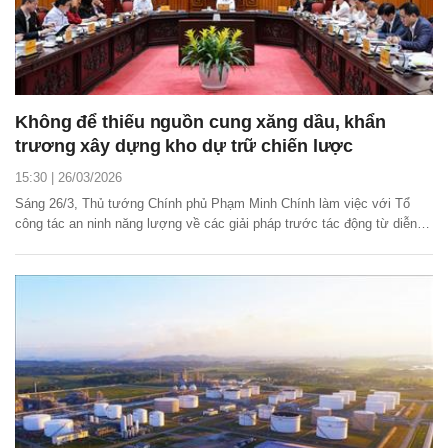
Không để thiếu nguồn cung xăng dầu, khẩn
trương xây dựng kho dự trữ chiến lược
15:30 | 26/03/2026
Sáng 26/3, Thủ tướng Chính phủ Phạm Minh Chính làm việc với Tổ
công tác an ninh năng lượng về các giải pháp trước tác động từ diễn
biến phức tạp của cuộc xung đột quân sự tại Trung Đông. Thủ tướng
tiếp tục chỉ đạo các giải pháp không để thiếu nguồn cung xăng dầu và
sớm nâng cao năng lực tự chủ năng...