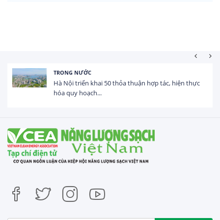
HOẠT ĐỘNG ĐẦU TƯ
Tổng vốn FDI đăng ký vào Việt Nam đạt gần 25 tỷ
USD trong 5 tháng...