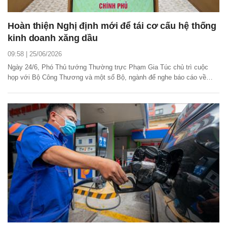
Hoàn thiện Nghị định mới để tái cơ cấu hệ thống
kinh doanh xăng dầu
09:58 | 25/06/2026
Ngày 24/6, Phó Thủ tướng Thường trực Phạm Gia Túc chủ trì cuộc
họp với Bộ Công Thương và một số Bộ, ngành để nghe báo cáo về
việc hoàn thiện dự thảo Nghị định thay thế Nghị định số 83/2014/NĐ-CP
và các nghị định sửa đổi, bổ sung về kinh doanh xăng dầu.