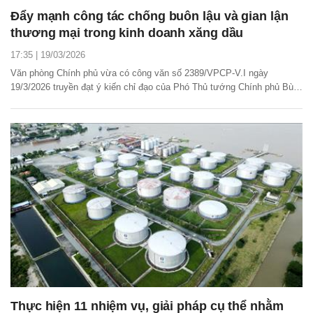
Đẩy mạnh công tác chống buôn lậu và gian lận
thương mại trong kinh doanh xăng dầu
17:35 | 19/03/2026
Văn phòng Chính phủ vừa có công văn số 2389/VPCP-V.I ngày
19/3/2026 truyền đạt ý kiến chỉ đạo của Phó Thủ tướng Chính phủ Bùi
Thanh Sơn, Trưởng Ban Chỉ đạo quốc gia chống buôn lậu, gian lận
thương mại và hàng giả về công tác chống buôn lậu, gian lận thương
mại trong kinh doanh xăng dầu.
Thực hiện 11 nhiệm vụ, giải pháp cụ thể nhằm