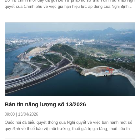
Bộ Tài chính mới đây đã gửi Bộ Tư pháp hồ sơ thẩm định dự thảo Nghị
quyết của Chính phủ về việc gia hạn hiệu lực áp dụng của Nghị định
72/2026/NĐ-CP ngày 9/3/2026 của Chính phủ sửa đổi mức thuế suất
thuế nhập khẩu ưu đãi (MFN) đối với một số mặt hàng xăng, dầu,
nguyên liệu sản xuất xăng, dầu.
Bản tin năng lượng số 13/2026
09:00 | 13/04/2026
Quốc hội đã biểu quyết thông qua Nghị quyết về việc ban hành một số
quy định về thuế bảo vệ môi trường, thuế giá trị gia tăng, thuế tiêu thụ
đặc biệt đối với xăng, dầu và nhiên liệu bay.