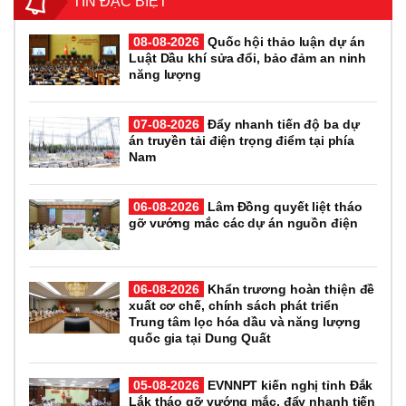
TIN ĐẶC BIỆT
08-08-2026
Quốc hội thảo luận dự án
Luật Dầu khí sửa đổi, bảo đảm an ninh
năng lượng
07-08-2026
Đẩy nhanh tiến độ ba dự
án truyền tải điện trọng điểm tại phía
Nam
06-08-2026
Lâm Đồng quyết liệt tháo
gỡ vướng mắc các dự án nguồn điện
06-08-2026
Khẩn trương hoàn thiện đề
xuất cơ chế, chính sách phát triển
Trung tâm lọc hóa dầu và năng lượng
quốc gia tại Dung Quất
05-08-2026
EVNNPT kiến nghị tỉnh Đắk
Lắk tháo gỡ vướng mắc, đẩy nhanh tiến