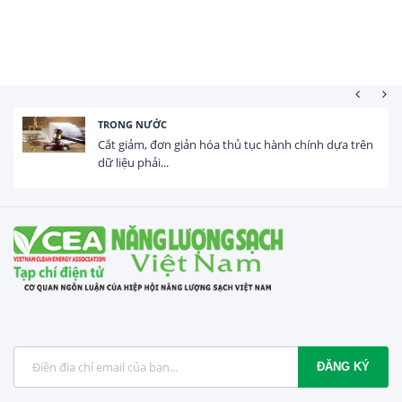
HOẠT ĐỘNG ĐẦU TƯ
Tổng vốn FDI đăng ký vào Việt Nam đạt gần 25 tỷ
USD trong 5 tháng...
ĐĂNG KÝ