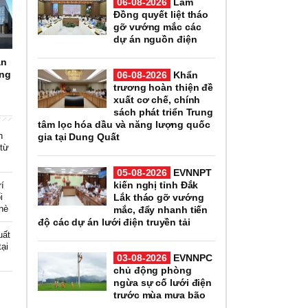
06-08-2026
Lâm
Đồng quyết liệt tháo
gỡ vướng mắc các
dự án nguồn điện
ản
ông
06-08-2026
Khẩn
trương hoàn thiện đề
xuất cơ chế, chính
sách phát triển Trung
tâm lọc hóa dầu và năng lượng quốc
n
gia tại Dung Quất
 từ
05-08-2026
EVNNPT
kiến nghị tỉnh Đắk
rí
i
Lắk tháo gỡ vướng
 hè
mắc, đẩy nhanh tiến
độ các dự án lưới điện truyền tải
uất
tại
03-08-2026
EVNNPC
chủ động phòng
ngừa sự cố lưới điện
trước mùa mưa bão