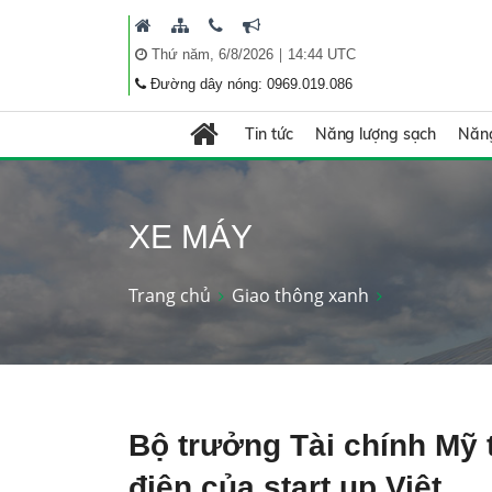
|
Thứ năm, 6/8/2026
14:44 UTC
Đường dây nóng: 0969.019.086
Tin tức
Năng lượng sạch
Năng
XE MÁY
Trang chủ
Giao thông xanh
Bộ trưởng Tài chính Mỹ
điện của start up Việt