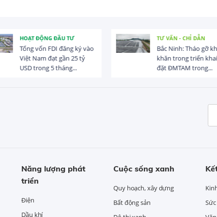
TƯ VẤN - CHỈ DẪN
SẢN PHẨM, CÔNG NG
Bắc Ninh: Tháo gỡ khó
Danh mục dịch vụ s
khăn trong triển khai lắp
nghiệp công sử dụn
đặt ĐMTAM trong...
sách nhà nước trong
Năng lượng phát
Cuộc sống xanh
Kết
triển
Quy hoạch, xây dựng
Kin
Điện
Bất động sản
Sức
Dầu khí
Đô thị xanh
Văn 