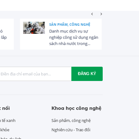
HỆ
NĂNG LƯỢNG GIÓ
ự
Quy định mới về điều kiện
g ngân
khảo sát, đầu tư dự án
...
điện gió ngoài...
ĐĂNG KÝ
 nối
Khoa học công nghệ
h tế xanh
Sản phẩm, công nghệ
 khỏe
Nghiên cứu - Trao đổi
hóa, du lịch