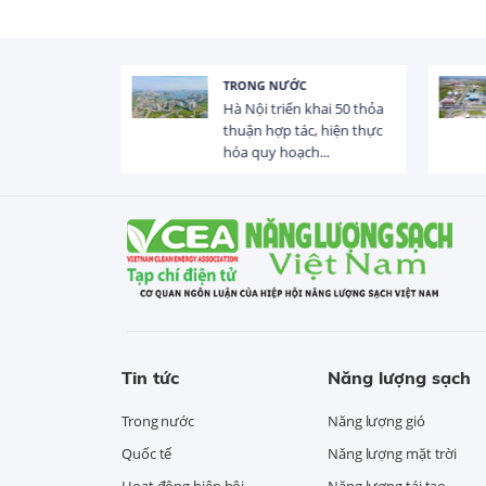
C
HOẠT ĐỘNG ĐẦU TƯ
 khai 50 thỏa
Tổng vốn FDI đăng ký vào
ác, hiện thực
Việt Nam đạt gần 25 tỷ
ch...
USD trong 5 tháng...
Tin tức
Năng lượng sạch
Trong nước
Năng lượng gió
Quốc tế
Năng lượng mặt trời
Hoạt động hiệp hội
Năng lượng tái tạo