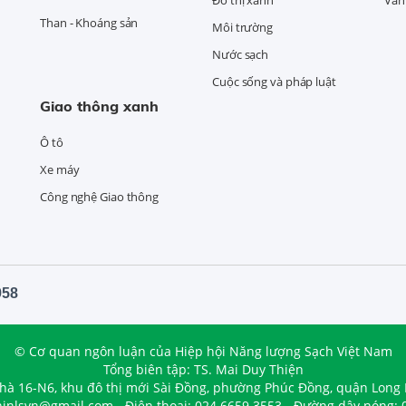
Than - Khoáng sản
Môi trường
Nước sạch
Cuộc sống và pháp luật
Giao thông xanh
Ô tô
Xe máy
Công nghệ Giao thông
958
© Cơ quan ngôn luận của Hiệp hội Năng lượng Sạch Việt Nam
Tổng biên tập: TS. Mai Duy Thiện
nhà 16-N6, khu đô thị mới Sài Đồng, phường Phúc Đồng, quận Long 
hinlsvn@gmail.com - Điện thoại: 024.6659.3553 - Đường dây nóng: 