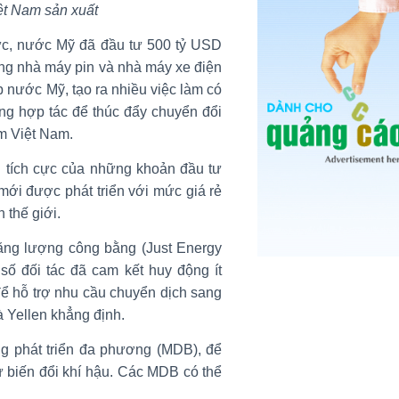
ệt Nam sản xuất
ức, nước Mỹ đã đầu tư 500 tỷ USD
ng nhà máy pin và nhà máy xe điện
 nước Mỹ, tạo ra nhiều việc làm có
ũng hợp tác để thúc đẩy chuyển đổi
m Việt Nam.
g tích cực của những khoản đầu tư
mới được phát triển với mức giá rẻ
 thế giới.
ăng lượng công bằng (Just Energy
 số đối tác đã cam kết huy động ít
để hỗ trợ nhu cầu chuyển dịch sang
à Yellen khẳng định.
ng phát triển đa phương (MDB), để
ư biến đổi khí hậu. Các MDB có thể