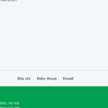
Địa chỉ
Điện thoại
Email
Biên, Hà Nội.
0969.019.086