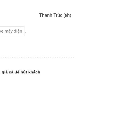
Thanh Trúc (t/h)
xe máy điện
,
u giá cả để hút khách