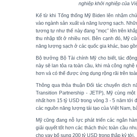
nghiệp khởi nghiệp của Vi
Kể từ khi Tổng thống Mỹ Biden lên nhậm ch
vào ngành sản xuất và năng lượng sạch. Nhữ
tương tự như thế này đang "mọc" lên trên khắp
thu nhập tốt ở nhiều nơi. Bên cạnh đó, Mỹ c
năng lượng sạch ở các quốc gia khác, bao gồ
Bộ trưởng Bộ Tài chính Mỹ cho biết, tác độn
này sẽ lan tỏa ra toàn cầu, khi mà công nghệ 
hơn và có thể được ứng dụng rộng rãi trên toàn
Thông qua thỏa thuận Đối tác chuyển dịch n
Transition Partnership - JETP), Mỹ cùng một
nhất hơn 15 tỷ USD trong vòng 3 - 5 năm tới 
các nguồn năng lượng tái tạo của Việt Nam, b
Mỹ cũng đang nỗ lực phát triển các ngân hà
giải quyết tốt hơn các thách thức toàn cầu nh
cho vay bổ sung 200 tỷ USD trong thập kỷ tới.