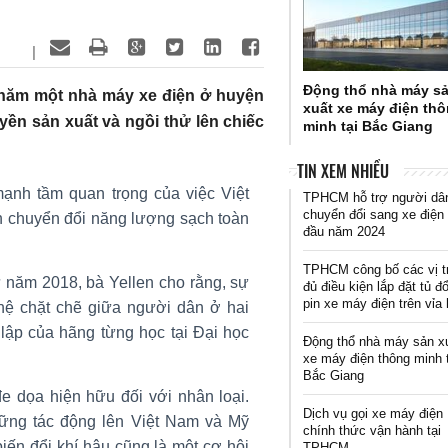
|
Động thổ nhà máy s
thăm một nhà máy xe điện ở huyện
xuất xe máy điện th
ền sản xuất và ngồi thử lên chiếc
minh tại Bắc Giang
TIN XEM NHIỀU
nh tầm quan trọng của việc Việt
TPHCM hỗ trợ người dâ
chuyển đổi sang xe điện
h chuyển đổi năng lượng sạch toàn
đầu năm 2024
TPHCM công bố các vị t
ừ năm 2018, bà Yellen cho rằng, sự
đủ điều kiện lắp đặt tủ đổ
pin xe máy điện trên vỉa
hệ chặt chẽ giữa người dân ở hai
 lập của hãng từng học tại Đại học
Động thổ nhà máy sản x
xe máy điện thông minh 
Bắc Giang
đe dọa hiện hữu đối với nhân loại.
Dịch vụ gọi xe máy điện
ững tác động lên Việt Nam và Mỹ
chính thức vận hành tại
biến đổi khí hậu cũng là một cơ hội
TPHCM