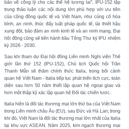
bảo vệ công lý cho các thế hệ tương lai”, IPU-152 tập
trung thảo luận các nội dung lớn phù hợp với ưu tiên
của cộng đồng quốc tế và Việt Nam, như củng cố hòa
bình, an ninh, thúc đẩy luật pháp quốc tế, tái thiết hậu
xung đột, bảo đảm an ninh kinh tế và an ninh mạng. Đại
hội đồng cũng sẽ tiến hành bầu Tổng Thư ký IPU nhiệm
kỳ 2026 - 2030.
Sau khi tham dự Đại hội đồng Liên minh Nghị viện Thế
giới lần thứ 152 (IPU-152), Chủ tịch Quốc hội Trần
Thanh Mẫn sẽ thăm chính thức Italia, trong bối cảnh
quan hệ Việt Nam - Italia tiếp tục phát triển tích cực, toàn
diện sau hơn 50 năm thiết lập quan hệ ngoại giao và
hơn một thập kỷ xác lập quan hệ Đối tác chiến lược.
Italia hiện là đối tác thương mại lớn thứ ba của Việt Nam
trong Liên minh châu Âu (EU), sau Đức và Hà Lan; trong
khi đó, Việt Nam là đối tác thương mại lớn nhất của Italia
tại khu vực ASEAN. Năm 2025, kim ngạch thương mại