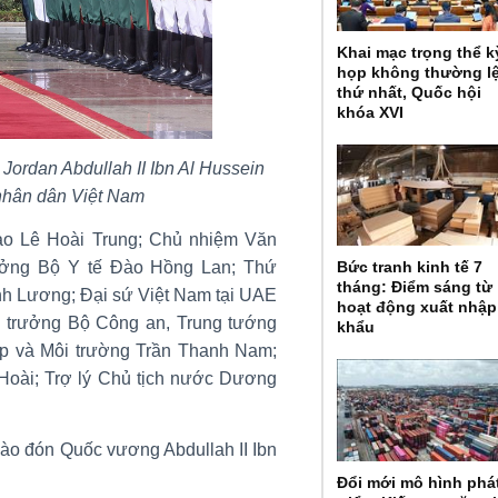
Khai mạc trọng thể k
họp không thường l
thứ nhất, Quốc hội
khóa XVI
ordan Abdullah II Ibn Al Hussein
nhân dân Việt Nam
ao Lê Hoài Trung; Chủ nhiệm Văn
ưởng Bộ Y tế Đào Hồng Lan; Thứ
Bức tranh kinh tế 7
tháng: Điểm sáng từ
h Lương; Đại sứ Việt Nam tại UAE
hoạt động xuất nhập
 trưởng Bộ Công an, Trung tướng
khẩu
p và Môi trường Trần Thanh Nam;
oài; Trợ lý Chủ tịch nước Dương
hào đón Quốc vương Abdullah II Ibn
Đổi mới mô hình phá