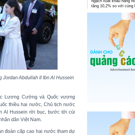
ngạch xuất khẩu hàng h
tăng 10,2% so với cùng 
 Jordan Abdullah II Ibn Al Hussein
ước Lương Cường và Quốc vương
uốc thiều hai nước, Chủ tịch nước
Al Hussein rời bục, bước tới cúi
nhân dân Việt Nam.
phần đoàn cấp cao hai nước tham dự