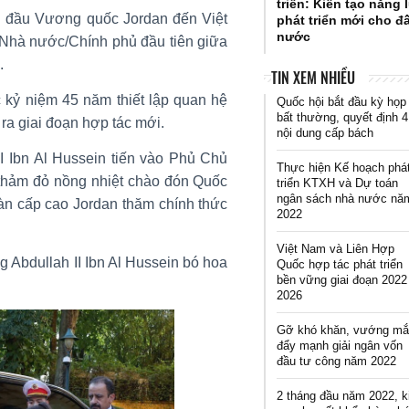
triển: Kiến tạo năng 
g đầu Vương quốc Jordan đến Việt
phát triển mới cho đ
nước
 Nhà nước/Chính phủ đầu tiên giữa
.
TIN XEM NHIỀU
 kỷ niệm 45 năm thiết lập quan hệ
Quốc hội bắt đầu kỳ họp
bất thường, quyết định 4
 ra giai đoạn hợp tác mới.
nội dung cấp bách
 Ibn Al Hussein tiến vào Phủ Chủ
Thực hiện Kế hoạch phá
 thảm đỏ nồng nhiệt chào đón Quốc
triển KTXH và Dự toán
ngân sách nhà nước nă
àn cấp cao Jordan thăm chính thức
2022
Việt Nam và Liên Hợp
g Abdullah II Ibn Al Hussein bó hoa
Quốc hợp tác phát triển
bền vững giai đoạn 2022
2026
Gỡ khó khăn, vướng mắ
đẩy mạnh giải ngân vốn
đầu tư công năm 2022
2 tháng đầu năm 2022, 