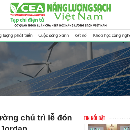
 lượng phát triển
Cuộc sống xanh
Kết nối
Khoa học công ngh
ờng chủ trì lễ đón
TIN NỔI BẬT
 Jordan