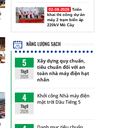
02-08-2026
Triển
ỳ
khai thi công dự án
ệ
máy 2 trạm biến áp
220kV Mỏ Cày
NĂNG LƯỢNG SẠCH
5
Xây dựng quy chuẩn,
tiêu chuẩn đối với an
Thg8
toàn nhà máy điện hạt
2026
nhân
4
Khởi công Nhà máy điện
mặt trời Dầu Tiếng 5
Thg8
2026
t
Danh mục tiêu chuẩn