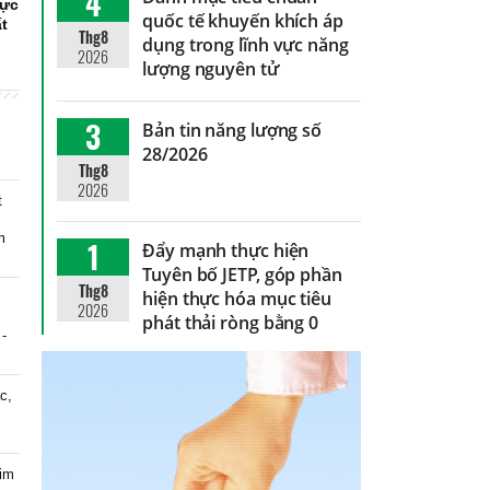
4
lực
quốc tế khuyến khích áp
ất
Thg8
dụng trong lĩnh vực năng
2026
lượng nguyên tử
3
Bản tin năng lượng số
28/2026
Thg8
2026
t
m
1
Đẩy mạnh thực hiện
Tuyên bố JETP, góp phần
Thg8
hiện thực hóa mục tiêu
2026
phát thải ròng bằng 0
 -
c,
kim