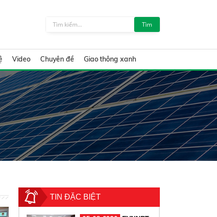
Tìm
ệ
Video
Chuyên đề
Giao thông xanh
TIN ĐẶC BIỆT