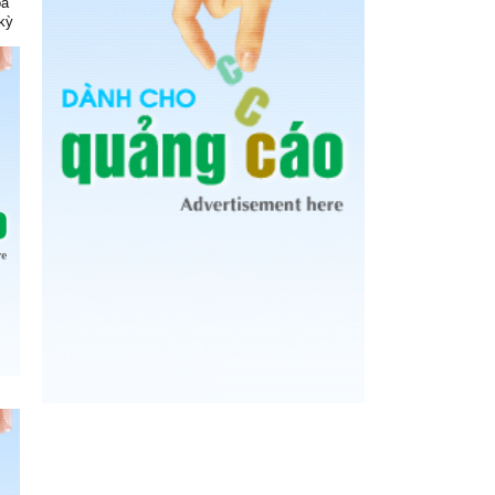
óa
kỳ