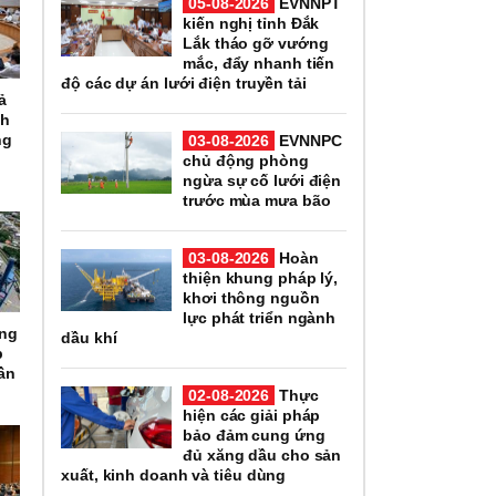
05-08-2026
EVNNPT
kiến nghị tỉnh Đắk
Lắk tháo gỡ vướng
mắc, đẩy nhanh tiến
độ các dự án lưới điện truyền tải
ả
nh
ng
03-08-2026
EVNNPC
chủ động phòng
ngừa sự cố lưới điện
trước mùa mưa bão
03-08-2026
Hoàn
thiện khung pháp lý,
khơi thông nguồn
lực phát triển ngành
ổng
dầu khí
p
ần
02-08-2026
Thực
hiện các giải pháp
bảo đảm cung ứng
đủ xăng dầu cho sản
xuất, kinh doanh và tiêu dùng