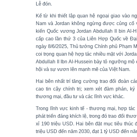
Lễ đón.
Kể từ khi thiết lập quan hệ ngoại giao vào n
Nam và Jordan không ngừng được củng cố và 
kiến Quốc vương Jordan Abdullah II bin Al-
cấp cao lần thứ 3 của Liên Hợp Quốc về Đạ
ngày 8/6/2025, Thủ tướng Chính phủ Phạm M
coi trọng quan hệ hợp tác nhiều mặt với Jord
Abdullah II Ibn Al-Hussein bày tỏ ngưỡng mộ cá
hội và sự vươn lên mạnh mẽ của Việt Nam.
Hai bên nhất trí tăng cường trao đổi đoàn c
cao tin cậy chính trị; xem xét đàm phán, ký
thương mại, đầu tư và các lĩnh vực khác.
Trong lĩnh vực kinh tế - thương mại, hợp t
phát triển đáng khích lệ, trong đó trao đổi th
xỉ 190 triệu USD. Hai bên đặt mục tiêu thúc
triệu USD đến năm 2030, đạt 1 tỷ USD đến nă