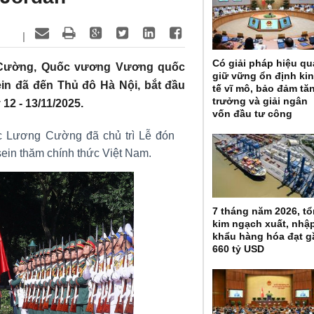
|
Có giải pháp hiệu qu
 Cường, Quốc vương Vương quốc
giữ vững ổn định ki
ein đã đến Thủ đô Hà Nội, bắt đầu
tế vĩ mô, bảo đảm tă
trưởng và giải ngân
12 - 13/11/2025.
vốn đầu tư công
ớc Lương Cường đã chủ trì Lễ đón
sein thăm chính thức Việt Nam.
7 tháng năm 2026, t
kim ngạch xuất, nhậ
khẩu hàng hóa đạt g
660 tỷ USD