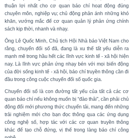
thuận lợi nhất cho cơ quan báo chí hoạt động đúng
chuyên môn, nghiệp vụ; chủ động phản ánh những khó
khăn, vướng mắc để cơ quan quản lý phản ứng chính
sách kịp thời, nhanh và nhạy.
Ông Lê Quốc Minh, Chủ tịch Hội Nhà báo Việt Nam cho
rằng, chuyển đổi số đã, đang là xu thế tất yếu diễn ra
mạnh mẽ trong hầu hết các lĩnh vực kinh tế - xã hội hiện
nay. Là lĩnh vực phản ứng nhạy bén với mọi biến động
của đời sống kinh tế - xã hội, báo chí truyền thông cần đi
đầu trong công cuộc chuyển đổi số quốc gia.
Chuyển đổi số là con đường tất yếu của tất cả các cơ
quan báo chí nếu không muốn bị “đào thải”, cần phải chủ
động đổi mới phương thức chuyển tải, mang đến những
trải nghiệm mới cho bạn đọc thông qua các ứng dụng
công nghệ số, hợp tác với các cơ quan truyền thông
khác để tạo chỗ đứng, vị thế trong làng báo chí công
nghệ.