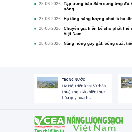
28-06-2026
Tập trung bảo đảm cung ứng đủ đ
nóng
27-06-2026
Hạ tầng năng lượng phải là hạ t
26-06-2026
Chuyên gia hiến kế cho phát triể
Việt Nam
25-06-2026
Nắng nóng gay gắt, công suất tiêu
TRONG NƯỚC
 trị dòng chảy
Hà Nội triển khai 50 thỏa
hạ lưu 831 đập,
thuận hợp tác, hiện thực
hóa quy hoạch...