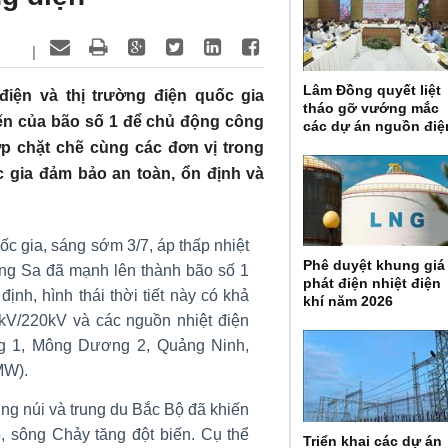
|
Lâm Đồng quyết liệt
ện và thị trường điện quốc gia
tháo gỡ vướng mắc
ến của bão số 1 để chủ động công
các dự án nguồn điệ
p chặt chẽ cùng các đơn vị trong
 gia đảm bảo an toàn, ổn định và
c gia, sáng sớm 3/7, áp thấp nhiệt
Phê duyệt khung giá
ng Sa đã mạnh lên thành bão số 1
phát điện nhiệt điện
nh, hình thái thời tiết này có khả
khí năm 2026
kV/220kV và các nguồn nhiệt điện
 1, Mông Dương 2, Quảng Ninh,
MW).
ùng núi và trung du Bắc Bộ đã khiến
, sông Chảy tăng đột biến. Cụ thể
Triển khai các dự án