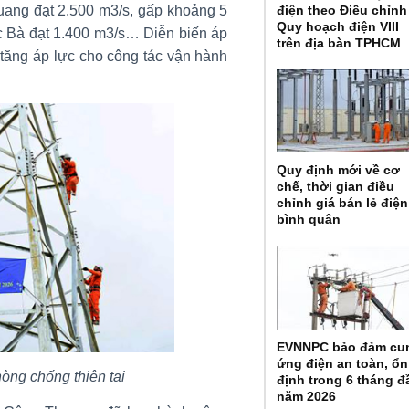
điện theo Điều chỉnh
uang đạt 2.500 m3/s, gấp khoảng 5
Quy hoạch điện VIII
ác Bà đạt 1.400 m3/s… Diễn biến áp
trên địa bàn TPHCM
a tăng áp lực cho công tác vận hành
Quy định mới về cơ
chế, thời gian điều
chỉnh giá bán lẻ điện
bình quân
EVNNPC bảo đảm cu
ứng điện an toàn, ổn
hòng chống thiên tai
định trong 6 tháng đ
năm 2026