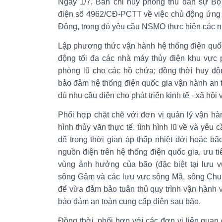
Ngày 1/7, Ban chỉ huy phòng thủ dân sự 
điện số 4962/CĐ-PCTT về việc chủ động ứng p
Đông, trong đó yêu cầu NSMO thực hiện các n
Lập phương thức vận hành hệ thống điện quốc
động tối đa các nhà máy thủy điện khu vực 
phòng lũ cho các hồ chứa; đồng thời huy độ
bảo đảm hệ thống điện quốc gia vận hành an to
đủ nhu cầu điện cho phát triển kinh tế - xã hội
Phối hợp chặt chẽ với đơn vị quản lý vận hà
hình thủy văn thực tế, tình hình lũ về và yêu
để trong thời gian áp thấp nhiệt đới hoặc b
nguồn điện trên hệ thống điện quốc gia, ưu ti
vùng ảnh hưởng của bão (đặc biệt tại lưu 
sông Gâm và các lưu vực sông Mã, sông Chu,
để vừa đảm bảo tuân thủ quy trình vận hành
bảo đảm an toàn cung cấp điện sau bão.
Đồng thời, phối hợp với các đơn vị liên quan