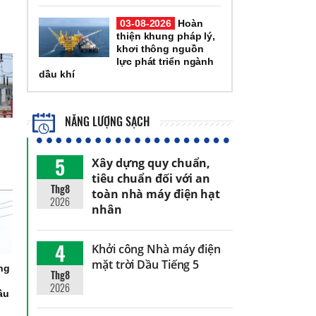
03-08-2026
Hoàn
thiện khung pháp lý,
khơi thông nguồn
lực phát triển ngành
dầu khí
NĂNG LƯỢNG SẠCH
5
Xây dựng quy chuẩn,
tiêu chuẩn đối với an
Thg8
toàn nhà máy điện hạt
2026
nhân
4
Khởi công Nhà máy điện
mặt trời Dầu Tiếng 5
ng
Thg8
2026
ầu