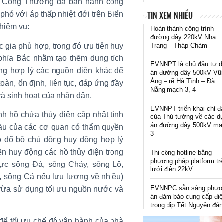
Bộ Công Thương đã ban hành công
TIN XEM NHIỀU
hó với áp thấp nhiệt đới trên Biển
hiệm vụ:
Hoàn thành công trình
đường dây 220kV Nha
Trang – Tháp Chàm
 gia phù hợp, trong đó ưu tiên huy
phía Bắc nhằm tạo thêm dung tích
EVNNPT là chủ đầu tư 
ng hợp lý các nguồn điện khác để
án đường dây 500kV Vũ
Áng – rẽ Hà Tĩnh – Đà
àn, ổn định, liên tục, đáp ứng đầy
Nẵng mạch 3, 4
 và sinh hoạt của nhân dân.
EVNNPT triển khai chỉ đ
nh hồ chứa thủy điện cập nhật tình
của Thủ tướng về các d
án đường dây 500kV m
 cầu của các cơ quan có thẩm quyền
3
ão đổ bộ chủ động huy động hợp lý
ên huy động các hồ thủy điện trong
Thi công hotline bằng
phương pháp platform tr
vực sông Đà, sông Chảy, sông Lô,
lưới điện 22kV
 sông Cả nếu lưu lượng về nhiều)
EVNNPC sẵn sàng phư
 vừa sử dụng tối ưu nguồn nước và
án đảm bảo cung cấp đi
trong dịp Tết Nguyên đá
 để tối ưu chế độ vận hành của nhà