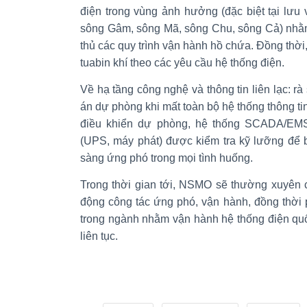
điện trong vùng ảnh hưởng (đặc biệt tại lưu
sông Gâm, sông Mã, sông Chu, sông Cả) nhằm
thủ các quy trình vận hành hồ chứa. Đồng thời,
tuabin khí theo các yêu cầu hệ thống điện.
Về hạ tầng công nghệ và thông tin liên lạc: r
án dự phòng khi mất toàn bộ hệ thống thông tin
điều khiển dự phòng, hệ thống SCADA/EM
(UPS, máy phát) được kiểm tra kỹ lưỡng để 
sàng ứng phó trong mọi tình huống.
Trong thời gian tới, NSMO sẽ thường xuyên 
động công tác ứng phó, vận hành, đồng thời 
trong ngành nhằm vận hành hệ thống điện quố
liên tục.