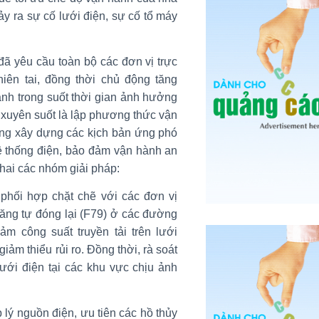
y ra sự cố lưới điện, sự cố tổ máy
ã yêu cầu toàn bộ các đơn vị trực
thiên tai, đồng thời chủ động tăng
nh trong suốt thời gian ảnh hưởng
 xuyên suốt là lập phương thức vận
ộng xây dựng các kịch bản ứng phó
hệ thống điện, bảo đảm vận hành an
 khai các nhóm giải pháp:
 phối hợp chặt chẽ với các đơn vị
năng tự đóng lại (F79) ở các đường
ảm công suất truyền tải trên lưới
ảm thiểu rủi ro. Đồng thời, rà soát
lưới điện tại các khu vực chịu ảnh
lý nguồn điện, ưu tiên các hồ thủy