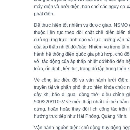
máy điện và lưới điện, hạn chế các nguy cơ xả
phát điện.
Để thực hiện tốt nhiệm vụ được giao, NSMO đ
thuộc liên tục theo dõi chặt chẽ diễn biến 
cường ứng trực lãnh đạo và lực lượng vận hà
của áp thấp nhiệt đới/bão. Nhiệm vụ trọng tâm
hành hệ thống điện quốc gia phù hợp, chủ đ
với tác động của áp thấp nhiệt đới/bão đến 
toàn, ổn định, liên tục, trong đó tập trung triển
Về công tác điều độ và vận hành lưới điện:
truyền tải và phân phối thực hiện khóa chức 
dây khi bão đi qua, đồng thời điều chỉnh gi
500/220/110kV về mức thấp nhất có thể nhằm gi
dừng, hoãn hoặc thay đổi lịch công tác trên 
hưởng trực tiếp như Hải Phòng, Quảng Ninh.
Vận hành nguồn điện: chủ động huy động hợp 