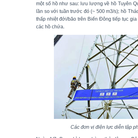
một số hồ như sau: lưu lượng về hồ Tuyên Q
lần so với tuần trước đó (~ 500 m3/s); hồ Th
thấp nhiệt đới/bão trên Biển Đông tiếp tục gi
các hồ chứa.
Các đơn vị điện lực diễn tập p