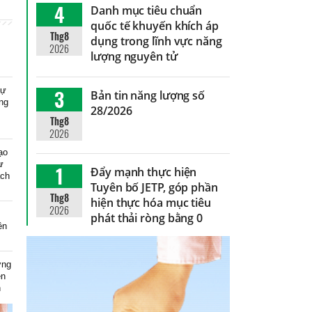
4
Danh mục tiêu chuẩn
quốc tế khuyến khích áp
Thg8
dụng trong lĩnh vực năng
2026
lượng nguyên tử
dự
3
Bản tin năng lượng số
ng
28/2026
Thg8
2026
ạo
ự
1
Đẩy mạnh thực hiện
ạch
Tuyên bố JETP, góp phần
Thg8
hiện thực hóa mục tiêu
2026
phát thải ròng bằng 0
ên
ơng
ện
n