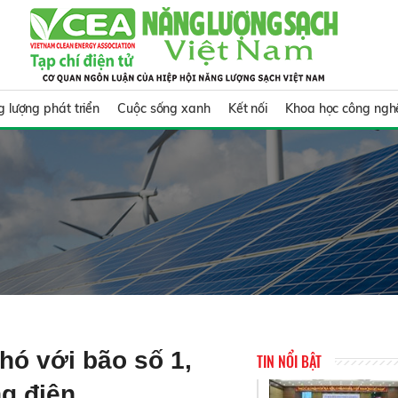
 lượng phát triển
Cuộc sống xanh
Kết nối
Khoa học công ngh
hó với bão số 1,
TIN NỔI BẬT
g điện