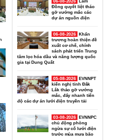
06-08-2026
Lâm
Đồng quyết liệt tháo
gỡ vướng mắc các
dự án nguồn điện
06-08-2026
Khẩn
n
trương hoàn thiện đề
xuất cơ chế, chính
sách phát triển Trung
tâm lọc hóa dầu và năng lượng quốc
gia tại Dung Quất
05-08-2026
EVNNPT
kiến nghị tỉnh Đắk
Lắk tháo gỡ vướng
mắc, đẩy nhanh tiến
độ các dự án lưới điện truyền tải
03-08-2026
EVNNPC
chủ động phòng
ngừa sự cố lưới điện
trước mùa mưa bão