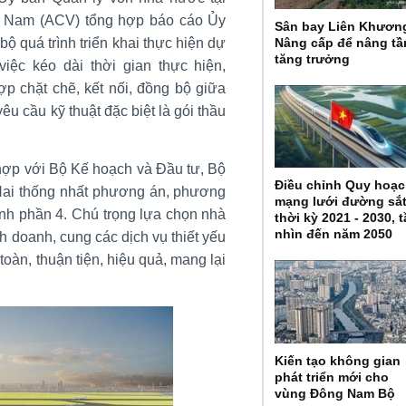
t Nam (ACV) tổng hợp báo cáo Ủy
Sân bay Liên Khươn
Nâng cấp để nâng t
 quá trình triển khai thực hiện dự
tăng trưởng
ệc kéo dài thời gian thực hiện,
 chặt chẽ, kết nối, đồng bộ giữa
êu cầu kỹ thuật đặc biệt là gói thầu
i hợp với Bộ Kế hoạch và Đầu tư, Bộ
Điều chỉnh Quy hoạ
Nai thống nhất phương án, phương
mạng lưới đường sắ
ành phần 4. Chú trọng lựa chọn nhà
thời kỳ 2021 - 2030, 
nhìn đến năm 2050
h doanh, cung các dịch vụ thiết yếu
àn, thuận tiện, hiệu quả, mang lại
Kiến tạo không gian
phát triển mới cho
vùng Đông Nam Bộ