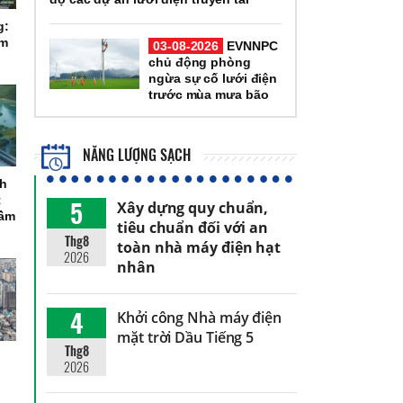
g:
ầm
03-08-2026
EVNNPC
chủ động phòng
ngừa sự cố lưới điện
trước mùa mưa bão
NĂNG LƯỢNG SẠCH
ch
t
5
Xây dựng quy chuẩn,
tầm
tiêu chuẩn đối với an
Thg8
toàn nhà máy điện hạt
2026
nhân
4
Khởi công Nhà máy điện
mặt trời Dầu Tiếng 5
Thg8
2026