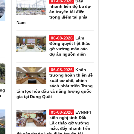
07-08-2026
Đẩy
nhanh tiến độ ba dự
án truyền tải điện
trọng điểm tại phía
Nam
06-08-2026
Lâm
Đồng quyết liệt tháo
gỡ vướng mắc các
dự án nguồn điện
06-08-2026
Khẩn
trương hoàn thiện đề
xuất cơ chế, chính
sách phát triển Trung
ọng
tâm lọc hóa dầu và năng lượng quốc
h
gia tại Dung Quất
05-08-2026
EVNNPT
kiến nghị tỉnh Đắk
Lắk tháo gỡ vướng
mắc, đẩy nhanh tiến
độ các dự án lưới điện truyền tải