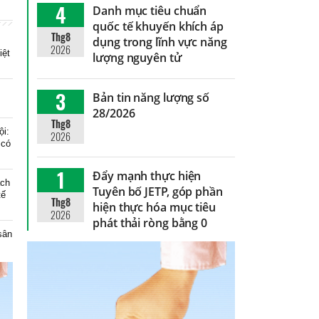
4
Danh mục tiêu chuẩn
quốc tế khuyến khích áp
Thg8
dụng trong lĩnh vực năng
2026
iệt
lượng nguyên tử
3
Bản tin năng lượng số
28/2026
Thg8
ội:
2026
 có
1
Đẩy mạnh thực hiện
ạch
Tuyên bố JETP, góp phần
tế
Thg8
hiện thực hóa mục tiêu
2026
phát thải ròng bằng 0
 sân