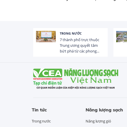
TRONG NƯỚC
 trị dòng chảy
7 thành phố trực thuộc
hạ lưu 831 đập,
Trung ương quyết tâm
bứt phá từ các phong...
Tin tức
Năng lượng sạch
Trong nước
Năng lượng gió