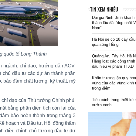
TIN XEM NHIỀU
Đại gia Ninh Bình khánh
thành lâu đài “đẹp nhất V
Nam”
Hà Nội sẽ có 18 cây cầu
qua sông Hồng
g quốc tế Long Thành
Quảng An, Tây Hồ, Hà N
Hàng loạt các công trình
ên ngành; chỉ đạo, hướng dẫn ACV,
dấu hiệu vi phạm TTXD
à chủ đầu tư các dự án thành phần
Khẩn trương lập quy ho
ộ, bảo đảm chất lượng, kỹ thuật, mỹ
vùng của các vùng kinh 
trọng điểm
Tiểu cảnh trong thiết kế
 chỉ đạo của Thủ tướng Chính phủ.
vườn xanh
ặt bằng phần diện tích còn lại của
 đảm bảo hoàn thành trong tháng 3
 Kế hoạch và Đầu tư, Hội đồng thẩm
nh điều chỉnh chủ trương đầu tư dự