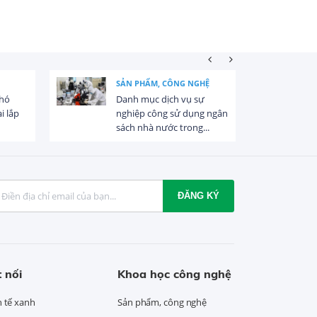
SẢN PHẨM, CÔNG NGHỆ
khó
Danh mục dịch vụ sự
i lắp
nghiệp công sử dụng ngân
sách nhà nước trong...
ĐĂNG KÝ
 nối
Khoa học công nghệ
h tế xanh
Sản phẩm, công nghệ