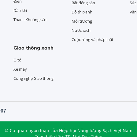
Điện
Bất động sản
Sức
Dầu khí
Đô thị xanh
Văn 
Than - Khoáng sản
Môi trường
Nước sạch
Cuộc sống và pháp luật
Giao thông xanh
Ô tô
Xe máy
Công nghệ Giao thông
907
© Cơ quan ngôn luận của Hiệp hội Năng lượng Sạch Việt Nam
Tổng biên tập: TS. Mai Duy Thiện