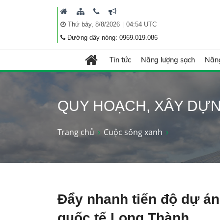
|
Thứ bảy, 8/8/2026
04:54 UTC
Đường dây nóng: 0969.019.086
Tin tức
Năng lượng sạch
Năng
QUY HOẠCH, XÂY DỰ
Trang chủ
Cuộc sống xanh
Đẩy nhanh tiến độ dự á
quốc tế Long Thành