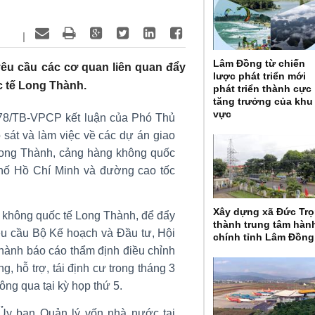
|
Lâm Đồng từ chiến
êu cầu các cơ quan liên quan đẩy
lược phát triển mới
 tế Long Thành.
phát triển thành cực
tăng trưởng của khu
vực
78/TB-VPCP kết luận của Phó Thủ
sát và làm việc về các dự án giao
Long Thành, cảng hàng không quốc
hố Hồ Chí Minh và đường cao tốc
Xây dựng xã Đức Tr
 không quốc tế Long Thành, để đẩy
thành trung tâm hàn
êu cầu Bộ Kế hoạch và Đầu tư, Hội
chính tỉnh Lâm Đồng
hành báo cáo thẩm định điều chỉnh
g, hỗ trợ, tái định cư trong tháng 3
ông qua tại kỳ họp thứ 5.
i Ủy ban Quản lý vốn nhà nước tại