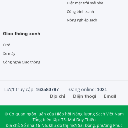
Điện mặt trời mái nhà
Công trình xanh
Nông nghiệp sạch
Giao thông xanh
Ô tô
Xe máy
Công nghệ Giao thông
Lượt truy cập:
Đang online:
163580797
1021
Địa chỉ
Điện thoại
Email
© Cơ quan ngôn luận của Hiệp hội Năng lượng Sạch Việt Nam
Tổng biên tập: TS. Mai Duy Thiện
Địa chỉ: Số nhà 16-N6, khu đô thị mới Sài Đồng, phường Phúc