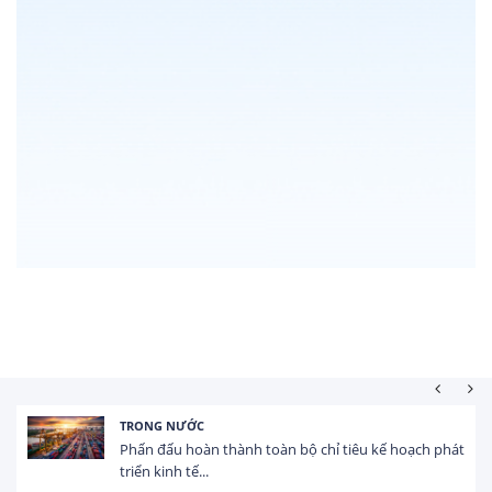
ONG NƯỚC
HOẠT
n đấu hoàn thành toàn bộ chỉ tiêu kế hoạch phát
Tổng
n kinh tế...
USD t