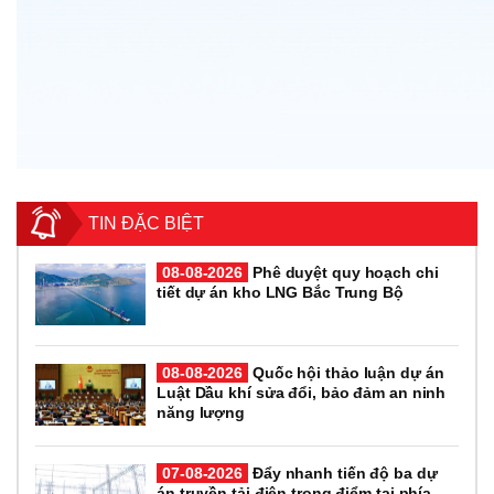
TIN ĐẶC BIỆT
08-08-2026
Phê duyệt quy hoạch chi
tiết dự án kho LNG Bắc Trung Bộ
08-08-2026
Quốc hội thảo luận dự án
Luật Dầu khí sửa đổi, bảo đảm an ninh
năng lượng
07-08-2026
Đẩy nhanh tiến độ ba dự
án truyền tải điện trọng điểm tại phía