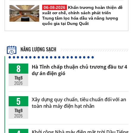
06-08-2026
Khẩn trương hoàn thiện đề
xuất cơ chế, chính sách phát triển
Trung tâm lọc hóa dầu và năng lượng
quốc gia tại Dung Quất
NĂNG LƯỢNG SẠCH
8
Hà Tĩnh chấp thuận chủ trương đầu tư 4
dự án điện gió
Thg8
2026
5
Xây dựng quy chuẩn, tiêu chuẩn đối với an
toàn nhà máy điện hạt nhân
Thg8
2026
Khởi công Nhà máy điện mặt trời Dầu Tiếng