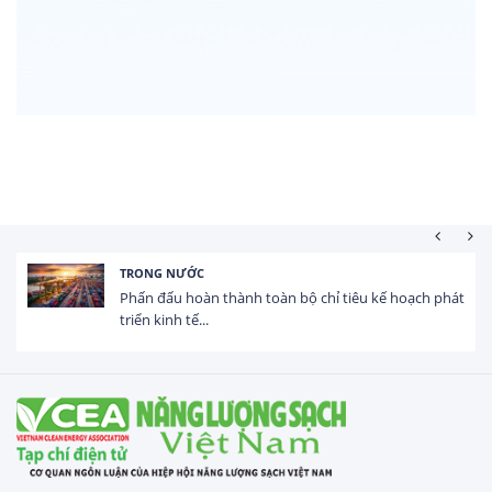
NƯỚC
HOẠT ĐỘNG
 hoàn thành toàn bộ chỉ tiêu kế hoạch phát
Tổng vốn F
 tế...
USD trong 