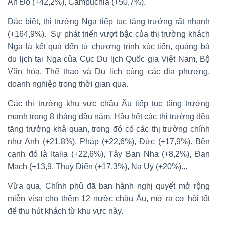
Ấn Độ (+42,2%), Campuchia (+50,7%).
Đặc biệt, thị trường Nga tiếp tục tăng trưởng rất nhanh
(+164,9%). Sự phát triển vượt bậc của thị trường khách
Nga là kết quả đến từ chương trình xúc tiến, quảng bá
du lịch tại Nga của Cục Du lịch Quốc gia Việt Nam, Bộ
Văn hóa, Thể thao và Du lịch cùng các địa phương,
doanh nghiệp trong thời gian qua.
Các thị trường khu vực châu Âu tiếp tục tăng trưởng
mạnh trong 8 tháng đầu năm. Hầu hết các thị trường đều
tăng trưởng khả quan, trong đó có các thị trường chính
như Anh (+21,8%), Pháp (+22,6%), Đức (+17,9%). Bên
cạnh đó là Italia (+22,6%), Tây Ban Nha (+8,2%), Đan
Mạch (+13,9, Thụy Điển (+17,3%), Na Uy (+20%)...
Vừa qua, Chính phủ đã ban hành nghị quyết mở rộng
miễn visa cho thêm 12 nước châu Âu, mở ra cơ hội tốt
để thu hút khách từ khu vực này.