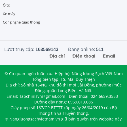
Ô tô
Xe máy
Công nghệ Giao thông
Lượt truy cập:
Đang online:
163569143
511
Địa chỉ
Điện thoại
Email
© Cơ quan ngôn luận của Hiệp hội Năng lượng Sạch Việt Nam
Tổng biên tập: TS. Mai Duy Thiện
Địa chỉ: Số nhà 16-N6, khu đô thị mới Sài Đồng, phường Phúc
Đồng, quận Long Biên, Hà Nội.
Email: Tapchinlsvn@gmail.com - Điện thoại: 024.6659.3553 -
Đường dây nóng: 0969.019.086
Giấy phép số 167/GP-BTTTT cấp ngày 26/04/2019 của Bộ
Thông tin và Truyền thông.
® Nangluongsachvietnam.vn giữ bản quyền trên website này.