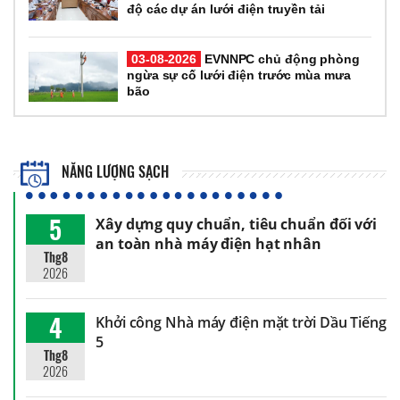
độ các dự án lưới điện truyền tải
03-08-2026
EVNNPC chủ động phòng
ngừa sự cố lưới điện trước mùa mưa
bão
NĂNG LƯỢNG SẠCH
5
Xây dựng quy chuẩn, tiêu chuẩn đối với
an toàn nhà máy điện hạt nhân
Thg8
2026
4
Khởi công Nhà máy điện mặt trời Dầu Tiếng
5
Thg8
2026