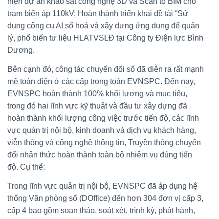
hiện dự án khảo sát công nghệ 3D và Scan to BIM cho
trạm biến áp 110kV; Hoàn thành triển khai đề tài “Sử
dụng công cụ AI số hoá và xây dựng ứng dụng để quản
lý, phổ biến tư liệu HLATVSLĐ tại Công ty Điện lực Bình
Dương.
Bên cạnh đó, công tác chuyển đổi số đã diễn ra rất mạnh
mẽ toàn diện ở các cấp trong toàn EVNSPC. Đến nay,
EVNSPC hoàn thành 100% khối lượng và mục tiêu,
trong đó hai lĩnh vực kỹ thuật và đầu tư xây dựng đã
hoàn thành khối lượng công việc trước tiến độ, các lĩnh
vực quản trị nội bộ, kinh doanh và dịch vụ khách hàng,
viễn thông và công nghệ thông tin, Truyền thông chuyển
đổi nhận thức hoàn thành toàn bộ nhiệm vụ đúng tiến
độ. Cụ thể:
Trong lĩnh vực quản trị nội bộ, EVNSPC đã áp dụng hệ
thống Văn phòng số (DOffice) đến hơn 304 đơn vị cấp 3,
cấp 4 bao gồm soạn thảo, soát xét, trình ký, phát hành,