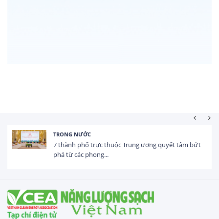
HOẠT ĐỘNG ĐẦU TƯ
Tổng vốn FDI đăng ký vào Việt Nam đạt gần 25 tỷ
USD trong 5 tháng...