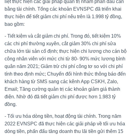
liệt thực hiện các giải pháp quản trị nhằm phấn đấu cân
bằng tài chính. Tổng các khoản EVNSPC đã triển khai
thực hiện để tiết giảm chi phí nêu trên là 1.998 tỷ đồng,
bao gồm:
- Tiết kiệm và cắt giảm chi phí. Trong đó, tiết kiệm 10%
các chi phí thường xuyên, cắt giảm 30% chi phí sửa
chữa lớn tài sản cố định; thực hiện chi lương cho cán bộ
công nhân viên với mức chi từ 80- 90% mức lương bình
quân năm 2021; Giảm trừ chi phí công tơ so với chi phí
tính theo định mức; Chuyển đổi hình thức thông báo đến
khách hàng từ SMS sang các kênh App CSKH, Zalo,
Email; Tăng cường quản trị các khoản giảm giá thành
điện. Nhờ đó đã tiết giảm chi phí được hơn 1.983 tỷ
đồng.
- Tối ưu hóa dòng tiền, hoạt động tài chính. Trong năm
2022 EVNSPC đã thực hiện các giải pháp về tối ưu hóa
dòng tiền, phấn đấu tăng doanh thu lãi tiền gửi thêm 15