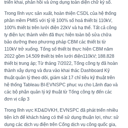
triển khai, phản hồi và ứng dụng toàn diện chữ ký số.
Trong lĩnh vực sản xuất, hoàn thiện CSDL của hệ thống
phần mềm PMIS với tỷ lệ 100% số hoá thiết bị 110kV,
100% thiết bị trên lưới điện 22kV và hạ thế. Tất cả công
ty điện lực thành viên đã thực hiện toàn bộ sửa chữa
bảo dưỡng theo phương pháp CBM các thiết bị từ
110kV trở xuống. Tổng số thiết bị thực hiện CBM năm
2022 gồm 14.509 thiết bị trên lưới điện110kV; 188.828
thiết bị trung áp; Từ tháng 7/2022, Tổng công ty đã hoàn
thành xây dựng và đưa vào khai thác Dashboard Kỹ
thuật quản lý theo dõi, giám sát 17 chỉ tiêu kỹ thuật trên
hệ thống Tableau BI-EVNSPC phục vụ cho Lãnh đạo và
các bộ phận quản lý kỹ thuật từ Tổng công ty đến các
đơn vị cấp 3
Trong lĩnh vực KD&DVKH, EVNSPC đã phát triển nhiều
tiện ích để khách hàng có thể sử dụng thuận lợi, như: sử
dụng các dịch vụ điện trên Cổng dịch vụ công quốc gia,