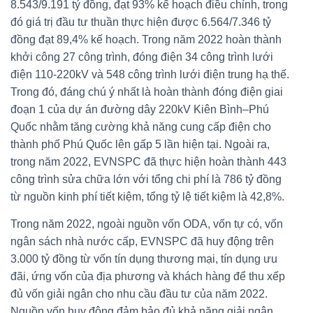
8.543/9.191 tỷ đồng, đạt 93% kế hoạch điều chỉnh, trong
đó giá trị đầu tư thuần thực hiện được 6.564/7.346 tỷ
đồng đạt 89,4% kế hoạch. Trong năm 2022 hoàn thành
khởi công 27 công trình, đóng điện 34 công trình lưới
điện 110-220kV và 548 công trình lưới điện trung hạ thế.
Trong đó, đáng chú ý nhất là hoàn thành đóng điện giai
đoạn 1 của dự án đường dây 220kV Kiên Bình–Phú
Quốc nhằm tăng cường khả năng cung cấp điện cho
thành phố Phú Quốc lên gấp 5 lần hiện tại. Ngoài ra,
trong năm 2022, EVNSPC đã thực hiện hoàn thành 443
công trình sửa chữa lớn với tổng chi phí là 786 tỷ đồng
từ nguồn kinh phí tiết kiệm, tổng tỷ lệ tiết kiệm là 42,8%.
Trong năm 2022, ngoài nguồn vốn ODA, vốn tự có, vốn
ngân sách nhà nước cấp, EVNSPC đã huy động trên
3.000 tỷ đồng từ vốn tín dụng thương mại, tín dụng ưu
đãi, ứng vốn của địa phương và khách hàng để thu xếp
đủ vốn giải ngân cho nhu cầu đầu tư của năm 2022.
Nguồn vốn huy động đảm bảo đủ khả năng giải ngân