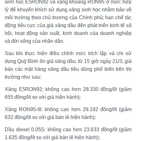
sinh học E5RON92 và xăng khoáng RON95 ở mức hợp
lý để khuyến khích sử dụng xăng sinh học nhằm bảo vệ
môi trường theo chủ trương của Chính phủ; hạn chế tác
động tiêu cực của giá xăng dầu đến phát triển kinh tế xã
hội, hoạt động sản xuất, kinh doanh của doanh nghiệp
và đời sống của nhân dân.
Sau khi thực hiện điều chỉnh mức trích lập và chi sử
dụng Quỹ Bình ổn giá xăng dầu, từ 15 giờ ngày 21/3, giá
bán các mặt hàng xăng dầu tiêu dùng phổ biến trên thị
trường như sau:
Xăng E5RON92: không cao hơn 28.330 đồng/lít (giảm
655 đồng/lít so với giá hiện hành);
Xăng RON95-III: không cao hơn 29.192 đồng/lít (giảm
632 đồng/lít so với giá bán lẻ hiện hành);
Dầu diesel 0.05S: không cao hơn 23.633 đồng/lít (giảm
1.635 đồng/lít so với giá bán lẻ hiện hành);