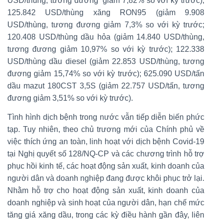
USD/thùng, tương đương giảm 7,82% so với kỳ trước);
125.842 USD/thùng xăng RON95 (giảm 9.908
USD/thùng, tương đương giảm 7,3% so với kỳ trước;
120.408 USD/thùng dầu hỏa (giảm 14.840 USD/thùng,
tương đương giảm 10,97% so với kỳ trước); 122.338
USD/thùng dầu diesel (giảm 22.853 USD/thùng, tương
đương giảm 15,74% so với kỳ trước); 625.090 USD/tấn
dầu mazut 180CST 3,5S (giảm 22.757 USD/tấn, tương
đương giảm 3,51% so với kỳ trước).
Tình hình dịch bệnh trong nước vẫn tiếp diễn biến phức
tạp. Tuy nhiên, theo chủ trương mới của Chính phủ về
việc thích ứng an toàn, linh hoạt với dịch bệnh Covid-19
tại Nghị quyết số 128/NQ-CP và các chương trình hỗ trợ
phục hồi kinh tế, các hoạt động sản xuất, kinh doanh của
người dân và doanh nghiệp đang được khôi phục trở lại.
Nhằm hỗ trợ cho hoạt động sản xuất, kinh doanh của
doanh nghiệp và sinh hoạt của người dân, hạn chế mức
tăng giá xăng dầu, trong các kỳ điều hành gần đây, liên