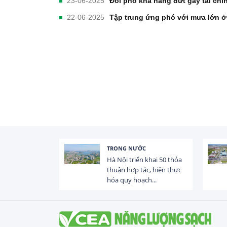
23-06-2025
Đối phó khả năng đứt gãy tài chí
22-06-2025
Tập trung ứng phó với mưa lớn ở
TRONG NƯỚC
 trị dòng chảy
Hà Nội triển khai 50 thỏa
hạ lưu 831 đập,
thuận hợp tác, hiện thực
hóa quy hoạch...