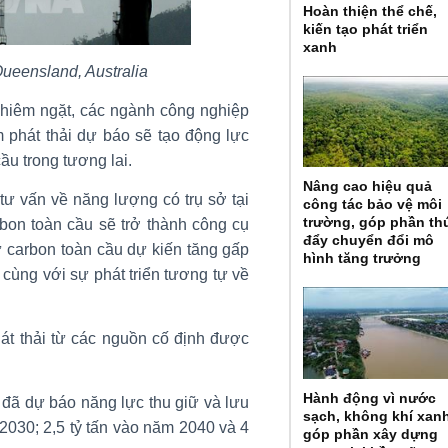
Hoàn thiện thể chế,
kiến tạo phát triển
xanh
ueensland, Australia
ghiêm ngặt, các ngành công nghiệp
 phát thải dự báo sẽ tạo động lực
ầu trong tương lai.
Nâng cao hiệu quả
tư vấn về năng lượng có trụ sở tại
công tác bảo vệ môi
trường, góp phần th
bon toàn cầu sẽ trở thành công cụ
đẩy chuyển đổi mô
iữ carbon toàn cầu dự kiến tăng gấp
hình tăng trưởng
 cùng với sự phát triển tương tự về
át thải từ các nguồn cố định được
Hành động vì nước
đã dự báo năng lực thu giữ và lưu
sạch, không khí xan
2030; 2,5 tỷ tấn vào năm 2040 và 4
góp phần xây dựng