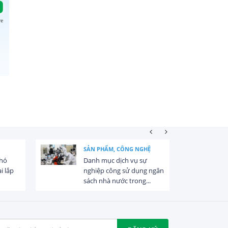
SẢN PHẨM, CÔNG NGHỆ
khó
Danh mục dịch vụ sự
i lắp
nghiệp công sử dụng ngân
sách nhà nước trong...