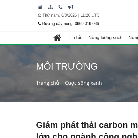
|
Thứ năm, 6/8/2026
11:20 UTC
Đường dây nóng: 0969.019.086
Tin tức
Năng lượng sạch
Năng
MÔI TRƯỜNG
Trang chủ
Cuộc sống xanh
Giảm phát thải carbon m
lớn cho ngành công ngh