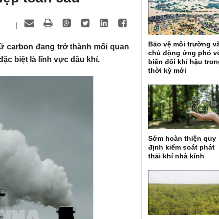
|
Bảo vệ môi trường v
rữ carbon đang trở thành mối quan
chủ động ứng phó v
c biệt là lĩnh vực dầu khí.
biến đổi khí hậu tro
thời kỳ mới
Sớm hoàn thiện quy
định kiểm soát phát
thải khí nhà kính