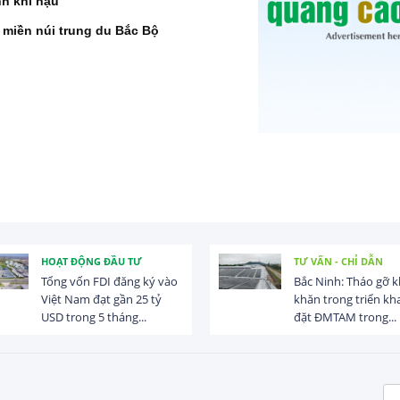
nh khí hậu
 miền núi trung du Bắc Bộ
HOẠT ĐỘNG ĐẦU TƯ
TƯ VẤN - CHỈ DẪN
Tổng vốn FDI đăng ký vào
Bắc Ninh: Tháo gỡ 
Việt Nam đạt gần 25 tỷ
khăn trong triển kha
USD trong 5 tháng...
đặt ĐMTAM trong...