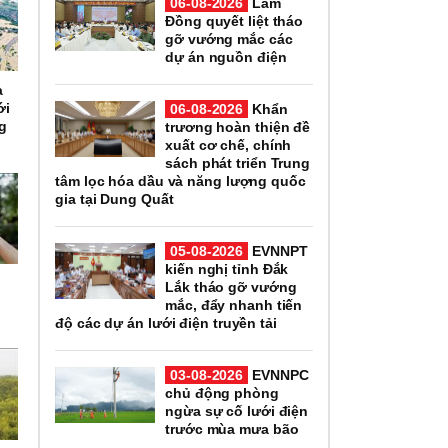
06-08-2026
Lâm
Đồng quyết liệt tháo
gỡ vướng mắc các
dự án nguồn điện
à
ới
06-08-2026
Khẩn
ng
trương hoàn thiện đề
xuất cơ chế, chính
sách phát triển Trung
tâm lọc hóa dầu và năng lượng quốc
gia tại Dung Quất
05-08-2026
EVNNPT
kiến nghị tỉnh Đắk
Lắk tháo gỡ vướng
mắc, đẩy nhanh tiến
độ các dự án lưới điện truyền tải
03-08-2026
EVNNPC
chủ động phòng
ngừa sự cố lưới điện
trước mùa mưa bão