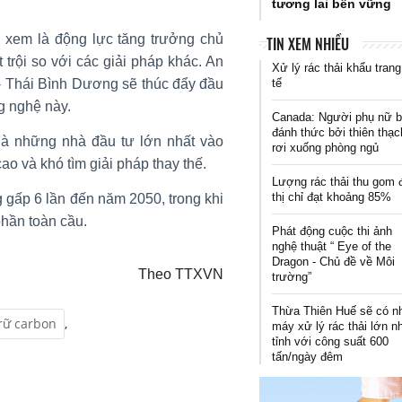
tương lai bền vững
xem là động lực tăng trưởng chủ
TIN XEM NHIỀU
trội so với các giải pháp khác. An
Xử lý rác thải khẩu trang
tế
 - Thái Bình Dương sẽ thúc đẩy đầu
g nghệ này.
Canada: Người phụ nữ b
đánh thức bởi thiên thạc
là những nhà đầu tư lớn nhất vào
rơi xuống phòng ngủ
ao và khó tìm giải pháp thay thế.
Lượng rác thải thu gom 
thị chỉ đạt khoảng 85%
 gấp 6 lần đến năm 2050, trong khi
phần toàn cầu.
Phát động cuộc thi ảnh
nghệ thuật “ Eye of the
Dragon - Chủ đề về Môi
Theo TTXVN
trường”
Thừa Thiên Huế sẽ có n
rữ carbon
,
máy xử lý rác thải lớn n
tỉnh với công suất 600
tấn/ngày đêm