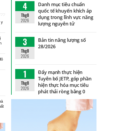
4
Danh mục tiêu chuẩn
quốc tế khuyến khích áp
Thg8
dụng trong lĩnh vực năng
2026
 y
lượng nguyên tử
3
ị
Bản tin năng lượng số
h
28/2026
Thg8
2026
đô
1
Đẩy mạnh thực hiện
Tuyên bố JETP, góp phần
Thg8
hiện thực hóa mục tiêu
2026
phát thải ròng bằng 0
hà
hất