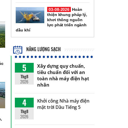
03-08-2026
Hoàn
thiện khung pháp lý,
khơi thông nguồn
lực phát triển ngành
dầu khí
NĂNG LƯỢNG SẠCH
úc
5
Xây dựng quy chuẩn,
tiêu chuẩn đối với an
Thg8
toàn nhà máy điện hạt
2026
nhân
4
Khởi công Nhà máy điện
mặt trời Dầu Tiếng 5
Thg8
2026
h,