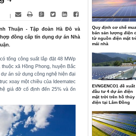
|
Quy định cơ chế mu
ình Thuận - Tập đoàn Hà Đô và
bán sản lượng điện 
 hợp đồng cấp tín dụng dự án Nhà
từ nguồn điện mặt tr
mái nhà
huận.
có tổng công suất lắp đặt 48 MWp
ha thuộc xã Hồng Phong, huyện Bắc
g dự án sử dụng công nghệ hiện đại
trục xoay một chiều của Ideematec
EVNGENCO1 đề xuất
hệ giá đỡ cố định đến 25% và ổn
đầu tư 4 dự án điện
mặt trời trên hồ thủy
điện tại Lâm Đồng