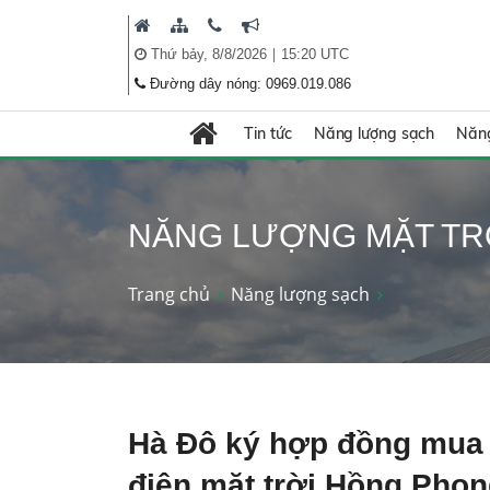
|
Thứ bảy, 8/8/2026
15:20 UTC
Đường dây nóng: 0969.019.086
Tin tức
Năng lượng sạch
Năng
NĂNG LƯỢNG MẶT TR
Trang chủ
Năng lượng sạch
Hà Đô ký hợp đồng mua 
điện mặt trời Hồng Phon