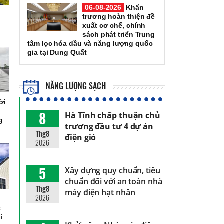
06-08-2026
Khẩn
trương hoàn thiện đề
xuất cơ chế, chính
sách phát triển Trung
tâm lọc hóa dầu và năng lượng quốc
gia tại Dung Quất
NĂNG LƯỢNG SẠCH
ời
8
Hà Tĩnh chấp thuận chủ
g
trương đầu tư 4 dự án
Thg8
điện gió
2026
5
Xây dựng quy chuẩn, tiêu
chuẩn đối với an toàn nhà
Thg8
máy điện hạt nhân
2026
t
i