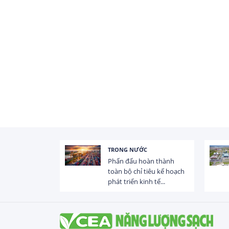
TRONG NƯỚC
 trị dòng chảy
Phấn đấu hoàn thành
hạ lưu 831 đập,
toàn bộ chỉ tiêu kế hoạch
phát triển kinh tế...