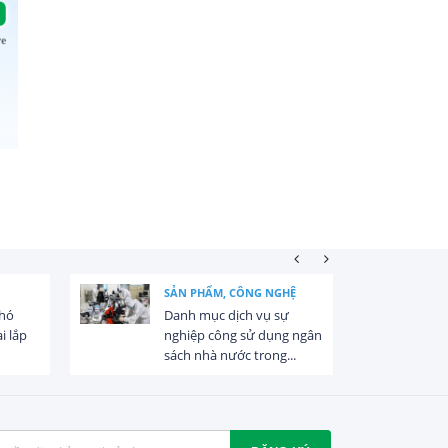
SẢN PHẨM, CÔNG NGHỆ
khó
Danh mục dịch vụ sự
i lắp
nghiệp công sử dụng ngân
sách nhà nước trong...