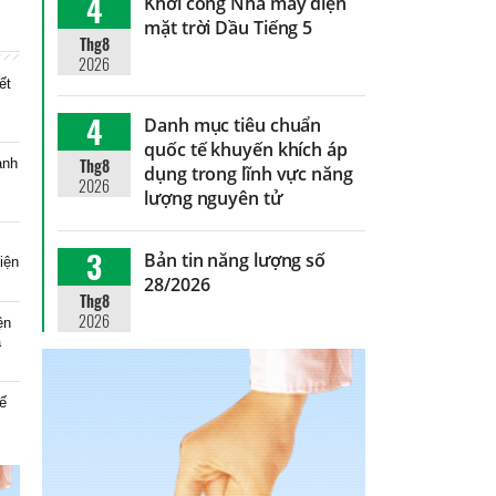
4
Khởi công Nhà máy điện
mặt trời Dầu Tiếng 5
Thg8
2026
ết
4
Danh mục tiêu chuẩn
quốc tế khuyến khích áp
Thg8
anh
dụng trong lĩnh vực năng
2026
lượng nguyên tử
3
Bản tin năng lượng số
iện
28/2026
Thg8
2026
ện
à
ế