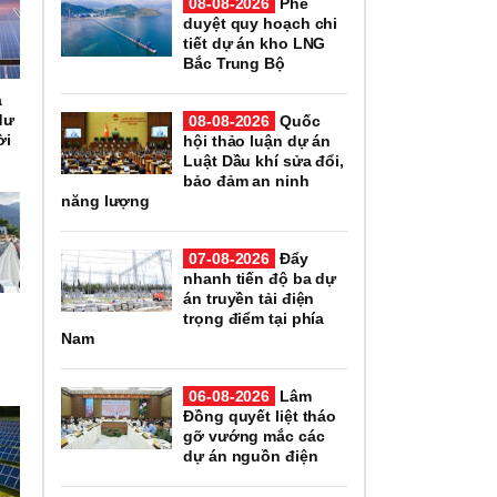
08-08-2026
Phê
duyệt quy hoạch chi
tiết dự án kho LNG
Bắc Trung Bộ
a
dư
08-08-2026
Quốc
ời
hội thảo luận dự án
Luật Dầu khí sửa đổi,
bảo đảm an ninh
năng lượng
07-08-2026
Đẩy
nhanh tiến độ ba dự
án truyền tải điện
trọng điểm tại phía
Nam
06-08-2026
Lâm
Đồng quyết liệt tháo
gỡ vướng mắc các
dự án nguồn điện