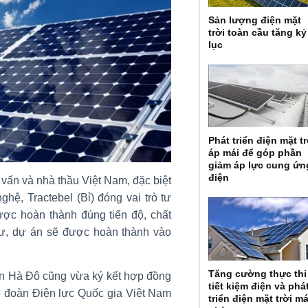
Sản lượng điện mặt
trời toàn cầu tăng kỷ
lục
Phát triển điện mặt tr
áp mái để góp phần
giảm áp lực cung ứn
điện
vấn và nhà thầu Việt Nam, đặc biệt
hệ, Tractebel (Bỉ) đóng vai trò tư
c hoàn thành đúng tiến độ, chất
tư, dự án sẽ được hoàn thành vào
Tăng cường thực thi
n Hà Đô cũng vừa ký kết hợp đồng
tiết kiệm điện và phá
p đoàn Điện lực Quốc gia Việt Nam
triển điện mặt trời má