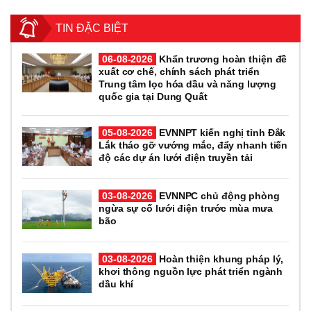
TIN ĐẶC BIỆT
06-08-2026
Khẩn trương hoàn thiện đề
xuất cơ chế, chính sách phát triển
Trung tâm lọc hóa dầu và năng lượng
quốc gia tại Dung Quất
05-08-2026
EVNNPT kiến nghị tỉnh Đắk
Lắk tháo gỡ vướng mắc, đẩy nhanh tiến
độ các dự án lưới điện truyền tải
03-08-2026
EVNNPC chủ động phòng
ngừa sự cố lưới điện trước mùa mưa
bão
03-08-2026
Hoàn thiện khung pháp lý,
khơi thông nguồn lực phát triển ngành
dầu khí