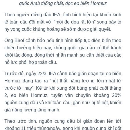
quốc Arab thống nhất, dọc eo biển Hormuz
Theo người đứng đầu IEA, tình hình hiện tại khiến kinh
tế toàn cầu đối mặt với “mối đe dọa rất lớn” song bày tỏ
hy vọng cuộc khủng hoảng sẽ sớm được giải quyết.
Ông Birol cảnh báo nếu tình hình tiếp tục diễn biến theo
chiều hướng hiện nay, không quốc gia nào có thể tránh
khỏi tác động, đồng thời nhấn mạnh sự cần thiết của các
nỗ lực phối hợp toàn cầu.
Trước đó, ngày 22/3, IEA cảnh báo gián đoạn tại eo biển
Hormuz đang tạo ra “nút thắt năng lượng lớn nhất từ
trước tới nay”. Kể từ khi xung đột bùng phát cuối tháng
2, eo biển Hormuz, tuyến vận chuyển khoảng 20%
nguồn cung dầu và khí toàn cầu, gần như bị tê liệt, khiến
giá năng lượng tăng mạnh.
Theo ước tính, nguồn cung dầu bị gián đoạn lên tới
khoảng 11 triệu thùng/ngày, trong khi nguồn cung khí đốt