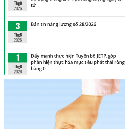
Thg8
tử
2026
3
Bản tin năng lượng số 28/2026
Thg8
2026
1
Đẩy mạnh thực hiện Tuyên bố JETP, góp
phần hiện thực hóa mục tiêu phát thải ròng
Thg8
bằng 0
2026