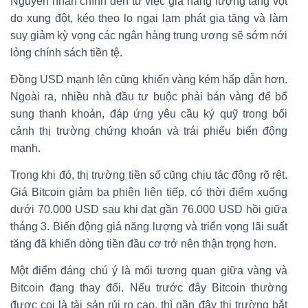
Nguyên nhân chính đến từ việc giá năng lượng tăng vọt
do xung đột, kéo theo lo ngại lạm phát gia tăng và làm
suy giảm kỳ vọng các ngân hàng trung ương sẽ sớm nới
lỏng chính sách tiền tệ.
Đồng USD mạnh lên cũng khiến vàng kém hấp dẫn hơn.
Ngoài ra, nhiều nhà đầu tư buộc phải bán vàng để bổ
sung thanh khoản, đáp ứng yêu cầu ký quỹ trong bối
cảnh thị trường chứng khoán và trái phiếu biến động
mạnh.
Trong khi đó, thị trường tiền số cũng chịu tác động rõ rệt.
Giá Bitcoin giảm ba phiên liên tiếp, có thời điểm xuống
dưới 70.000 USD sau khi đạt gần 76.000 USD hồi giữa
tháng 3. Biến động giá năng lượng và triển vọng lãi suất
tăng đã khiến dòng tiền đầu cơ trở nên thận trọng hơn.
Một điểm đáng chú ý là mối tương quan giữa vàng và
Bitcoin đang thay đổi. Nếu trước đây Bitcoin thường
được coi là tài sản rủi ro cao, thì gần đây thị trường bắt