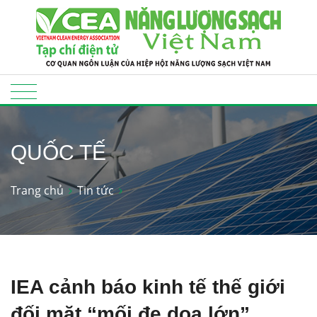
QUỐC TẾ
Trang chủ
Tin tức
IEA cảnh báo kinh tế thế giới
đối mặt “mối đe dọa lớn”