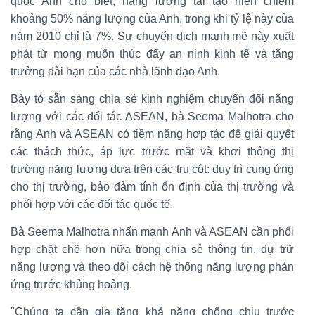
quốc Anh cho biết, năng lượng tái tạo hiện chiếm
khoảng 50% năng lượng của Anh, trong khi tỷ lệ này của
năm 2010 chỉ là 7%. Sự chuyển dịch mạnh mẽ này xuất
phát từ mong muốn thúc đẩy an ninh kinh tế và tăng
trưởng dài hạn của các nhà lãnh đạo Anh.
Bày tỏ sẵn sàng chia sẻ kinh nghiệm chuyển đổi năng
lượng với các đối tác ASEAN, bà Seema Malhotra cho
rằng Anh và ASEAN có tiềm năng hợp tác để giải quyết
các thách thức, áp lực trước mắt và khơi thông thị
trường năng lượng dựa trên các trụ cột: duy trì cung ứng
cho thị trường, bảo đảm tính ổn định của thị trường và
phối hợp với các đối tác quốc tế.
Bà Seema Malhotra nhấn mạnh Anh và ASEAN cần phối
hợp chặt chẽ hơn nữa trong chia sẻ thông tin, dự trữ
năng lượng và theo dõi cách hệ thống năng lượng phản
ứng trước khủng hoảng.
"Chúng ta cần gia tăng khả năng chống chịu trước