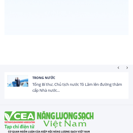
HOẠT ĐỘNG ĐẦU TƯ
Tổng vốn FDI đăng ký vào Việt Nam đạt gần 25 tỷ
USD trong 5 tháng...