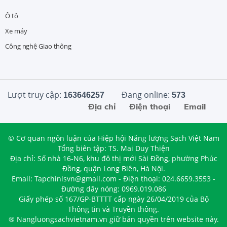
Ô tô
Xe máy
Công nghệ Giao thông
Lượt truy cập:
Đang online:
163646257
573
Địa chỉ
Điện thoại
Email
© Cơ quan ngôn luận của Hiệp hội Năng lượng Sạch Việt Nam
Tổng biên tập: TS. Mai Duy Thiện
Địa chỉ: Số nhà 16-N6, khu đô thị mới Sài Đồng, phường Phúc
Đồng, quận Long Biên, Hà Nội.
Email: Tapchinlsvn@gmail.com - Điện thoại: 024.6659.3553 -
Đường dây nóng: 0969.019.086
Giấy phép số 167/GP-BTTTT cấp ngày 26/04/2019 của Bộ
Thông tin và Truyền thông.
® Nangluongsachvietnam.vn giữ bản quyền trên website này.