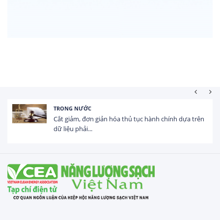
HOẠT ĐỘNG ĐẦU TƯ
n
Tổng vốn FDI đăng ký vào Việt Nam đạt gần 25 tỷ
USD trong 5 tháng...