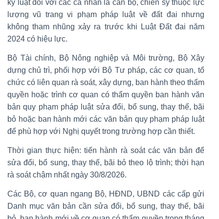
kỷ luật đối với các cá nhân là cán bộ, chiến sỹ thuộc lực
lượng vũ trang vi phạm pháp luật về đất đai nhưng
không tham nhũng xảy ra trước khi Luật Đất đai năm
2024 có hiệu lực.
Bộ Tài chính, Bộ Nông nghiệp và Môi trường, Bộ Xây
dựng chủ trì, phối hợp với Bộ Tư pháp, các cơ quan, tổ
chức có liên quan rà soát, xây dựng, ban hành theo thẩm
quyền hoặc trình cơ quan có thẩm quyền ban hành văn
bản quy phạm pháp luật sửa đổi, bổ sung, thay thế, bãi
bỏ hoặc ban hành mới các văn bản quy phạm pháp luật
để phù hợp với Nghị quyết trong trường hợp cần thiết.
Thời gian thực hiện: tiến hành rà soát các văn bản để
sửa đổi, bổ sung, thay thế, bãi bỏ theo lộ trình; thời hạn
rà soát chậm nhất ngày 30/8/2026.
Các Bộ, cơ quan ngang Bộ, HĐND, UBND các cấp gửi
Danh mục văn bản cần sửa đổi, bổ sung, thay thế, bãi
bỏ, ban hành mới về cơ quan có thẩm quyền trong tháng