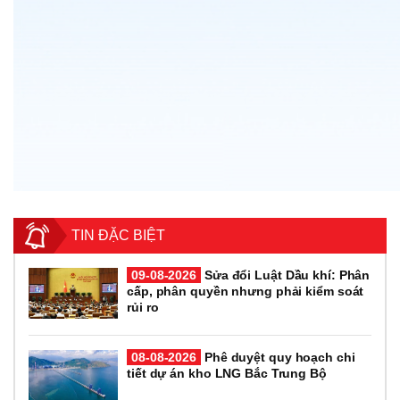
TIN ĐẶC BIỆT
09-08-2026
Sửa đổi Luật Dầu khí: Phân
cấp, phân quyền nhưng phải kiểm soát
rủi ro
08-08-2026
Phê duyệt quy hoạch chi
tiết dự án kho LNG Bắc Trung Bộ