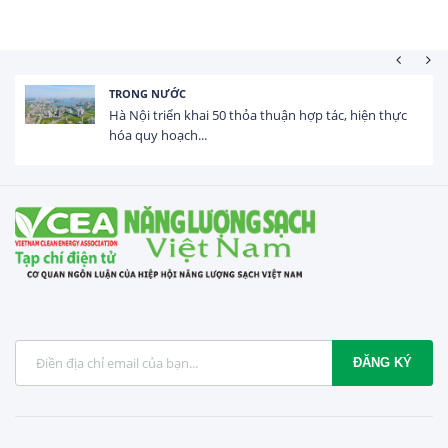
HOẠT ĐỘNG ĐẦU TƯ
0 thỏa thuận hợp tác, hiện thực
Tổng vốn FDI đăng ký
USD trong 5 tháng...
ĐĂNG KÝ