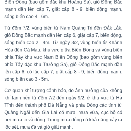
Biển Đông (bao gồm đặc khu Hoàng Sa), gió Đông Bắc
mạnh dần lên cấp 7, giật cấp 8 - 9, biển động mạnh,
sóng biển cao 4 - 6m.
Từ đêm 7/2, vùng biển từ Nam Quảng Trị đến Đắk Lắk,
gió Đông Bắc mạnh dần lên cấp 6, giật cấp 7, biển động,
sóng biển cao 2 - 4m. Từ ngày 8/2, vùng biển từ Khánh
Hòa đến Cà Mau, khu vực giữa Biển Đông và vùng biển
phía Tây khu vực Nam Biển Đông (bao gồm vùng biển
phía Tây đặc khu Trường Sa), gió Đông Bắc mạnh dần
lên cấp 6, có lúc cấp 7, giật cấp 8 - 9, biển động mạnh,
sóng biển cao 3 - 5m.
Cơ quan khí tượng cảnh báo, do ảnh hưởng của không
khí lạnh nên từ đêm 7/2 đến ngày 9/2, ở khu vực từ Hà
Tĩnh đến thành phố Đà Nẵng và phía Đông các tỉnh từ
Quảng Ngãi đến Gia Lai có mưa, mưa vừa, cục bộ có
nơi mưa to và dông. Trong mưa dông có khả năng xảy ra
lốc sét, mưa đá và gió giật mạnh.