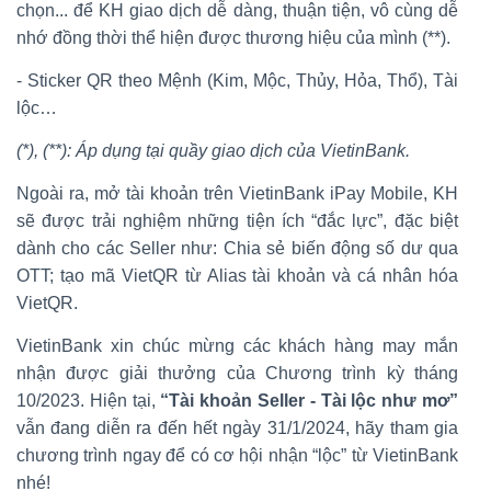
chọn... để KH giao dịch dễ dàng, thuận tiện, vô cùng dễ
nhớ đồng thời thể hiện được thương hiệu của mình (**).
- Sticker QR theo Mệnh (Kim, Mộc, Thủy, Hỏa, Thổ), Tài
lộc…
(*), (**): Áp dụng tại quầy giao dịch của VietinBank.
Ngoài ra, mở tài khoản trên VietinBank iPay Mobile, KH
sẽ được trải nghiệm những tiện ích “đắc lực”, đặc biệt
dành cho các Seller như: Chia sẻ biến động số dư qua
OTT; tạo mã VietQR từ Alias tài khoản và cá nhân hóa
VietQR.
VietinBank xin chúc mừng các khách hàng may mắn
nhận được giải thưởng của Chương trình kỳ tháng
10/2023. Hiện tại,
“Tài khoản Seller - Tài lộc như mơ”
vẫn đang diễn ra đến hết ngày 31/1/2024, hãy tham gia
chương trình ngay để có cơ hội nhận “lộc” từ VietinBank
nhé!