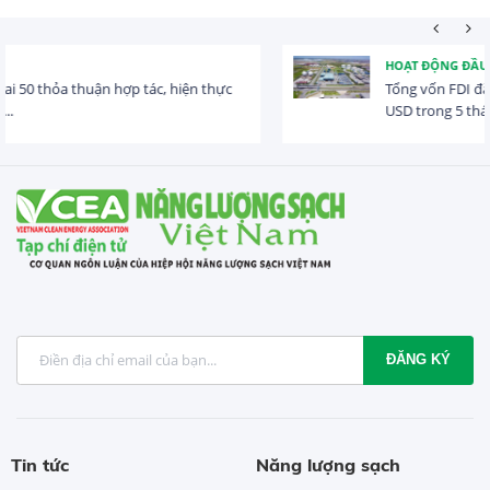
HOẠT ĐỘNG ĐẦU TƯ
Tổng vốn FDI đăng ký vào Việt Nam đạt gần 25 tỷ
USD trong 5 tháng...
ĐĂNG KÝ
Tin tức
Năng lượng sạch