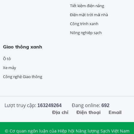
Tiết kiệm điện năng
Điện mặt trời mái nhà
Công trình xanh
Nông nghiệp sạch
Giao thông xanh
Ô tô
Xe máy
Công nghệ Giao thông
Lượt truy cập:
Đang online:
163249264
692
Địa chỉ
Điện thoại
Email
© Cơ quan ngôn luận của Hiệp hội Năng lượng Sạch Việt Nam