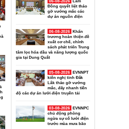
06-08-2026
Lâm
Đồng quyết liệt tháo
gỡ vướng mắc các
dự án nguồn điện
h
06-08-2026
Khẩn
và
trương hoàn thiện đề
xuất cơ chế, chính
sách phát triển Trung
tâm lọc hóa dầu và năng lượng quốc
gia tại Dung Quất
05-08-2026
EVNNPT
kiến nghị tỉnh Đắk
Lắk tháo gỡ vướng
ả
mắc, đẩy nhanh tiến
nh
độ các dự án lưới điện truyền tải
ng
03-08-2026
EVNNPC
chủ động phòng
ngừa sự cố lưới điện
trước mùa mưa bão