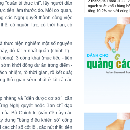
2 tháng đầu năm 2022, 
 "quản trị thực thi", lấy người dân
ngạch xuất khẩu hàng h
hực tiễn làm thước đo. Mỗi cơ quan,
tăng 10,2% so với cùng 
ng các Nghị quyết thành công việc
thể, có nguồn lực, có thời hạn, có
t và thực hiện nghiêm một số nguyên
này, đó là: 5 nhất quán (chính trị -
thông); 3 công khai (mục tiêu - tiến
- sớm khởi động dự án trọng điểm -
rách nhiệm, rõ thời gian, rõ kết quả)
ong thời gian sớm nhất ở tất cả các
ịp nhàng và "đến được cơ sở", cần
từng Nghị quyết hoặc Ban chỉ đạo
t của Bộ Chính trị (vấn đề này các
xây dựng "bảng điều khiển số" công
các chỉ số cốt lõi, các nút thắt, tiến