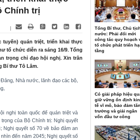
 Chính trị
|
Tổng Bí thư, Chủ tịc
nước: Phải đổi mới
công tác quy hoạch 
 tuyến) quán triệt, triển khai thực
tổ chức phát triển hạ
thư tổ chức diễn ra sáng 16/9. Tổng
tầng
 trọng chỉ đạo hội nghị. Xin trân
g Bí thư Tô Lâm.
 Đảng, Nhà nước, lãnh đạo các bộ,
g,
Có giải pháp hiệu qu
giữ vững ổn định ki
tế vĩ mô, bảo đảm tă
trưởng và giải ngân
ội nghị toàn quốc để quán triệt và
vốn đầu tư công
 trọng của Bộ Chính trị: Nghị quyết
ới; Nghị quyết số 70 về bảo đảm an
 nhìn đến năm 2045; Nghị quyết số