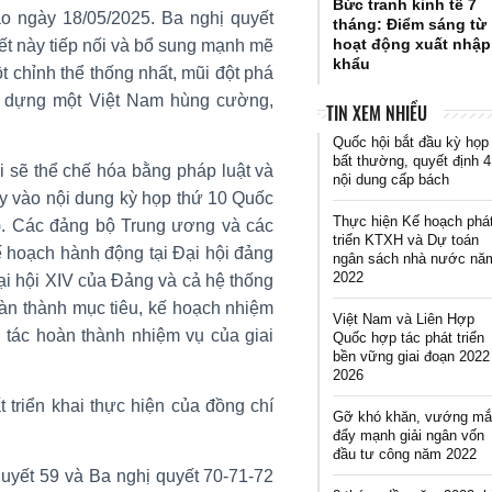
Bức tranh kinh tế 7
vào ngày 18/05/2025. Ba nghị quyết
tháng: Điểm sáng từ
hoạt động xuất nhập
yết này tiếp nối và bổ sung mạnh mẽ
khẩu
t chỉnh thể thống nhất, mũi đột phá
y dựng một Việt Nam hùng cường,
TIN XEM NHIỀU
Quốc hội bắt đầu kỳ họp
bất thường, quyết định 4
i sẽ thể chế hóa bằng pháp luật và
nội dung cấp bách
này vào nội dung kỳ họp thứ 10 Quốc
Thực hiện Kế hoạch phá
). Các đảng bộ Trung ương và các
triển KTXH và Dự toán
ế hoạch hành động tại Đại hội đảng
ngân sách nhà nước nă
2022
ại hội XIV của Đảng và cả hệ thống
oàn thành mục tiêu, kế hoạch nhiệm
Việt Nam và Liên Hợp
g tác hoàn thành nhiệm vụ của giai
Quốc hợp tác phát triển
bền vững giai đoạn 2022
2026
 triển khai thực hiện của đồng chí
Gỡ khó khăn, vướng mắ
đẩy mạnh giải ngân vốn
đầu tư công năm 2022
quyết 59 và Ba nghị quyết 70-71-72