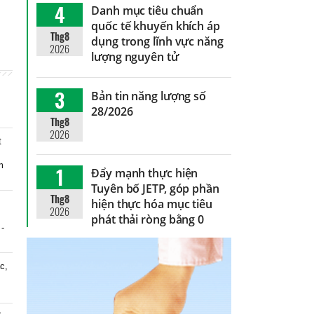
4
Danh mục tiêu chuẩn
quốc tế khuyến khích áp
Thg8
dụng trong lĩnh vực năng
2026
lượng nguyên tử
3
Bản tin năng lượng số
28/2026
Thg8
2026
t
m
1
Đẩy mạnh thực hiện
Tuyên bố JETP, góp phần
Thg8
hiện thực hóa mục tiêu
2026
phát thải ròng bằng 0
 -
c,