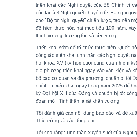
triển khai các Nghị quyết của Bộ Chính trị 
còn lại là 3 Nghị quyết chuyên đề. Ba nghị qu
cho "Bộ tứ Nghị quyết" chiến lược, tạo nên mộ
để hiện thực hóa hai mục tiêu 100 năm, xâ
thịnh vượng, trường tồn và bền vững.
Triển khai sớm để tổ chức thực hiện, Quốc hộ
công tác triển khai tinh thần các Nghị quyết 
hội khóa XV (kỳ họp cuối cùng của nhiệm kỳ
địa phương triển khai ngay vào văn kiện và k
bộ các cơ quan và địa phương, chuẩn bị tốt Đ
chính trị triển khai ngay trong năm 2025 để h
kỳ Đại hội XIII của Đảng và chuẩn bị tốt côn
đoạn mới. Tinh thần là rất khẩn trương.
Tôi đánh giá cao nội dung báo cáo và đề xuất
Thủ tướng và các đồng chí.
Tôi cho rằng: Tinh thần xuyên suốt của Nghị 