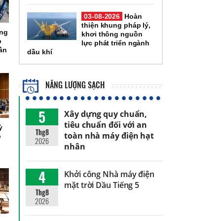
03-08-2026
Hoàn
thiện khung pháp lý,
ổng
khơi thông nguồn
p
lực phát triển ngành
ần
dầu khí
NĂNG LƯỢNG SẠCH
5
Xây dựng quy chuẩn,
tiêu chuẩn đối với an
ỳ
Thg8
toàn nhà máy điện hạt
ệ
2026
nhân
4
Khởi công Nhà máy điện
mặt trời Dầu Tiếng 5
Thg8
2026