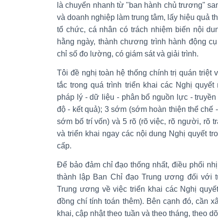
là chuyển nhanh từ "ban hành chủ trương" sang
và doanh nghiệp làm trung tâm, lấy hiệu quả t
tổ chức, cá nhân có trách nhiệm biến nội du
hằng ngày, thành chương trình hành động cụ 
chỉ số đo lường, có giám sát và giải trình.
Tôi đề nghị toàn hệ thống chính trị quán triệ
tắc trong quá trình triển khai các Nghị quyết 
pháp lý - dữ liệu - phân bổ nguồn lực - truyền 
độ - kết quả); 3 sớm (sớm hoàn thiện thể chế 
sớm bố trí vốn) và 5 rõ (rõ việc, rõ người, rõ t
và triển khai ngay các nội dung Nghị quyết tr
cấp.
Để bảo đảm chỉ đạo thống nhất, điều phối nh
thành lập Ban Chỉ đạo Trung ương đối với 
Trung ương về việc triển khai các Nghị quyế
đồng chí tính toán thêm). Bên cạnh đó, cần 
khai, cập nhật theo tuần và theo tháng, theo dõi 