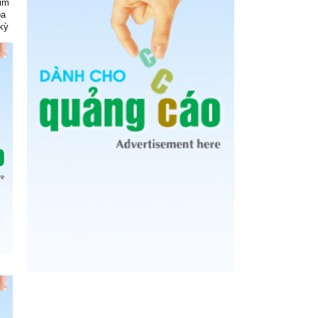
kim
óa
kỳ