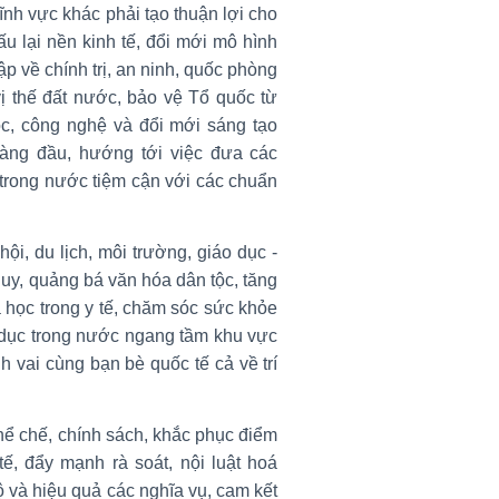
lĩnh vực khác phải tạo thuận lợi cho
ấu lại nền kinh tế, đổi mới mô hình
p về chính trị, an ninh, quốc phòng
vị thế đất nước, bảo vệ Tổ quốc từ
c, công nghệ và đổi mới sáng tạo
hàng đầu, hướng tới việc đưa các
trong nước tiệm cận với các chuẩn
i, du lịch, môi trường, giáo dục -
huy, quảng bá văn hóa dân tộc, tăng
học trong y tế, chăm sóc sức khỏe
 dục trong nước ngang tầm khu vực
h vai cùng bạn bè quốc tế cả về trí
thể chế, chính sách, khắc phục điểm
tế, đẩy mạnh rà soát, nội luật hoá
ộ và hiệu quả các nghĩa vụ, cam kết