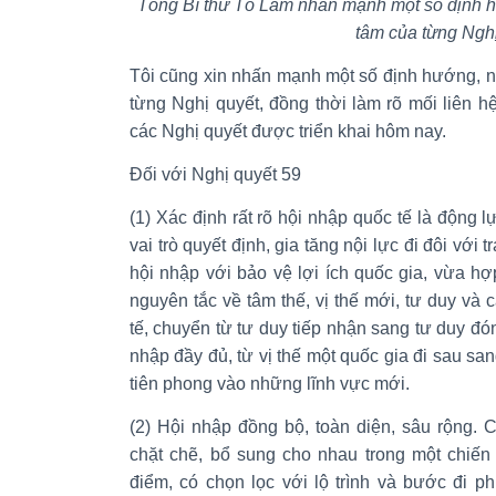
Tổng Bí thư Tô Lâm nhấn mạnh một số định h
tâm của từng Ngh
Tôi cũng xin nhấn mạnh một số định hướng, n
từng Nghị quyết, đồng thời làm rõ mối liên h
các Nghị quyết được triển khai hôm nay.
Đối với Nghị quyết 59
(1) Xác định rất rõ hội nhập quốc tế là động l
vai trò quyết định, gia tăng nội lực đi đôi với 
hội nhập với bảo vệ lợi ích quốc gia, vừa h
nguyên tắc về tâm thế, vị thế mới, tư duy và 
tế, chuyển từ tư duy tiếp nhận sang tư duy đó
nhập đầy đủ, từ vị thế một quốc gia đi sau san
tiên phong vào những lĩnh vực mới.
(2) Hội nhập đồng bộ, toàn diện, sâu rộng. 
chặt chẽ, bổ sung cho nhau trong một chiến 
điểm, có chọn lọc với lộ trình và bước đi p