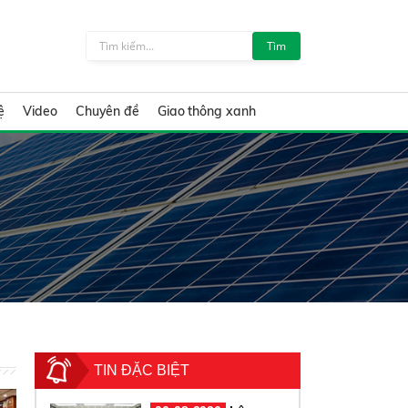
Tìm
ệ
Video
Chuyên đề
Giao thông xanh
TIN ĐẶC BIỆT