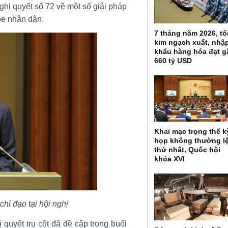
Nghị quyết số 72 về một số giải pháp
ỏe nhân dân.
7 tháng năm 2026, t
kim ngạch xuất, nhậ
khẩu hàng hóa đạt g
660 tỷ USD
Khai mạc trọng thể k
họp không thường l
thứ nhất, Quốc hội
khóa XVI
hỉ đạo tại hội nghị
 quyết trụ cột đã đề cập trong buổi