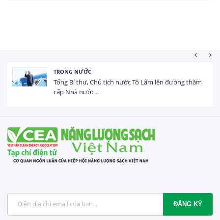
HOẠT ĐỘNG ĐẦU TƯ
m
Tổng vốn FDI đăng ký vào Việt Nam đạt gần 25 tỷ
USD trong 5 tháng...
ĐĂNG KÝ