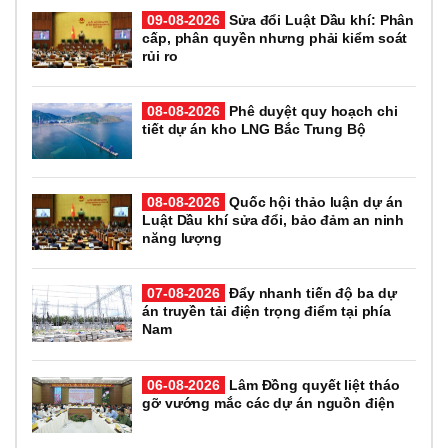
09-08-2026
Sửa đổi Luật Dầu khí: Phân
cấp, phân quyền nhưng phải kiểm soát
rủi ro
08-08-2026
Phê duyệt quy hoạch chi
tiết dự án kho LNG Bắc Trung Bộ
08-08-2026
Quốc hội thảo luận dự án
Luật Dầu khí sửa đổi, bảo đảm an ninh
năng lượng
07-08-2026
Đẩy nhanh tiến độ ba dự
án truyền tải điện trọng điểm tại phía
Nam
06-08-2026
Lâm Đồng quyết liệt tháo
gỡ vướng mắc các dự án nguồn điện