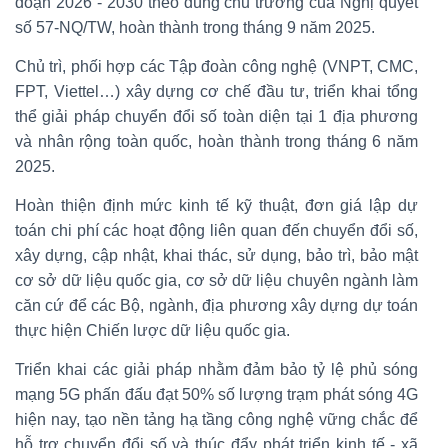
đoạn 2026 - 2030 theo đúng chủ trương của Nghị quyết
số 57-NQ/TW, hoàn thành trong tháng 9 năm 2025.
Chủ trì, phối hợp các Tập đoàn công nghệ (VNPT, CMC,
FPT, Viettel…) xây dựng cơ chế đầu tư, triển khai tổng
thể giải pháp chuyển đổi số toàn diện tại 1 địa phương
và nhân rộng toàn quốc, hoàn thành trong tháng 6 năm
2025.
Hoàn thiện định mức kinh tế kỹ thuật, đơn giá lập dự
toán chi phí các hoạt động liên quan đến chuyển đổi số,
xây dựng, cập nhật, khai thác, sử dụng, bảo trì, bảo mật
cơ sở dữ liệu quốc gia, cơ sở dữ liệu chuyên ngành làm
căn cứ để các Bộ, ngành, địa phương xây dựng dự toán
thực hiện Chiến lược dữ liệu quốc gia.
Triển khai các giải pháp nhằm đảm bảo tỷ lệ phủ sóng
mạng 5G phấn đấu đạt 50% số lượng trạm phát sóng 4G
hiện nay, tạo nền tảng hạ tầng công nghệ vững chắc để
hỗ trợ chuyển đổi số và thúc đẩy phát triển kinh tế - xã