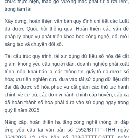
chức thực hiện, tháo gỡ vướng mắc phải từ dưới lên”,
trọng tâm là:
Xây dựng, hoàn thiện văn bản quy định chi tiết các Luật
đã được Quốc hội thông qua. Hoàn thiện các vấn đề
pháp lý phục vụ phát triển khoa học công nghệ, đổi mới
sáng tạo và chuyển đổi số.
Tái cấu trúc quy trình, tái sử dụng dữ liệu số hóa để cắt
giảm, không yêu cầu người dân, doanh nghiệp phải xuất
trình, nộp, khai báo lại các thông tin, giấy tờ đã được số
hóa; ưu tiên nghiên cứu đưa vào tái sử dụng dữ liệu đất
đai đã được số hóa phục vụ cắt giảm các thủ tục hành
chính về cư trú; các đơn vị hành chính cấp huyện, cấp xã
đã hoàn thành số hóa phải đưa vào sử dụng ngay trong
quý II năm 2025.
Nâng cấp, hoàn thiện hạ tầng công nghệ thông tin đáp
ứng yêu cầu tại văn bản số 1552/BTTTT-THH ngày
26/4/2022 và văn bản số 708/BTTTT-CATTT ngày