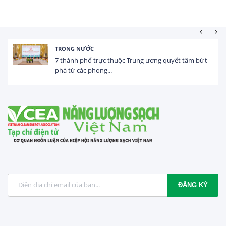
HOẠT ĐỘNG ĐẦU TƯ
Tổng vốn FDI đăng ký vào Việt Nam đạt gần 25 tỷ
USD trong 5 tháng...
ĐĂNG KÝ