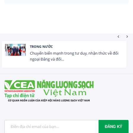
HOẠT ĐỘNG ĐẦU TƯ
Tổng vốn FDI đăng ký vào Việt Nam đạt gần 25 tỷ
USD trong 5 tháng...
ĐĂNG KÝ