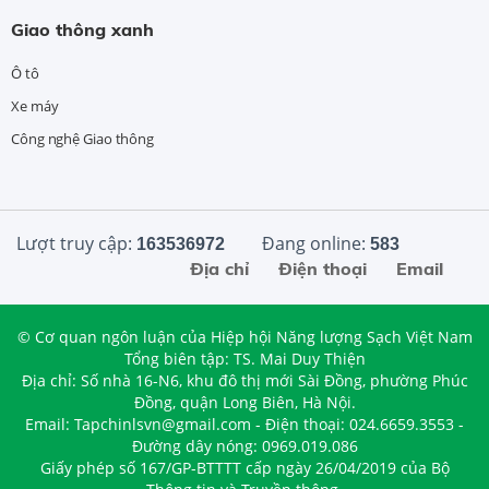
Giao thông xanh
Ô tô
Xe máy
Công nghệ Giao thông
Lượt truy cập:
Đang online:
163536972
583
Địa chỉ
Điện thoại
Email
© Cơ quan ngôn luận của Hiệp hội Năng lượng Sạch Việt Nam
Tổng biên tập: TS. Mai Duy Thiện
Địa chỉ: Số nhà 16-N6, khu đô thị mới Sài Đồng, phường Phúc
Đồng, quận Long Biên, Hà Nội.
Email: Tapchinlsvn@gmail.com - Điện thoại: 024.6659.3553 -
Đường dây nóng: 0969.019.086
Giấy phép số 167/GP-BTTTT cấp ngày 26/04/2019 của Bộ