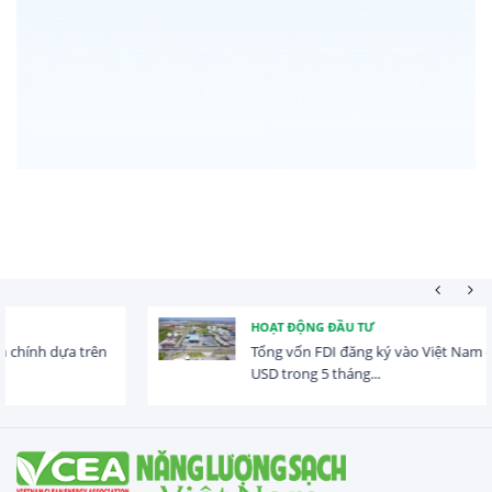
HOẠT ĐỘNG ĐẦU TƯ
Tổng vốn FDI đăng ký vào Việt Nam đạt gần 25 tỷ
USD trong 5 tháng...