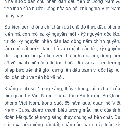
Nhà nước dân chủ nhân dân đầu tiên ở Đông Nam Á,
tiền thân của nước Cộng hòa xã hội chủ nghĩa Việt Nam
ngày nay.
Sự kiện trên không chỉ chấm dứt chế độ thực dân, phong
kiến mà còn mở ra kỷ nguyên mới - kỷ nguyên độc lập,
tự do; kỷ nguyên nhân dân lao động nắm chính quyền,
làm chủ đất nước, làm chủ vận mệnh dân tộc; kỷ nguyên
độc lập dân tộc gắn liền với chủ nghĩa xã hội; đồng thời
cổ vũ mạnh mẽ các dân tộc thuộc địa và các lực lượng
bị áp bức trên thế giới đứng lên đấu tranh vì độc lập, tự
do, dân chủ và tiến bộ xã hội.
Khẳng định sự “trong sáng, thủy chung, bền chặt” của
mối quan hệ Việt Nam - Cuba, theo Bộ trưởng Bộ Quốc
phòng Việt Nam, trong suốt 65 năm qua, quan hệ Việt
Nam - Cuba đã trở thành biểu tượng mẫu mực của tình
đoàn kết quốc tế trong sáng, thủy chung và bền chặt. Dù
cách xa nửa vòng trái đất, nhân dân hai nước luôn kề