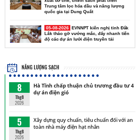
xuất cơ chế, chính sách phát triển
Trung tâm lọc hóa dầu và năng lượng
quốc gia tại Dung Quất
05-08-2026
EVNNPT kiến nghị tỉnh Đắk
Lắk tháo gỡ vướng mắc, đẩy nhanh tiến
độ các dự án lưới điện truyền tải
NĂNG LƯỢNG SẠCH
8
Hà Tĩnh chấp thuận chủ trương đầu tư 4
dự án điện gió
Thg8
2026
5
Xây dựng quy chuẩn, tiêu chuẩn đối với an
toàn nhà máy điện hạt nhân
Thg8
2026