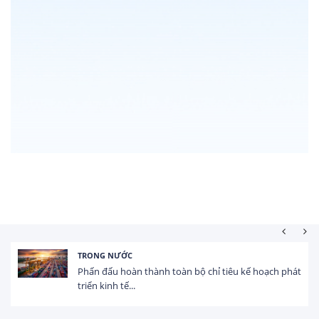
HOẠT ĐỘNG ĐẦU TƯ
Tổng vốn FDI đăng ký vào Việt Nam đạt gần 25 tỷ
USD trong 5 tháng...